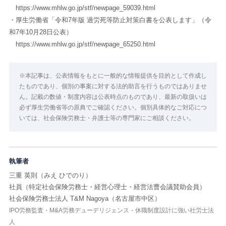
https://www.mhlw.go.jp/stf/newpage_59039.html
・厚生労働省「令和7年版 過労死等防止対策白書を公表します」（令
和7年10月28日公表）
https://www.mhlw.go.jp/stf/newpage_65250.html
※本記事は、公表情報をもとに一般的な情報提供を目的として作成し
たものであり、個別の事案に対する法的助言を行うものではありませ
ん。記載の数値・制度内容は公表時点のものであり、最新の取扱いは
必ず厚生労働省等の原典でご確認ください。個別具体的なご対応につ
いては、社会保険労務士・弁護士等の専門家にご相談ください。
執筆者
三重 英則（みえ ひでのり）
社員（特定社会保険労務士・経営心理士・経営法曹会議賛助会員）
社会保険労務士法人 T&M Nagoya（名古屋市中区）
IPO労務監査・M&A労務デューデリジェンス・休職制度設計に強い社労士法
人