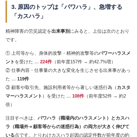
3. 原因のトップは「パワハラ」、急増する
「カスハラ」
精神障害の労災認定を
出来事別
にみると、上位は次のとおり
です。
① 上司等から、身体的攻撃・精神的攻撃等の
パワーハラスメ
ント
を受けた …
224件
（前年度157件 → 約42.7%増）
② 仕事内容・仕事量の大きな変化を生じさせる出来事があっ
た …
119件
③ 顧客や取引先、施設利用者等から著しい迷惑行為（
カスタ
マーハラスメント
）を受けた …
108件
（前年度52件 → 約2
倍）
注目すべきは、
パワハラ（職場内のハラスメント）とカスハ
ラ（職場外＝顧客等からの迷惑行為）の両方が大きく伸びて
いる
点です。とりわけカスハラ起因の認定件数が前年度の約