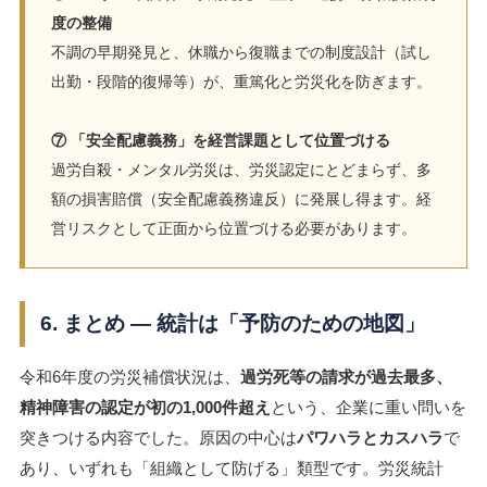
度の整備
不調の早期発見と、休職から復職までの制度設計（試し
出勤・段階的復帰等）が、重篤化と労災化を防ぎます。
⑦ 「安全配慮義務」を経営課題として位置づける
過労自殺・メンタル労災は、労災認定にとどまらず、多
額の損害賠償（安全配慮義務違反）に発展し得ます。経
営リスクとして正面から位置づける必要があります。
6. まとめ ― 統計は「予防のための地図」
令和6年度の労災補償状況は、
過労死等の請求が過去最多、
精神障害の認定が初の1,000件超え
という、企業に重い問いを
突きつける内容でした。原因の中心は
パワハラとカスハラ
で
あり、いずれも「組織として防げる」類型です。労災統計