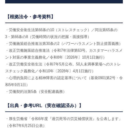
【根拠法令・参考資料】
・労働安全衛生法第66条の10（ストレスチェック）／同法第65条の
3・第66条の8（労働時間の状況の把握・面接指導）
・労働施策総合推進法第30条の2（パワーハラスメント防止措置義務）
・改正労働施策総合推進法（令和7年法律第63号。カスタマーハラスメ
ント対策の事業主義務化／令和8年〔2026年〕10月1日施行）
・改正労働安全衛生法（令和7年5月公布。50人未満事業場へのストレ
スチェック義務化／令和10年〔2028年〕4月1日施行）
・心理的負荷による精神障害の認定基準について（基発0901第2号・令
和5年9月1日）
・労働契約法第5条（安全配慮義務）
【出典・参考URL（実在確認済み）】
・厚生労働省「令和6年度『過労死等の労災補償状況』を公表します」
（令和7年6月25日公表）