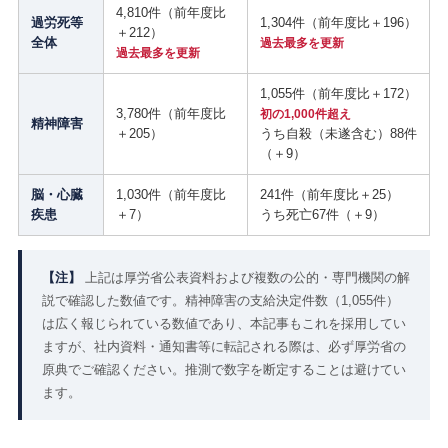
4,810件（前年度比
過労死等
1,304件（前年度比＋196）
＋212）
全体
過去最多を更新
過去最多を更新
1,055件（前年度比＋172）
3,780件（前年度比
初の1,000件超え
精神障害
＋205）
うち自殺（未遂含む）88件
（＋9）
脳・心臓
1,030件（前年度比
241件（前年度比＋25）
疾患
＋7）
うち死亡67件（＋9）
【注】
上記は厚労省公表資料および複数の公的・専門機関の解
説で確認した数値です。精神障害の支給決定件数（1,055件）
は広く報じられている数値であり、本記事もこれを採用してい
ますが、社内資料・通知書等に転記される際は、必ず厚労省の
原典でご確認ください。推測で数字を断定することは避けてい
ます。