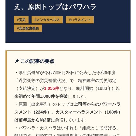
え、原因トップはパワハラ
#労災
#メンタルヘルス
#ハラスメント
#安全配慮義務
📌 この記事の要点
・厚生労働省が令和7年6月25日に公表した令和6年度
「過労死等の労災補償状況」で、精神障害の労災認定
（支給決定）が
1,055件
となり、統計開始（1983年）以
来
初めて年間1,000件を突破
しました。
・原因（出来事別）のトップは
上司等からのパワーハラ
スメント（224件）
。
カスタマーハラスメント（108件）
は前年度から約2倍
に急増しています。
・パワハラ・カスハラはいずれも「組織として防げる」
類型です。相談窓口・管理職教育・労働時間管理・カス