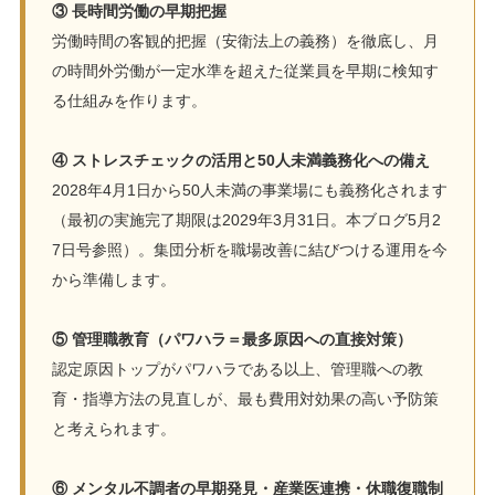
③ 長時間労働の早期把握
労働時間の客観的把握（安衛法上の義務）を徹底し、月
の時間外労働が一定水準を超えた従業員を早期に検知す
る仕組みを作ります。
④ ストレスチェックの活用と50人未満義務化への備え
2028年4月1日から50人未満の事業場にも義務化されます
（最初の実施完了期限は2029年3月31日。本ブログ5月2
7日号参照）。集団分析を職場改善に結びつける運用を今
から準備します。
⑤ 管理職教育（パワハラ＝最多原因への直接対策）
認定原因トップがパワハラである以上、管理職への教
育・指導方法の見直しが、最も費用対効果の高い予防策
と考えられます。
⑥ メンタル不調者の早期発見・産業医連携・休職復職制