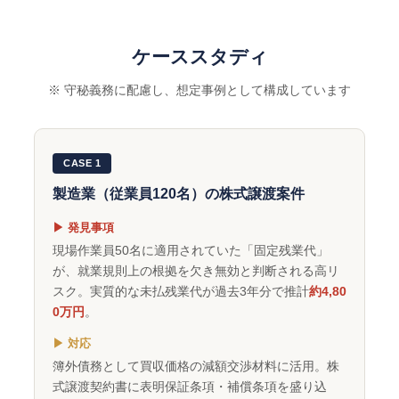
ケーススタディ
※ 守秘義務に配慮し、想定事例として構成しています
CASE 1
製造業（従業員120名）の株式譲渡案件
▶ 発見事項
現場作業員50名に適用されていた「固定残業代」
が、就業規則上の根拠を欠き無効と判断される高リ
スク。実質的な未払残業代が過去3年分で推計
約4,80
0万円
。
▶ 対応
簿外債務として買収価格の減額交渉材料に活用。株
式譲渡契約書に表明保証条項・補償条項を盛り込