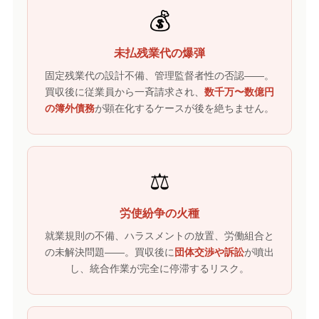
💰
未払残業代の爆弾
固定残業代の設計不備、管理監督者性の否認——。
買収後に従業員から一斉請求され、
数千万〜数億円
の簿外債務
が顕在化するケースが後を絶ちません。
⚖️
労使紛争の火種
就業規則の不備、ハラスメントの放置、労働組合と
の未解決問題——。買収後に
団体交渉や訴訟
が噴出
し、統合作業が完全に停滞するリスク。