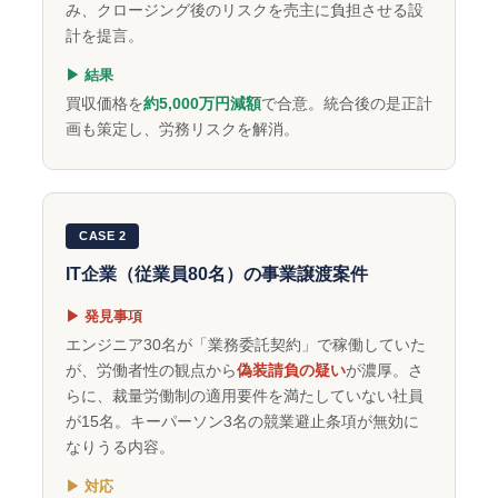
み、クロージング後のリスクを売主に負担させる設
計を提言。
▶ 結果
買収価格を
約5,000万円減額
で合意。統合後の是正計
画も策定し、労務リスクを解消。
CASE 2
IT企業（従業員80名）の事業譲渡案件
▶ 発見事項
エンジニア30名が「業務委託契約」で稼働していた
が、労働者性の観点から
偽装請負の疑い
が濃厚。さ
らに、裁量労働制の適用要件を満たしていない社員
が15名。キーパーソン3名の競業避止条項が無効に
なりうる内容。
▶ 対応