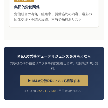
集団的労使関係
労働組合の有無・組織率、労働協約の内容、過去の
団体交渉・争議の経緯、不当労働行為リスク
M&Aの労務デューデリジェンスをお考えなら
買収後の簿外債務リスクを事前に把握します。初回相談30分無
料。
▶ M&A労務DDについて相談する
または ☎
052-211-7430
（平日 9:00〜18:00）