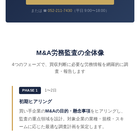
または ☎
052-211-7430
（平日 9:00〜18:00）
M&A労務監査の全体像
4つのフェーズで、買収判断に必要な労務情報を網羅的に調
査・報告します
1〜2日
PHASE 1
初期ヒアリング
買い手企業の
M&Aの目的・懸念事項
をヒアリングし、
監査の重点領域を設計。対象企業の業種・規模・スキ
ームに応じた最適な調査計画を策定します。