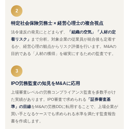
2
特定社会保険労務士 × 経営心理士の複合視点
法令違反の発見にとどまらず、
「組織の空気」「人材の定
着リスク」
まで分析。対象企業の従業員が統合後も定着す
るか、経営心理の観点からリスク評価を行います。M&Aの
目的である「人材の獲得」を確実にするための監査です。
3
IPO労務監査の知見をM&Aに応用
上場審査レベルの労務コンプライアンス監査を多数手がけ
た実績があります。IPO審査で求められる
「証券審査基
準」の目線
をM&Aの労務DDに転用することで、上場企業が
買い手となるケースでも求められる水準を満たす監査報告
書を作成します。