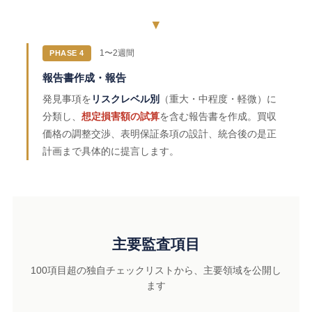
▼
1〜2週間
PHASE 4
報告書作成・報告
発見事項を
リスクレベル別
（重大・中程度・軽微）に
分類し、
想定損害額の試算
を含む報告書を作成。買収
価格の調整交渉、表明保証条項の設計、統合後の是正
計画まで具体的に提言します。
主要監査項目
100項目超の独自チェックリストから、主要領域を公開し
ます