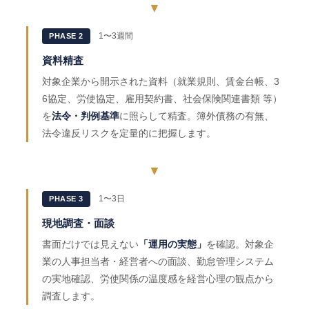
▼
1〜3週間
PHASE 2
資料精査
対象企業から開示された資料（就業規則、賃金台帳、3
6協定、労使協定、雇用契約書、社会保険関連書類 等）
を
法令・判例基準
に照らして精査。簿外債務の有無、
法令違反リスクを定量的に把握します。
▼
1〜3日
PHASE 3
現地調査・面談
書面だけでは見えない
「運用の実態」
を確認。対象企
業の人事担当者・経営者への面談、勤怠管理システム
の実地確認、労使関係の温度感を経営心理の観点から
調査します。