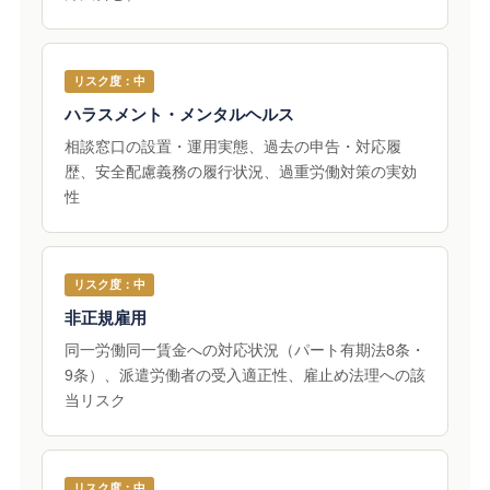
リスク度：中
ハラスメント・メンタルヘルス
相談窓口の設置・運用実態、過去の申告・対応履
歴、安全配慮義務の履行状況、過重労働対策の実効
性
リスク度：中
非正規雇用
同一労働同一賃金への対応状況（パート有期法8条・
9条）、派遣労働者の受入適正性、雇止め法理への該
当リスク
リスク度：中