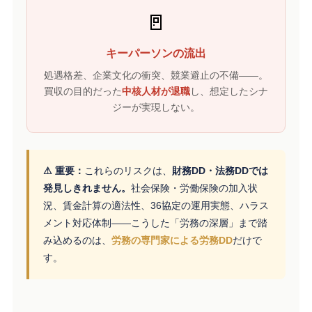
🚪
キーパーソンの流出
処遇格差、企業文化の衝突、競業避止の不備——。
買収の目的だった
中核人材が退職
し、想定したシナ
ジーが実現しない。
⚠ 重要：
これらのリスクは、
財務DD・法務DDでは
発見しきれません。
社会保険・労働保険の加入状
況、賃金計算の適法性、36協定の運用実態、ハラス
メント対応体制——こうした「労務の深層」まで踏
み込めるのは、
労務の専門家による労務DD
だけで
す。