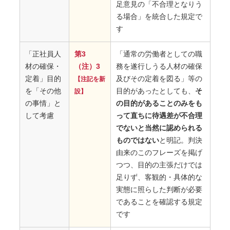
足意見の「不合理となりう
る場合」を統合した規定で
す
「正社員人
第3
「通常の労働者としての職
材の確保・
（注）3
務を遂行しうる人材の確保
定着」目的
及びその定着を図る」等の
【注記を新
を「その他
目的があったとしても、
そ
設】
の事情」と
の目的があることのみをも
して考慮
って直ちに待遇差が不合理
でないと当然に認められる
ものではない
と明記。判決
由来のこのフレーズを掲げ
つつ、目的の主張だけでは
足りず、客観的・具体的な
実態に照らした判断が必要
であることを確認する規定
です