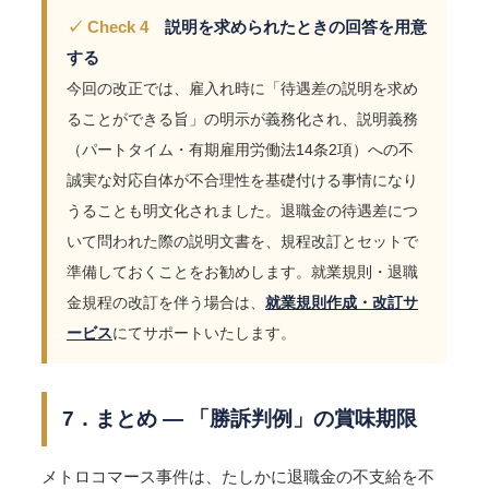
✓ Check 4
説明を求められたときの回答を用意
する
今回の改正では、雇入れ時に「待遇差の説明を求め
ることができる旨」の明示が義務化され、説明義務
（パートタイム・有期雇用労働法14条2項）への不
誠実な対応自体が不合理性を基礎付ける事情になり
うることも明文化されました。退職金の待遇差につ
いて問われた際の説明文書を、規程改訂とセットで
準備しておくことをお勧めします。就業規則・退職
金規程の改訂を伴う場合は、
就業規則作成・改訂サ
ービス
にてサポートいたします。
7．まとめ ― 「勝訴判例」の賞味期限
メトロコマース事件は、たしかに退職金の不支給を不