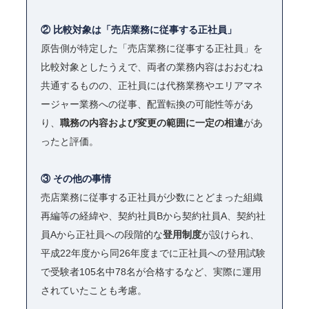
② 比較対象は「売店業務に従事する正社員」
原告側が特定した「売店業務に従事する正社員」を
比較対象としたうえで、両者の業務内容はおおむね
共通するものの、正社員には代務業務やエリアマネ
ージャー業務への従事、配置転換の可能性等があ
り、
職務の内容および変更の範囲に一定の相違
があ
ったと評価。
③ その他の事情
売店業務に従事する正社員が少数にとどまった組織
再編等の経緯や、契約社員Bから契約社員A、契約社
員Aから正社員への段階的な
登用制度
が設けられ、
平成22年度から同26年度までに正社員への登用試験
で受験者105名中78名が合格するなど、実際に運用
されていたことも考慮。