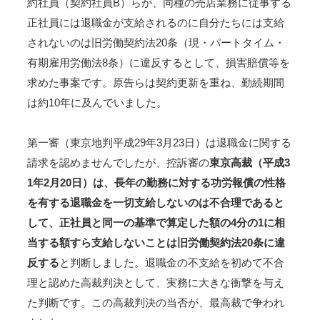
約社員（契約社員B）らが、同種の売店業務に従事する
正社員には退職金が支給されるのに自分たちには支給
されないのは旧労働契約法20条（現・パートタイム・
有期雇用労働法8条）に違反するとして、損害賠償等を
求めた事案です。原告らは契約更新を重ね、勤続期間
は約10年に及んでいました。
第一審（東京地判平成29年3月23日）は退職金に関する
請求を認めませんでしたが、控訴審の
東京高裁（平成3
1年2月20日）は、長年の勤務に対する功労報償の性格
を有する退職金を一切支給しないのは不合理であると
して、正社員と同一の基準で算定した額の4分の1に相
当する額すら支給しないことは旧労働契約法20条に違
反する
と判断しました。退職金の不支給を初めて不合
理と認めた高裁判決として、実務に大きな衝撃を与え
た判断です。この高裁判決の当否が、最高裁で争われ