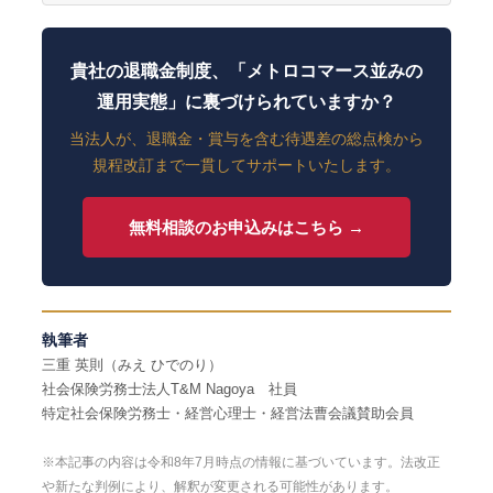
貴社の退職金制度、「メトロコマース並みの
運用実態」に裏づけられていますか？
当法人が、退職金・賞与を含む待遇差の総点検から
規程改訂まで一貫してサポートいたします。
無料相談のお申込みはこちら →
執筆者
三重 英則（みえ ひでのり）
社会保険労務士法人T&M Nagoya 社員
特定社会保険労務士・経営心理士・経営法曹会議賛助会員
※本記事の内容は令和8年7月時点の情報に基づいています。法改正
や新たな判例により、解釈が変更される可能性があります。