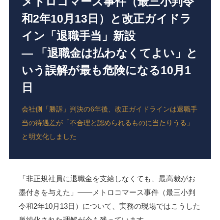
メトロコマース事件（最三小判令
和2年10月13日）と改正ガイドラ
イン「退職手当」新設
― 「退職金は払わなくてよい」と
いう誤解が最も危険になる10月1
日
会社側「勝訴」判決の6年後、改正ガイドラインは退職手
当の待遇差が「不合理と認められるものに当たりうる」
と明文化しました
「非正規社員に退職金を支給しなくても、最高裁がお
墨付きを与えた」――メトロコマース事件（最三小判
令和2年10月13日）について、実務の現場ではこうした
単純化された理解が今も残っています。