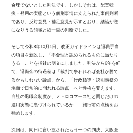
合理でないとした判決です。しかしそれは、配置転
換・登用の実態という個別事情に支えられた事例判断
であり、反対意見・補足意見が示すとおり、結論が逆
になりうる領域と紙一重の判断でした。
そして令和8年10月1日、改正ガイドラインは退職手当
の項目を新設し、「不合理と認められるものに当たり
うる」ことを指針の明文にしました。判決から6年を経
て、退職金の待遇差は「裁判で争われれば会社が勝て
るかもしれない論点」から、「行政指導・説明義務の
場面で日常的に問われる論点」へと性格を変えます。
自社の退職金制度が、メトロコマース社と同じだけの
運用実態に裏づけられているか――施行前の点検をお
勧めします。
次回は、同日に言い渡されたもう一つの判決、大阪医