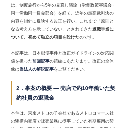
は、制度施行から5年の見直し議論（労働政策審議会・
同一労働同一賃金部会）を経て、近年の最高裁判決の
内容を指針に反映する改正を行い、これまで「原則と
なる考え方を示していない」とされてきた
退職手当に
ついて、初めて独立の項目を設けた
のです。
本記事は、日本郵便事件と改正ガイドラインの対応関
係を扱った
前回記事
の続編にあたります。改正の全体
像は
当法人の解説記事
をご覧ください。
2．事案の概要 ― 売店で約10年働いた契
約社員の退職金
本件は、東京メトロの子会社であるメトロコマース社
の駅構内売店で販売業務に従事していた有期雇用の契