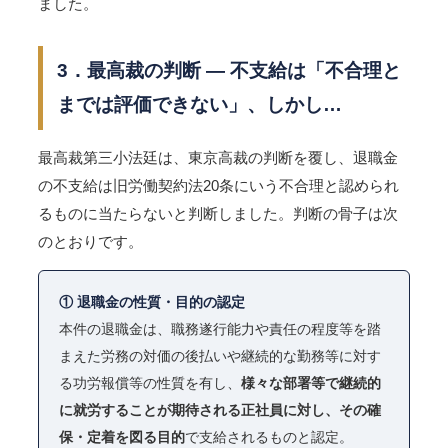
ました。
3．最高裁の判断 ― 不支給は「不合理と
までは評価できない」、しかし…
最高裁第三小法廷は、東京高裁の判断を覆し、退職金
の不支給は旧労働契約法20条にいう不合理と認められ
るものに当たらないと判断しました。判断の骨子は次
のとおりです。
① 退職金の性質・目的の認定
本件の退職金は、職務遂行能力や責任の程度等を踏
まえた労務の対価の後払いや継続的な勤務等に対す
る功労報償等の性質を有し、
様々な部署等で継続的
に就労することが期待される正社員に対し、その確
保・定着を図る目的
で支給されるものと認定。