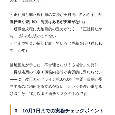
のような企業です。
・正社員と非正規社員の業務が実質的に変わらず、
配
置転換や登用の「制度はあるが実績がない」
・退職金規程に支給目的の定めがなく、「正社員だか
ら」以外の説明ができない
・非正規社員が長期勤続している（更新を繰り返し10
年、20年）
補足意見が示した「不合理となりうる場合」の要件―
―長期雇用の想定＋職務内容等が実質的に異ならない
――に、改正ガイドライン第3の3の「性質・目的が妥
当するのに均衡ある支給がない」という要件が重なる
領域こそ、10月以降の紛争リスクの中心です。
6．10月1日までの実務チェックポイント