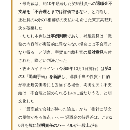
・最高裁は、約10年勤続した契約社員への
退職金不
支給を「不合理とまでは評価できない」
と判断し、
正社員の4分の1相当額の支払いを命じた東京高裁判
決を破棄した
・ただし本判決は
事例判断
であり、補足意見は「職
務の内容等が実質的に異ならない場合には不合理と
なり得る」と明言。宇賀克也裁判官の
反対意見
も付
された、際どい判決だった
・改正ガイドライン（令和8年10月1日施行）は
第3
の3「退職手当」を新設
し、退職手当の性質・目的
が非正規労働者にも妥当する場合、均衡を欠く不支
給は「不合理と認められるものに当たりうる」と明
文化した
・「最高裁で会社が勝った論点」から「指針に明文
の規律がある論点」へ ― 退職金の待遇差は、この1
0月を境に
説明責任のハードルが一段上がる