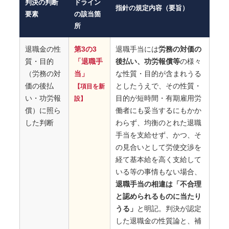
判決の判断
ドライン
指針の規定内容（要旨）
要素
の該当箇
所
退職金の性
第3の3
退職手当には
労務の対価の
質・目的
「退職手
後払い、功労報償等
の様々
（労務の対
当」
な性質・目的が含まれうる
価の後払
としたうえで、その性質・
【項目を新
い・功労報
目的が短時間・有期雇用労
設】
償）に照ら
働者にも妥当するにもかか
した判断
わらず、均衡のとれた退職
手当を支給せず、かつ、そ
の見合いとして労使交渉を
経て基本給を高く支給して
いる等の事情もない場合、
退職手当の相違は「不合理
と認められるものに当たり
うる」
と明記。判決が認定
した退職金の性質論と、補