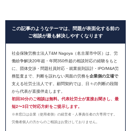
この記事のようなテーマは、問題が表面化する前の
ご相談が最も解決しやすくなります
社会保険労務士法人T&M Nagoya（名古屋市中区）は、労
働紛争解決20年超・年間350件超の相談対応の経験をもと
に、団体交渉・問題社員対応・就業規則設計・IPO/M&A労
務監査まで、判断を誤れない局面の労務を
企業側の立場で
支える社労士法人です。顧問契約では、日々の判断の段階
から代表が直接伴走します。
初回30分のご相談は無料。代表社労士が直接お聞きし、最
短2〜3日で対応方針をご提示します。
※本窓口は企業（使用者側）の経営者・人事責任者の方専用です。
労働者個人の方からのご相談はお受けしておりません。