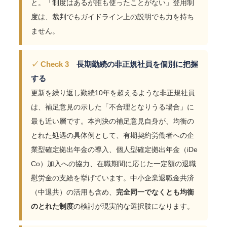
と。「制度はあるが誰も使ったことがない」登用制
度は、裁判でもガイドライン上の説明でも力を持ち
ません。
✓ Check 3
長期勤続の非正規社員を個別に把握
する
更新を繰り返し勤続10年を超えるような非正規社員
は、補足意見の示した「不合理となりうる場合」に
最も近い層です。本判決の補足意見自身が、均衡の
とれた処遇の具体例として、有期契約労働者への企
業型確定拠出年金の導入、個人型確定拠出年金（iDe
Co）加入への協力、在職期間に応じた一定額の退職
慰労金の支給を挙げています。中小企業退職金共済
（中退共）の活用も含め、
完全同一でなくとも均衡
のとれた制度
の検討が現実的な選択肢になります。