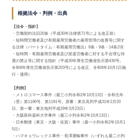
根拠法令・判例・出典
【法令・指針】
・労働契約法旧20条（平成30年法律第71号による改正前）
・短時間労働者及び有期雇用労働者の雇用管理の改善等に関す
る法律（パートタイム・有期雇用労働法）8条・9条・14条2項
・短時間・有期雇用労働者及び派遣労働者に対する不合理な待
遇の禁止等に関する指針（平成30年厚生労働省告示第430号。
令和8年厚生労働省告示第203号による改正、令和8年10月1日施
行・適用）
【判例】
・メトロコマース事件（最三小判令和2年10月13日・令和元年
（受）第1190号、第1191号。原審：東京高判平成31年2月20
日、第一審：東京地判平成29年3月23日）
・大阪医科薬科大学事件（最三小判令和2年10月13日）
・日本郵便（東京・大阪・佐賀）事件（最一小判令和2年10月1
5日）
・ハマキョウレックス事件・長澤運輸事件（いずれも最二小判