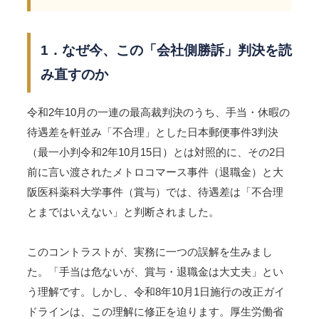
1．なぜ今、この「会社側勝訴」判決を読
み直すのか
令和2年10月の一連の最高裁判決のうち、手当・休暇の
待遇差を軒並み「不合理」とした日本郵便事件3判決
（最一小判令和2年10月15日）とは対照的に、その2日
前に言い渡されたメトロコマース事件（退職金）と大
阪医科薬科大学事件（賞与）では、待遇差は「不合理
とまではいえない」と判断されました。
このコントラストが、実務に一つの誤解を生みまし
た。「手当は危ないが、賞与・退職金は大丈夫」とい
う理解です。しかし、令和8年10月1日施行の改正ガイ
ドラインは、この理解に修正を迫ります。厚生労働省