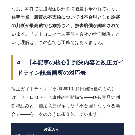
なお、本件では退職金以外の待遇差も争われており、
住宅手当・褒賞の不支給については不合理とした原審
の判断が最高裁でも維持され、損害賠償が認容されて
います
。「メトロコマース事件＝会社の全面勝訴」と
いう理解は、この点でも正確ではありません。
4．【本記事の核心】判決内容と改正ガイ
ドライン該当箇所の対応表
改正ガイドライン（令和8年10月1日施行後のもの）
は、メトロコマース事件の判断構造――多数意見の判
断枠組みと、補足意見が示した「不合理となりうる場
合」――を、次のように条文化しています。
改正ガイ