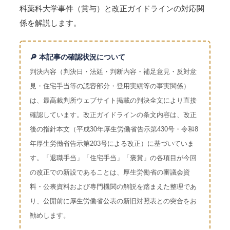
科薬科大学事件（賞与）と改正ガイドラインの対応関
係を解説します。
🔎 本記事の確認状況について
判決内容（判決日・法廷・判断内容・補足意見・反対意
見・住宅手当等の認容部分・登用実績等の事実関係）
は、最高裁判所ウェブサイト掲載の判決全文により直接
確認しています。改正ガイドラインの条文内容は、改正
後の指針本文（平成30年厚生労働省告示第430号・令和8
年厚生労働省告示第203号による改正）に基づいていま
す。「退職手当」「住宅手当」「褒賞」の各項目が今回
の改正での新設であることは、厚生労働省の審議会資
料・公表資料および専門機関の解説を踏まえた整理であ
り、公開前に厚生労働省公表の新旧対照表との突合をお
勧めします。