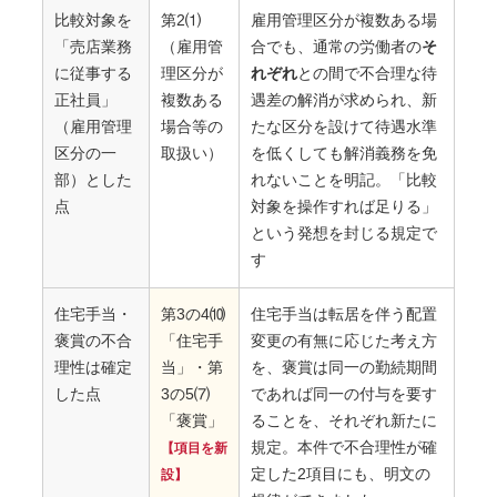
比較対象を
第2⑴
雇用管理区分が複数ある場
「売店業務
（雇用管
合でも、通常の労働者の
そ
に従事する
理区分が
れぞれ
との間で不合理な待
正社員」
複数ある
遇差の解消が求められ、新
（雇用管理
場合等の
たな区分を設けて待遇水準
区分の一
取扱い）
を低くしても解消義務を免
部）とした
れないことを明記。「比較
点
対象を操作すれば足りる」
という発想を封じる規定で
す
住宅手当・
第3の4⑽
住宅手当は転居を伴う配置
褒賞の不合
「住宅手
変更の有無に応じた考え方
理性は確定
当」・第
を、褒賞は同一の勤続期間
した点
3の5⑺
であれば同一の付与を要す
「褒賞」
ることを、それぞれ新たに
規定。本件で不合理性が確
【項目を新
定した2項目にも、明文の
設】