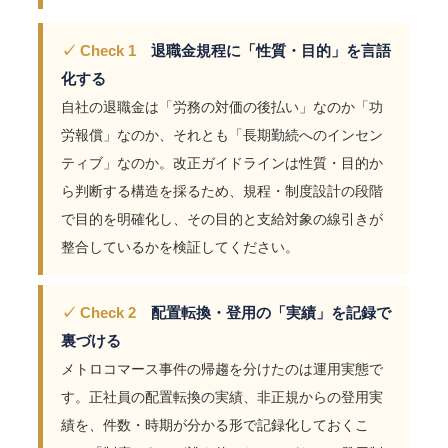
✓ Check 1
退職金規程に「性質・目的」を言語
化する
自社の退職金は「労務の対価の後払い」なのか「功
労報償」なのか、それとも「長期勤続へのインセン
ティブ」なのか。改正ガイドラインは性質・目的か
ら判断する構造を採るため、規程・制度設計の段階
で目的を明確化し、その目的と支給対象の線引きが
整合しているかを検証してください。
✓ Check 2
配置転換・登用の「実績」を記録で
裏づける
メトロコマース事件の帰趨を分けたのは運用実態で
す。正社員の配置転換の実績、非正規からの登用実
績を、件数・時期が分かる形で記録化しておくこ