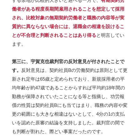
する余地が比較的大きいと述べる一方で、
有期契約労
働者がある程度長期間雇用されることを想定して採用
され、比較対象の無期契約労働者と職務の内容等が実
質的に異ならない場合には、退職金の相違を設けるこ
とが不合理と判断されることはあり得る
と明言してい
ます。
第三に、宇賀克也裁判官の反対意見が付されたことで
す。
反対意見は、契約社員Bの労働契約は原則として更
新され定年は65歳と定められており、新規採用者の平
均年齢が約47歳であることからすれば平均約18年間の
勤務が保障されていたことになる等と指摘し、功労報
償の性質は契約社員Bにも当てはまり、職務の内容や変
更の範囲にも大きな相違はないとして、4分の1の支払
いを認めた原審の結論を支持しました。裁判官の間で
も判断が割れた、際どい事案だったのです。