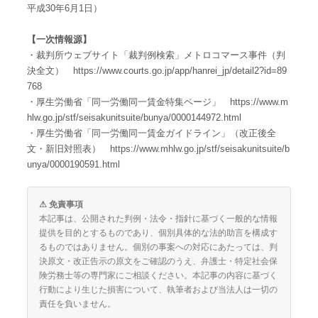
平成30年6月1日）
【一次情報源】
・裁判所ウェブサイト「裁判例検索」メトロコマース事件（判
決全文） https://www.courts.go.jp/app/hanrei_jp/detail2?id=89
768
・厚生労働省「同一労働同一賃金特集ページ」 https://www.m
hlw.go.jp/stf/seisakunitsuite/bunya/0000144972.html
・厚生労働省「同一労働同一賃金ガイドライン」（改正後全
文・新旧対照表） https://www.mhlw.go.jp/stf/seisakunitsuite/b
unya/0000190591.html
⚠ 免責事項
本記事は、公開された判例・法令・指針に基づく一般的な情報
提供を目的とするものであり、個別具体的な法的助言を構成す
るものではありません。個別の事案への対応にあたっては、判
決原文・改正告示の原文をご確認のうえ、弁護士・特定社会保
険労務士等の専門家にご相談ください。本記事の内容に基づく
行動により生じた損害について、執筆者および当法人は一切の
責任を負いません。