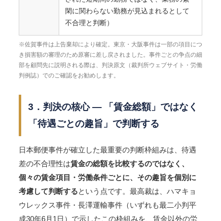
閑に関わらない勤務が見込まれるとして
不合理と判断）
※佐賀事件は上告棄却により確定。東京・大阪事件は一部の項目につ
き損害額の審理のため原審に差し戻されました。事件ごとの争点の細
部を顧問先に説明される際は、判決原文（裁判所ウェブサイト・労働
判例誌）でのご確認をお勧めします。
3．判決の核心 ― 「賃金総額」ではなく
「待遇ごとの趣旨」で判断する
日本郵便事件が確立した最重要の判断枠組みは、待遇
差の不合理性は
賃金の総額を比較するのではなく、
個々の賃金項目・労働条件ごとに、その趣旨を個別に
考慮して判断する
という点です。最高裁は、ハマキョ
ウレックス事件・長澤運輸事件（いずれも最二小判平
成30年6月1日）で示したこの枠組みを、賃金以外の労