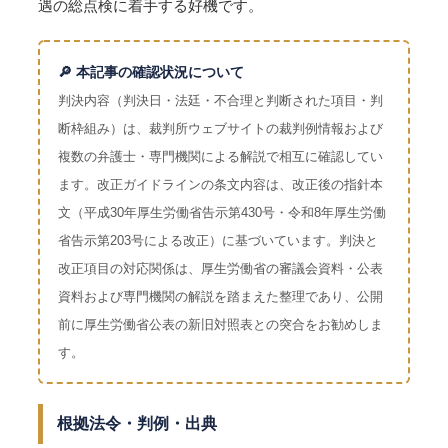
遇の総点検に着手する好機です。
🔎 本記事の確認状況について
判決内容（判決日・法廷・不合理と判断された項目・判
断枠組み）は、裁判所ウェブサイトの裁判例情報および
複数の弁護士・専門機関による解説で相互に確認してい
ます。改正ガイドラインの条文内容は、改正後の指針本
文（平成30年厚生労働省告示第430号・令和8年厚生労働
省告示第203号による改正）に基づいています。判決と
改正項目の対応関係は、厚生労働省の審議会資料・公表
資料および専門機関の解説を踏まえた整理であり、公開
前に厚生労働省公表の新旧対照表との突合をお勧めしま
す。
根拠法令・判例・出典