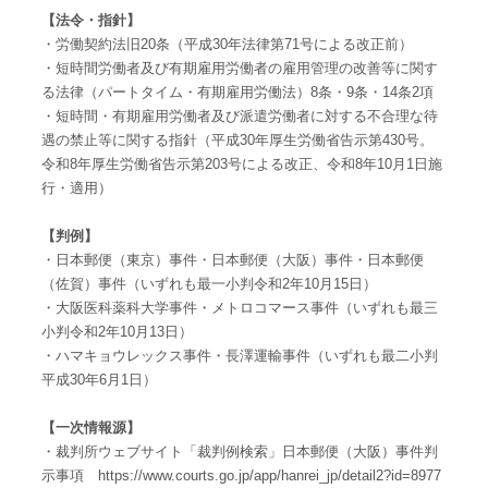
【法令・指針】
・労働契約法旧20条（平成30年法律第71号による改正前）
・短時間労働者及び有期雇用労働者の雇用管理の改善等に関す
る法律（パートタイム・有期雇用労働法）8条・9条・14条2項
・短時間・有期雇用労働者及び派遣労働者に対する不合理な待
遇の禁止等に関する指針（平成30年厚生労働省告示第430号。
令和8年厚生労働省告示第203号による改正、令和8年10月1日施
行・適用）
【判例】
・日本郵便（東京）事件・日本郵便（大阪）事件・日本郵便
（佐賀）事件（いずれも最一小判令和2年10月15日）
・大阪医科薬科大学事件・メトロコマース事件（いずれも最三
小判令和2年10月13日）
・ハマキョウレックス事件・長澤運輸事件（いずれも最二小判
平成30年6月1日）
【一次情報源】
・裁判所ウェブサイト「裁判例検索」日本郵便（大阪）事件判
示事項 https://www.courts.go.jp/app/hanrei_jp/detail2?id=8977