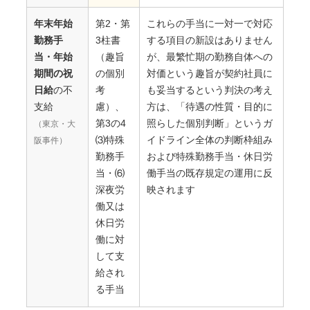
年末年始
第2・第
これらの手当に一対一で対応
勤務手
3柱書
する項目の新設はありません
当・年始
（趣旨
が、最繁忙期の勤務自体への
期間の祝
の個別
対価という趣旨が契約社員に
日給
の不
考
も妥当するという判決の考え
支給
慮）、
方は、「待遇の性質・目的に
第3の4
照らした個別判断」というガ
（東京・大
⑶特殊
イドライン全体の判断枠組み
阪事件）
勤務手
および特殊勤務手当・休日労
当・⑹
働手当の既存規定の運用に反
深夜労
映されます
働又は
休日労
働に対
して支
給され
る手当