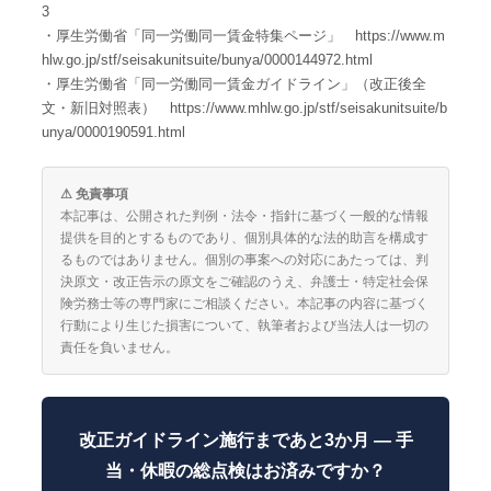
3
・厚生労働省「同一労働同一賃金特集ページ」 https://www.m
hlw.go.jp/stf/seisakunitsuite/bunya/0000144972.html
・厚生労働省「同一労働同一賃金ガイドライン」（改正後全
文・新旧対照表） https://www.mhlw.go.jp/stf/seisakunitsuite/b
unya/0000190591.html
⚠ 免責事項
本記事は、公開された判例・法令・指針に基づく一般的な情報
提供を目的とするものであり、個別具体的な法的助言を構成す
るものではありません。個別の事案への対応にあたっては、判
決原文・改正告示の原文をご確認のうえ、弁護士・特定社会保
険労務士等の専門家にご相談ください。本記事の内容に基づく
行動により生じた損害について、執筆者および当法人は一切の
責任を負いません。
改正ガイドライン施行まであと3か月 ― 手
当・休暇の総点検はお済みですか？