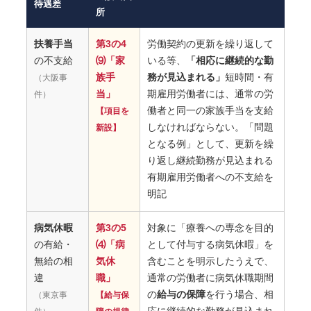
待遇差
所
扶養手当
第3の4
労働契約の更新を繰り返して
の不支給
⑼「家
いる等、
「相応に継続的な勤
族手
務が見込まれる」
短時間・有
（大阪事
当」
期雇用労働者には、通常の労
件）
働者と同一の家族手当を支給
【項目を
しなければならない。「問題
新設】
となる例」として、更新を繰
り返し継続勤務が見込まれる
有期雇用労働者への不支給を
明記
病気休暇
第3の5
対象に「療養への専念を目的
の有給・
⑷「病
として付与する病気休暇」を
無給の相
気休
含むことを明示したうえで、
違
職」
通常の労働者に病気休職期間
の
給与の保障
を行う場合、相
（東京事
【給与保