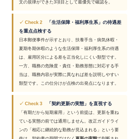
文の規律ができた3項目として最優先で確認を。
✓ Check 2
「生活保障・福利厚生系」の待遇差
を重点点検する
日本郵便事件が示すとおり、扶養手当・病気休暇・
夏期冬期休暇のような生活保障・福利厚生系の待遇
は、雇用区分による差を正当化しにくい類型です。
一方、職務の危険度・責任・勤務形態に対応する手
当は、職務内容が実際に異なれば差を説明しやすい
類型です。この仕分けが点検の出発点になります。
✓ Check 3
「契約更新の実態」を直視する
「有期だから短期雇用」という前提は、更新を重ね
ている実態の前では通用しません。改正ガイドライ
ンの「相応に継続的な勤務が見込まれる」という要
件は、契約書の期間ではなく
更新の実態
で判断され