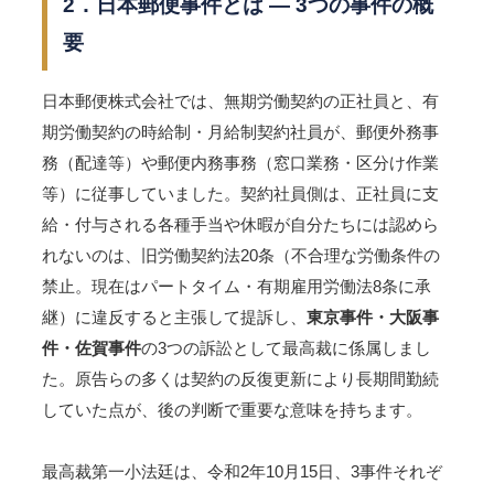
2．日本郵便事件とは ― 3つの事件の概
要
日本郵便株式会社では、無期労働契約の正社員と、有
期労働契約の時給制・月給制契約社員が、郵便外務事
務（配達等）や郵便内務事務（窓口業務・区分け作業
等）に従事していました。契約社員側は、正社員に支
給・付与される各種手当や休暇が自分たちには認めら
れないのは、旧労働契約法20条（不合理な労働条件の
禁止。現在はパートタイム・有期雇用労働法8条に承
継）に違反すると主張して提訴し、
東京事件・大阪事
件・佐賀事件
の3つの訴訟として最高裁に係属しまし
た。原告らの多くは契約の反復更新により長期間勤続
していた点が、後の判断で重要な意味を持ちます。
最高裁第一小法廷は、令和2年10月15日、3事件それぞ