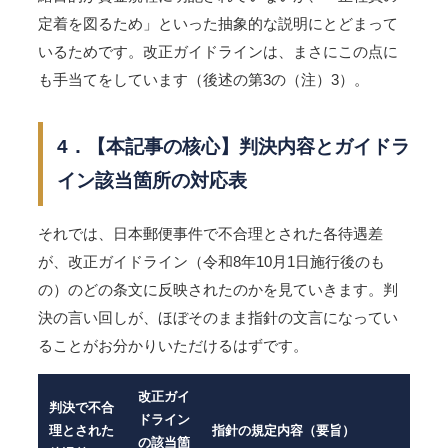
定着を図るため」といった抽象的な説明にとどまって
いるためです。改正ガイドラインは、まさにこの点に
も手当てをしています（後述の第3の（注）3）。
4．【本記事の核心】判決内容とガイドラ
イン該当箇所の対応表
それでは、日本郵便事件で不合理とされた各待遇差
が、改正ガイドライン（令和8年10月1日施行後のも
の）のどの条文に反映されたのかを見ていきます。判
決の言い回しが、ほぼそのまま指針の文言になってい
ることがお分かりいただけるはずです。
改正ガイ
判決で不合
ドライン
理とされた
指針の規定内容（要旨）
の該当箇