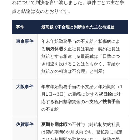
れについて判決を言い渡しました。事件ごとの主な争
点と結論は次のとおりです。
事件
最高裁で不合理と判断された主な待遇差
東京事件
年末年始勤務手当の不支給／私傷病によ
る
病気休暇
を正社員は有給・契約社員は
無給とする相違（※最高裁は「日数につ
き相違を設けることはともかく、有給か
無給かの相違は不合理」と判示）
大阪事件
年末年始勤務手当の不支給／年始期間（1
月1日～3日）の勤務に対する
祝日給
に対
応する祝日割増賃金の不支給／
扶養手当
の不支給
佐賀事件
夏期冬期休暇
の不付与（時給制契約社員
は契約期間6か月以内でも、繁忙期に限定
された短期間の勤務ではなく、業務の繁