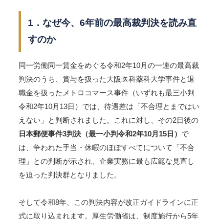
1．なぜ今、6年前の最高裁判決を読み直
すのか
同一労働同一賃金をめぐる令和2年10月の一連の最高裁
判決のうち、賞与を扱った大阪医科薬科大学事件と退
職金を扱ったメトロコマース事件（いずれも最三小判
令和2年10月13日）では、待遇差は「不合理とまではい
えない」と判断されました。これに対し、その2日後の
日本郵便事件3判決（最一小判令和2年10月15日）
で
は、争われた手当・休暇のほぼすべてについて「不合
理」との判断が示され、企業実務に最も広範な見直し
を迫った判決群となりました。
そして令和8年、この判決内容が改正ガイドラインに正
式に取り込まれます。厚生労働省は、制度施行から5年