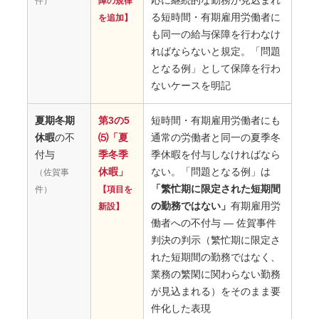
応に継続的な勤務が見込まれ
件）
障の規律
る短時間・有期雇用労働者に
を追加】
も同一の給与保障を行わなけ
ればならないと規定。「問題
となる例」として保障を行わ
ないケースを明記
夏期冬期
第3の5
短時間・有期雇用労働者にも
休暇
の不
⑸「夏
通常の労働者と同一の夏季冬
付与
季冬季
季休暇を付与しなければなら
休暇」
ない。「問題となる例」は
（佐賀事
「繁忙期に限定された短期間
件）
【項目を
の勤務ではない」
有期雇用労
新設】
働者への不付与 ― 佐賀事件
判決の判示（繁忙期に限定さ
れた短期間の勤務ではなく、
業務の繁閑に関わらない勤務
が見込まれる）をそのまま要
件化した表現