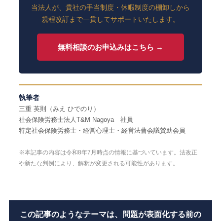
当法人が、貴社の手当制度・休暇制度の棚卸しから
規程改訂まで一貫してサポートいたします。
無料相談のお申込みはこちら →
執筆者
三重 英則（みえ ひでのり）
社会保険労務士法人T&M Nagoya 社員
特定社会保険労務士・経営心理士・経営法曹会議賛助会員
※本記事の内容は令和8年7月時点の情報に基づいています。法改正
や新たな判例により、解釈が変更される可能性があります。
この記事のようなテーマは、問題が表面化する前の