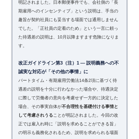
明記されました。日本郵便事件でも、会社側の「長
期雇用へのインセンティブ」という説明は、手当の
趣旨が契約社員にも妥当する場面では通用しません
でした。「正社員の定着のため」という一言に頼っ
た待遇差の説明は、10月以降ますます危険になりま
す。
改正ガイドライン第3（注）1 ― 説明義務への不
誠実な対応が「その他の事情」に
パートタイム・有期雇用労働法14条2項に基づく待
遇差の説明を十分に行わなかった場合や、待遇決定
に際して労働者の意向を考慮せず一方的に決定した
場合、その事実自体が
不合理性を基礎付ける事情と
して考慮されうる
ことが明記されました。今回の改
正では雇入れ時に「説明を求めることができる旨」
の明示も義務化されるため、説明を求められる場面