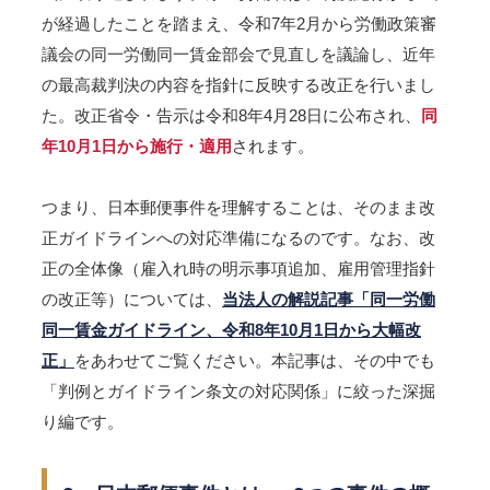
が経過したことを踏まえ、令和7年2月から労働政策審
議会の同一労働同一賃金部会で見直しを議論し、近年
の最高裁判決の内容を指針に反映する改正を行いまし
た。改正省令・告示は令和8年4月28日に公布され、
同
年10月1日から施行・適用
されます。
つまり、日本郵便事件を理解することは、そのまま改
正ガイドラインへの対応準備になるのです。なお、改
正の全体像（雇入れ時の明示事項追加、雇用管理指針
の改正等）については、
当法人の解説記事「同一労働
同一賃金ガイドライン、令和8年10月1日から大幅改
正」
をあわせてご覧ください。本記事は、その中でも
「判例とガイドライン条文の対応関係」に絞った深掘
り編です。