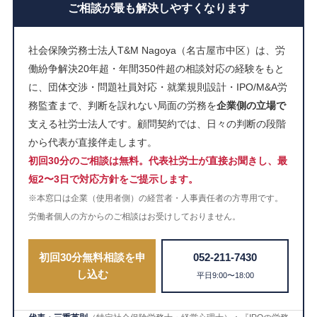
ご相談が最も解決しやすくなります
社会保険労務士法人T&M Nagoya（名古屋市中区）は、労
働紛争解決20年超・年間350件超の相談対応の経験をもと
に、団体交渉・問題社員対応・就業規則設計・IPO/M&A労
務監査まで、判断を誤れない局面の労務を
企業側の立場で
支える社労士法人です。顧問契約では、日々の判断の段階
から代表が直接伴走します。
初回30分のご相談は無料。代表社労士が直接お聞きし、最
短2〜3日で対応方針をご提示します。
※本窓口は企業（使用者側）の経営者・人事責任者の方専用です。
労働者個人の方からのご相談はお受けしておりません。
初回30分無料相談を申
052-211-7430
し込む
平日9:00〜18:00