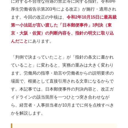
に対する不合理な待遇の禁止等に関する指針。令和8年
厚生労働省告示第203号による改正）が施行・適用され
ます。今回の改正の中核は、
令和2年10月15日に最高裁
第一小法廷が言い渡した「日本郵便事件」3判決（東
京・大阪・佐賀）の判断内容を、指針の明文に取り込
んだこと
にあります。
「判例で決まっていたこと」が「指針の条文に書かれ
ていること」に変わると、実務の重みは大きく変わり
ます。労働局の指導・助言や労働者からの説明要求の
場面で、根拠として直接引用される文章になるからで
す。本記事では、日本郵便事件の判決内容と、改正ガ
イドラインの該当箇所を一つひとつ突き合わせなが
ら、経営者・人事担当者が10月までに何を点検すべき
かを解説します。