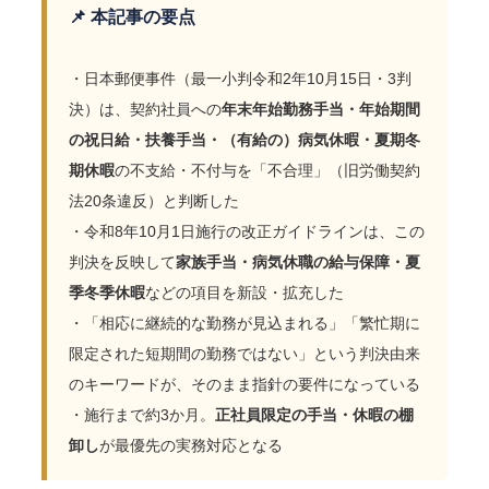
📌 本記事の要点
・日本郵便事件（最一小判令和2年10月15日・3判
決）は、契約社員への
年末年始勤務手当・年始期間
の祝日給・扶養手当・（有給の）病気休暇・夏期冬
期休暇
の不支給・不付与を「不合理」（旧労働契約
法20条違反）と判断した
・令和8年10月1日施行の改正ガイドラインは、この
判決を反映して
家族手当・病気休職の給与保障・夏
季冬季休暇
などの項目を新設・拡充した
・「相応に継続的な勤務が見込まれる」「繁忙期に
限定された短期間の勤務ではない」という判決由来
のキーワードが、そのまま指針の要件になっている
・施行まで約3か月。
正社員限定の手当・休暇の棚
卸し
が最優先の実務対応となる