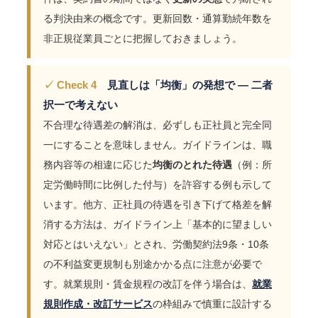
る判決由来の概念です。更新回数・通算勤続年数を
非正規従業員ごとに把握しておきましょう。
✓ Check 4
見直しは「均衡」の発想で ― 二者
択一で考えない
不合理な待遇差の解消は、必ずしも正社員と完全同
一にすることを意味しません。ガイドラインは、職
務内容等の相違に応じた
均衡のとれた待遇
（例：所
定労働時間に比例した付与）を許容する例も示して
います。他方、正社員の待遇を引き下げて格差を解
消する方法は、ガイドライン上「基本的に望ましい
対応とはいえない」とされ、労働契約法9条・10条
の不利益変更規制も別途かかる点に注意が必要で
す。就業規則・賃金規程の改訂を伴う場合は、
就業
規則作成・改訂サービス
の枠組みで慎重に設計する