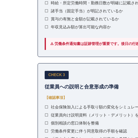
☐ 時給・所定労働時間・勤務日数が明確に記載さ
☐ 諸手当（固定手当）が明記されているか
☐ 賞与の有無と金額が記載されているか
☐ 年収見込み額が算出可能な内容か
⚠️ 労働条件通知書は証跡管理が重要です。後日の
CHECK 3
従業員への説明と合意形成の準備
【確認事項】
☐ 社会保険加入による手取り額の変化をシミュレ
☐ 従業員向け説明資料（メリット・デメリット）
☐ 個別相談の窓口体制を整備
☐ 労働条件変更に伴う同意取得の手順を確認