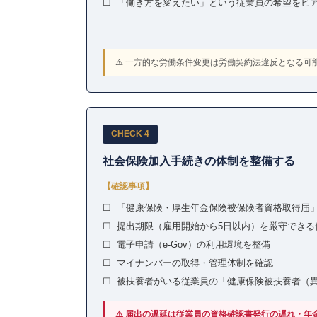
☐ 「働き方を変えたい」という従業員の希望をヒ
⚠️ 一方的な労働条件変更は労働契約法違反となる
CHECK 4
社会保険加入手続きの体制を整備する
【確認事項】
☐ 「健康保険・厚生年金保険被保険者資格取得届
☐ 提出期限（雇用開始から5日以内）を厳守できる
☐ 電子申請（e-Gov）の利用環境を整備
☐ マイナンバーの取得・管理体制を確認
☐ 被扶養者がいる従業員の「健康保険被扶養者（
⚠️ 届出の遅延は従業員の資格確認書発行の遅れ・