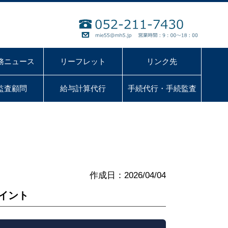
務ニュース
リーフレット
リンク先
監査顧問
給与計算代行
手続代行・手続監査
作成日：2026/04/04
イント