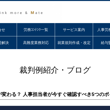
合せ
労務ｺﾝﾃﾝﾂ一覧
サービス案内
人事労
題解決
高難度業務対応
就業規則作成・改定
給与
裁判例紹介・ブログ
が変わる？ 人事担当者が今すぐ確認すべき5つのポ