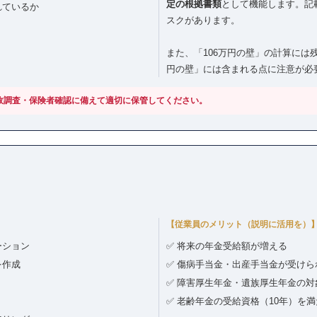
定の根拠書類
として機能します。記
れているか
スクがあります。
また、「106万円の壁」の計算には
円の壁」には含まれる点に注意が必
行政調査・保険者確認に備えて適切に保管してください。
【従業員のメリット（説明に活用を）
ーション
✅ 将来の年金受給額が増える
を作成
✅ 傷病手当金・出産手当金が受けら
✅ 障害厚生年金・遺族厚生年金の対
✅ 老齢年金の受給資格（10年）を