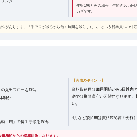
アリング
年収106万円の場合、年間約16万
カギです。
可能性があります。「手取りが減るから働く時間を減らしたい」という従業員への対
【実務のポイント】
資格取得届は
雇用開始から5日以内
」の提出フローを確認
送では期限遵守が困難になります。
体制か
い。
4月など繁忙期は資格確認書の発行
異動）届」の提出手順を確認
年金事務所からの指導対象になります。