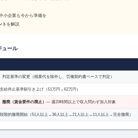
 中小企業も今から準備を
ント
を解説
ジュール
壁」判定基準の変更（残業代を除外し、労働契約書ベースで判定）
支給停止基準額引き上げ（51万円→62万円）
壁」撤廃（賃金要件の廃止）
― 週20時間以上で収入問わず加入対象
段階的撤廃開始（51人以上→36人以上→21人以上→11人以上→完全撤廃）