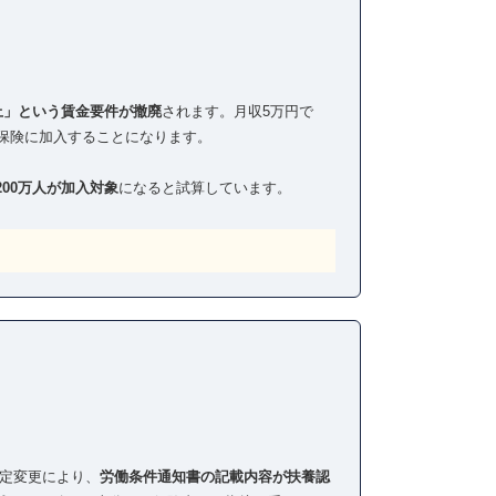
以上」という賃金要件が撤廃
されます。月収5万円で
会保険に加入することになります。
200万人が加入対象
になると試算しています。
」判定変更により、
労働条件通知書の記載内容が扶養認