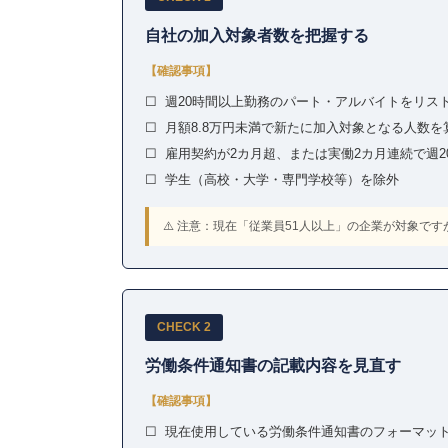
自社の加入対象者数を把握する
【確認事項】
☐ 週20時間以上勤務のパート・アルバイトをリス
☐ 月額8.8万円未満で新たに加入対象となる人数を
☐ 雇用契約が2カ月超、または実働2カ月連続で週
☐ 学生（高校・大学・専門学校等）を除外
⚠️ 注意：現在「従業員51人以上」の企業が対象です
CHECK 2
労働条件通知書の記載内容を見直す
【確認事項】
☐ 現在使用している労働条件通知書のフォーマッ