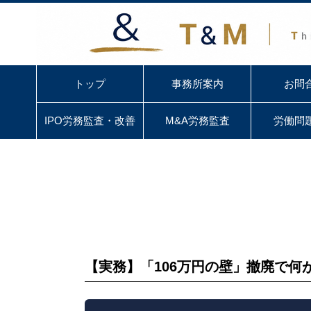
トップ
事務所案内
お問
IPO労務監査・改善
M&A労務監査
労働問
【実務】「106万円の壁」撤廃で何