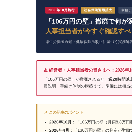
2026年10月施行
社会保険適用拡大
実務チ
「106万円の壁」撤廃で何が
人事担当者が今すぐ確認すべ
厚生労働省通知・健康保険法改正に基づく実務解説 ／
⚠️ 経営者・人事担当者の皆さまへ：2026
「106万円の壁」が撤廃されると、
週20時間
員説明・手続き体制の構築まで、準備には相当
📌 この記事のポイント
2026年10月
：「106万円の壁（月額8.8万
2026年4月
：「130万円の壁」の判定が労