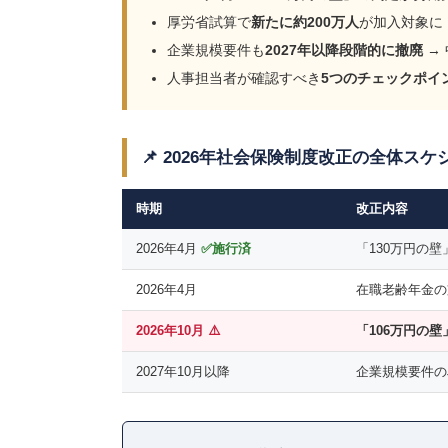
厚労省試算で
新たに約200万人
が加入対象に
企業規模要件も
2027年以降段階的に撤廃
→
人事担当者が確認すべき
5つのチェックポイ
📌 2026年社会保険制度改正の全体スケ
時期
改正内容
2026年4月
✅施行済
「130万円の
2026年4月
在職老齢年金の
2026年10月 ⚠️
「106万円の
2027年10月以降
企業規模要件の