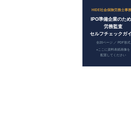
HIDE社会保険労務士事
IPO準備企業のた
労務監査
セルフチェックガ
全20ページ ／ PDF形式
※ここに資料表紙画像を
配置してください