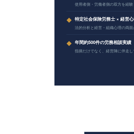
使用者側・労働者側の双方を経験
特定社会保険労務士 × 経営
◆
法的分析と経営・組織心理の両面
年間約500件の労務相談実績
◆
指摘だけでなく、経営陣に伴走し