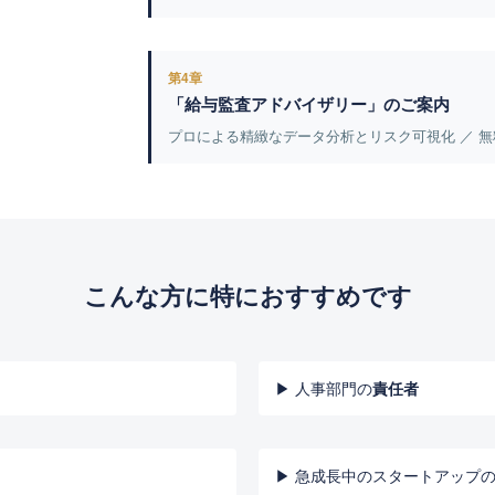
第4章
「給与監査アドバイザリー」のご案内
プロによる精緻なデータ分析とリスク可視化 ／ 
こんな方に特におすすめです
▶ 人事部門の
責任者
▶ 急成長中のスタートアップ