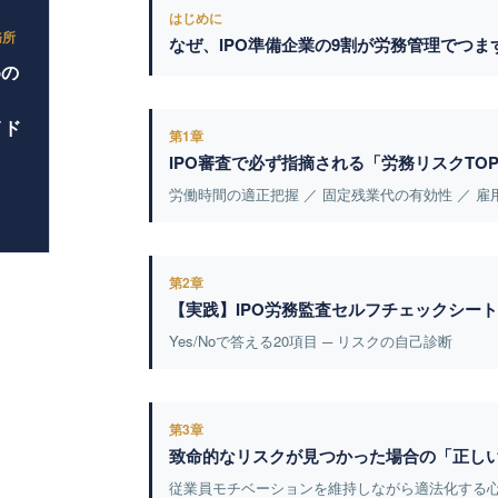
はじめに
務所
なぜ、IPO準備企業の9割が労務管理でつま
めの
イド
第1章
IPO審査で必ず指摘される「労務リスクTOP
労働時間の適正把握 ／ 固定残業代の有効性 ／ 
第2章
【実践】IPO労務監査セルフチェックシート
Yes/Noで答える20項目 ─ リスクの自己診断
第3章
致命的なリスクが見つかった場合の「正し
従業員モチベーションを維持しながら適法化する