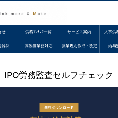
合せ
労務ｺﾝﾃﾝﾂ一覧
サービス案内
人事労
題解決
高難度業務対応
就業規則作成・改定
給与
IPO労務監査セルフチェック
無料ダウンロード