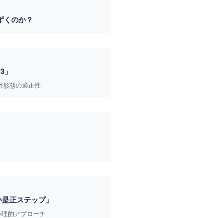
ずくのか？
3」
雇用形態の適正性
い是正ステップ」
心理的アプローチ