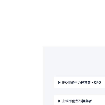
▶ IPO準備中の
経営者・CFO
▶ 上場準備室の
担当者