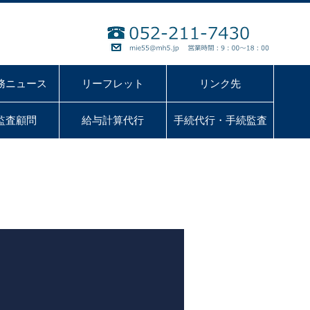
務ニュース
リーフレット
リンク先
監査顧問
給与計算代行
手続代行・手続監査