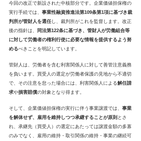
今回の改正で新設された中核部分です。企業価値担保権の
実行手続では、
事業性融資推進法第109条第1項に基づき裁
判所が管財人を選任
し、裁判所がこれを監督します。改正
後の指針は、
同法第122条に基づき、管財人が労働組合等
に対して労働者の権利行使に必要な情報を提供するよう努
める
べきことを明記しています。
管財人は、労働者を含む利害関係人に対して善管注意義務
を負います。買受人の選定が労働者保護の見地から不適切
で、その注意を怠った場合には、利害関係人による
解任請
求
や
損害賠償
の対象となり得ます。
そして、企業価値担保権の実行に伴う事業譲渡では、
事業
を解体せず、雇用を維持しつつ承継することが原則
とさ
れ、承継先（買受人）の選定にあたっては譲渡金額の多寡
のみでなく、雇用の維持・取引関係の維持・事業の継続可