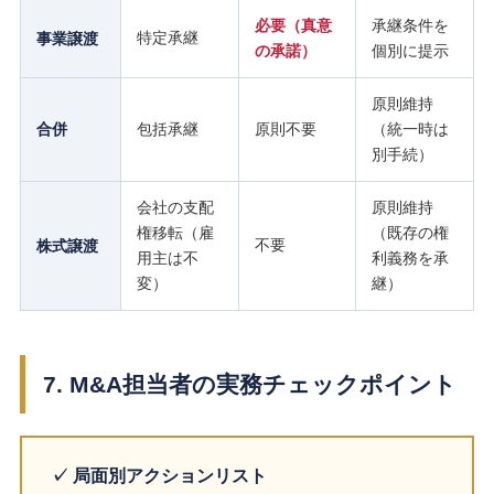
必要（真意
承継条件を
特定承継
事業譲渡
の承諾）
個別に提示
原則維持
合併
包括承継
原則不要
（統一時は
別手続）
会社の支配
原則維持
権移転（雇
（既存の権
不要
株式譲渡
用主は不
利義務を承
変）
継）
7. M&A担当者の実務チェックポイント
✓ 局面別アクションリスト