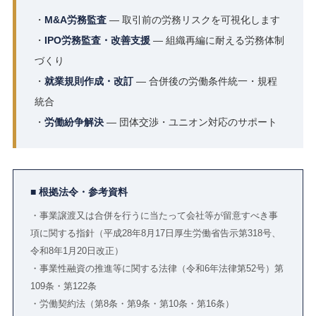
・
M&A労務監査
― 取引前の労務リスクを可視化します
・
IPO労務監査・改善支援
― 組織再編に耐える労務体制
づくり
・
就業規則作成・改訂
― 合併後の労働条件統一・規程
統合
・
労働紛争解決
― 団体交渉・ユニオン対応のサポート
■ 根拠法令・参考資料
・事業譲渡又は合併を行うに当たって会社等が留意すべき事
項に関する指針（平成28年8月17日厚生労働省告示第318号、
令和8年1月20日改正）
・事業性融資の推進等に関する法律（令和6年法律第52号）第
109条・第122条
・労働契約法（第8条・第9条・第10条・第16条）