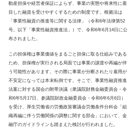
動産担保や経営者保証によらず、事業の実態や将来性に着
目した融資を受けやすくするための制度です。根拠法は
「事業性融資の推進等に関する法律」（令和6年法律第52
号。以下「事業性融資推進法」）で、令和6年6月14日に公
布されました。
この担保権は事業価値をまるごと担保に取る仕組みである
ため、担保権が実行される局面では事業の譲渡や再編が伴
う可能性があります。その際に事業が分断されたり雇用が
不安定になっては本末転倒です。そこで、事業性融資推進
法案に対する国会の附帯決議（衆議院財務金融委員会・令
和6年5月17日、参議院財政金融委員会・令和6年6月6日）
を受け、厚生労働省の労働政策審議会労働条件分科会「組
織再編に伴う労働関係の調整に関する部会」において、金
融庁のガイドラインも踏まえた検討が行われました。