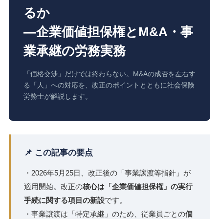
るか
―企業価値担保権とM&A・事
業承継の労務実務
「価格交渉」だけでは終わらない。M&Aの成否を左右す
る「人」への対応を、改正のポイントとともに社会保険
労務士が解説します。
📌 この記事の要点
・2026年5月25日、改正後の「事業譲渡等指針」が
適用開始。改正の
核心は「企業価値担保権」の実行
手続に関する項目の新設
です。
・事業譲渡は「特定承継」のため、従業員ごとの
個