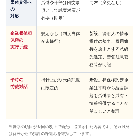
団体交渉へ
労働条件等は団交事
同左（変更なし）
の
項として誠実対応が
対応
必要（既定）
企業価値担
規定なし（制度自体
新設
。管財人の情報
保権の
が未施行）
提供の努力、雇用維
実行手続
持を原則とする承継
先選定、善管注意義
務等が明記
平時の
指針上の明示的記載
新設
。担保権設定企
労使対話
は限定的
業は平時から経営課
題を労働者と共有・
情報提供することが
望ましいと整理
※赤字の項目が今回の改正で新たに追加された内容です。それ以外
は従来からの指針の枠組みを維持しています。