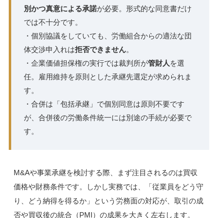
別かつ真意による承諾
が必要。形式的な同意書だけ
では不十分です。
・個別協議をしていても、労働組合からの適法な団
体交渉申入れは
拒否できません
。
・企業価値担保権の実行では裁判所が
管財人
を選
任。雇用維持を原則とした承継先選定が求められま
す。
・合併は「包括承継」で個別同意は原則不要です
が、合併後の労働条件統一には別途の手続が必要で
す。
M&Aや事業承継を検討する際、まず注目されるのは買収
価格や財務条件です。しかし実務では、「従業員をどう守
り、どう納得を得るか」という労務面の対応が、取引の成
否や買収後の統合（PMI）の成果を大きく左右します。