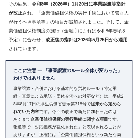
その結果、
令和8年（2026年）1月20日に事業譲渡等指針
が改正
され、「企業価値担保権の実行手続において管財人
が行うべき事項等」の項目が追加されました。そして、企
業価値担保権制度の施行（金融庁によれば令和8年春頃を
予定）に合わせ、
改正後の指針は2026年5月25日から適用
されています。
ここに注意 ― 「事業譲渡のルール全体が変わった」
わけではありません
事業譲渡・合併における基本的な労務ルール（特定承
継・真意による承諾・団体交渉への対応など）は、平成2
8年8月17日の厚生労働省告示第318号で
従来から定めら
れていた内容
です。今回の改正で新たに加わったのは、
あくまで
企業価値担保権の実行手続に関する項目
です。
報道等で「対応義務が強化された」と表現されることが
ありますが、正確には「企業価値担保権という新たな局