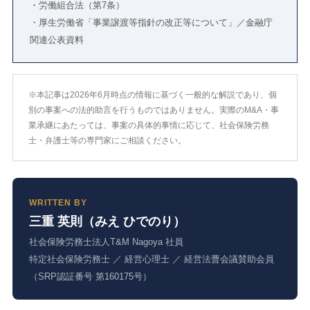
・労働組合法（第7条）
・厚生労働省「事業譲渡等指針の改正等について」／金融庁
関連公表資料
※本記事は2026年6月時点の情報に基づく一般的な解説であり、個
別の事案への法的助言を行うものではありません。実際のM&A・事
業承継にあたっては、事案の具体的事情に応じて、社会保険労務
士・弁護士等の専門家にご相談ください。
WRITTEN BY
三重 英則（みえ ひでのり）
社会保険労務士法人T&M Nagoya 社員
特定社会保険労務士 ／ 経営心理士 ／ 経営法曹会議賛助会員
（SRP認証番号 第160175号）