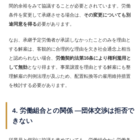
間的余裕をみて協議することが必要とされています。労働
条件を変更して承継させる場合は、
その変更についても別
途同意を得る
必要があります。
なお、承継予定労働者が承諾しなかったことのみを理由と
する解雇は、客観的に合理的な理由を欠き社会通念上相当
と認められない場合、
労働契約法第16条により権利濫用と
して無効
となり得ます。事業譲渡を理由とする解雇にも整
理解雇の判例法理が及ぶため、配置転換等の雇用維持措置
を検討する必要があります。
4. 労働組合との関係 ―団体交渉は拒否で
きない
従業員と個別に協議を進めていても、労働組合から労働条