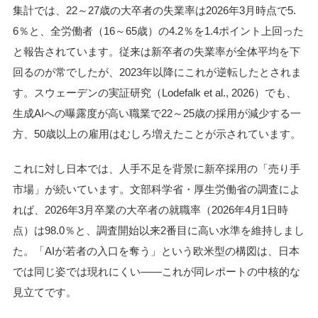
集計では、22～27歳の大卒者の失業率は2026年3月時点で5.
6％と、全労働者（16～65歳）の4.2％を1.4ポイント上回った
と報告されています。従来は新卒者の失業率が全体平均を下
回るのが常でしたが、2023年以降にこれが逆転したとされま
す。スウェーデンの実証研究（Lodefalk et al., 2026）でも、
生成AIへの曝露度が高い職業で22～25歳の採用が減少する一
方、50歳以上の雇用はむしろ増えたことが示されています。
これに対し日本では、人手不足を背景に新卒採用の「売り手
市場」が続いています。文部科学省・厚生労働省の調査によ
れば、2026年3月卒業の大卒者の就職率（2026年4月1日時
点）は98.0％と、調査開始以来2番目に高い水準を維持しまし
た。「AIが若者の入口を奪う」という欧米型の構図は、日本
では同じ姿では現れにくい――これが同レポートの中核的な
見立てです。