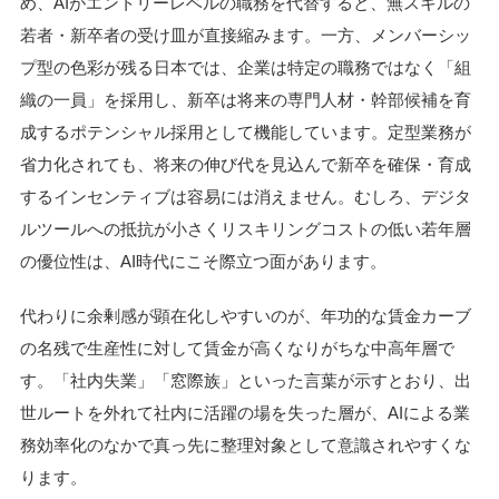
め、AIがエントリーレベルの職務を代替すると、無スキルの
若者・新卒者の受け皿が直接縮みます。一方、メンバーシッ
プ型の色彩が残る日本では、企業は特定の職務ではなく「組
織の一員」を採用し、新卒は将来の専門人材・幹部候補を育
成するポテンシャル採用として機能しています。定型業務が
省力化されても、将来の伸び代を見込んで新卒を確保・育成
するインセンティブは容易には消えません。むしろ、デジタ
ルツールへの抵抗が小さくリスキリングコストの低い若年層
の優位性は、AI時代にこそ際立つ面があります。
代わりに余剰感が顕在化しやすいのが、年功的な賃金カーブ
の名残で生産性に対して賃金が高くなりがちな中高年層で
す。「社内失業」「窓際族」といった言葉が示すとおり、出
世ルートを外れて社内に活躍の場を失った層が、AIによる業
務効率化のなかで真っ先に整理対象として意識されやすくな
ります。