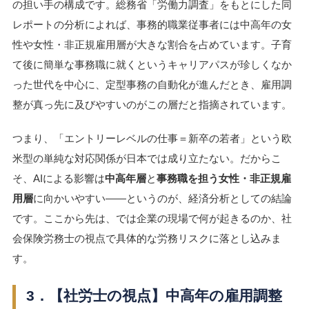
の担い手の構成です。総務省「労働力調査」をもとにした同
レポートの分析によれば、事務的職業従事者には中高年の女
性や女性・非正規雇用層が大きな割合を占めています。子育
て後に簡単な事務職に就くというキャリアパスが珍しくなか
った世代を中心に、定型事務の自動化が進んだとき、雇用調
整が真っ先に及びやすいのがこの層だと指摘されています。
つまり、「エントリーレベルの仕事＝新卒の若者」という欧
米型の単純な対応関係が日本では成り立たない。だからこ
そ、AIによる影響は
中高年層
と
事務職を担う女性・非正規雇
用層
に向かいやすい――というのが、経済分析としての結論
です。ここから先は、では企業の現場で何が起きるのか、社
会保険労務士の視点で具体的な労務リスクに落とし込みま
す。
3．【社労士の視点】中高年の雇用調整