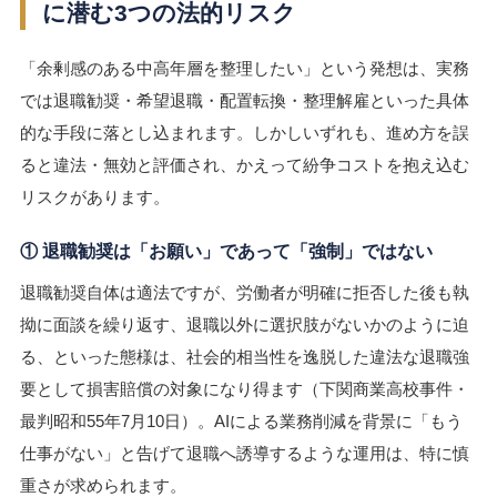
に潜む3つの法的リスク
「余剰感のある中高年層を整理したい」という発想は、実務
では退職勧奨・希望退職・配置転換・整理解雇といった具体
的な手段に落とし込まれます。しかしいずれも、進め方を誤
ると違法・無効と評価され、かえって紛争コストを抱え込む
リスクがあります。
① 退職勧奨は「お願い」であって「強制」ではない
退職勧奨自体は適法ですが、労働者が明確に拒否した後も執
拗に面談を繰り返す、退職以外に選択肢がないかのように迫
る、といった態様は、社会的相当性を逸脱した違法な退職強
要として損害賠償の対象になり得ます（下関商業高校事件・
最判昭和55年7月10日）。AIによる業務削減を背景に「もう
仕事がない」と告げて退職へ誘導するような運用は、特に慎
重さが求められます。