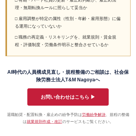
□ 有期・パート社員の更新・雇止め判断が、雇止め法
理・無期転換ルールに照らして妥当か
□ 雇用調整が特定の属性（性別・年齢・雇用形態）に偏
る運用になっていないか
□ 職務の再定義・リスキリングを、就業規則・賃金規
程・評価制度・労働条件明示と整合させているか
AI時代の人員構成見直し・規程整備のご相談は、社会保
険労務士法人T&M Nagoyaへ
お問い合わせはこちら ▶
退職勧奨・配置転換・雇止めの紛争予防は
労働紛争解決
、規程の整備
は
就業規則作成・改訂
のサービスもご覧ください。