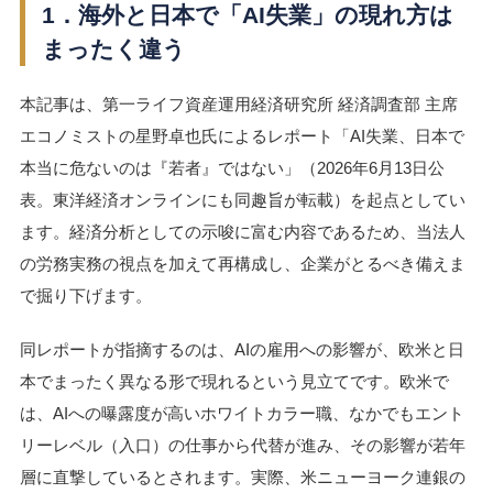
1．海外と日本で「AI失業」の現れ方は
まったく違う
本記事は、第一ライフ資産運用経済研究所 経済調査部 主席
エコノミストの星野卓也氏によるレポート「AI失業、日本で
本当に危ないのは『若者』ではない」（2026年6月13日公
表。東洋経済オンラインにも同趣旨が転載）を起点としてい
ます。経済分析としての示唆に富む内容であるため、当法人
の労務実務の視点を加えて再構成し、企業がとるべき備えま
で掘り下げます。
同レポートが指摘するのは、AIの雇用への影響が、欧米と日
本でまったく異なる形で現れるという見立てです。欧米で
は、AIへの曝露度が高いホワイトカラー職、なかでもエント
リーレベル（入口）の仕事から代替が進み、その影響が若年
層に直撃しているとされます。実際、米ニューヨーク連銀の