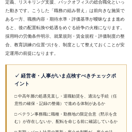
定義、リスキリング支援、バックオフィスの総合職化といっ
た動きです。こうした「職務の組み替え」は前向きな施策で
ある一方、職務内容・期待水準・評価基準が曖昧なまま進め
ると、後の配置転換や処遇をめぐる紛争の火種になります。
採用時の労働条件明示、就業規則・賃金規程・評価制度の整
合、教育訓練の位置づけを、制度として整えておくことが安
定運用の前提になります。
✓ 経営者・人事がいま点検すべきチェックポ
イント
□ 中高年層の処遇見直し・退職勧奨を、適法な手続（任
意性の確保・記録の整備）で進める体制があるか
□ ベテラン事務職に職種・勤務地の限定合意（黙示を含
む）が存在しないか、配転を命じる前に確認しているか