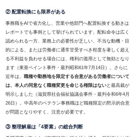
② 配置転換にも限界がある
事務職をAIで省力化し、営業や他部門へ配置転換する動きは
レポートでも事例として挙げられています。配転命令は広く
認められる一方、業務上の必要性が乏しい、不当な動機・目
的による、または労働者に通常甘受すべき程度を著しく超え
る不利益を負わせる場合には、権利の濫用として無効となり
ます（東亜ペイント事件・最判昭和61年7月14日）。さらに
近年は、
職種や勤務地を限定する合意がある労働者について
は、本人の同意なく職種変更を命じる権限はない
と最高裁が
明示しました（滋賀県社会福祉協議会事件・最判令和6年4月
26日）。中高年のベテラン事務職ほど職種限定の黙示的合意
が問題となりやすく、注意が必要です。
③ 整理解雇は「4要素」の総合判断