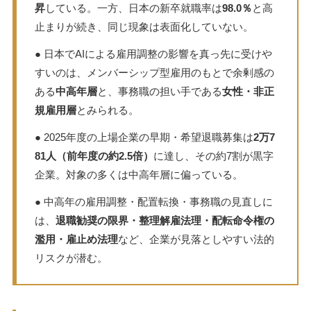
昇
している。一方、日本の新卒就職率は
98.0％
と高
止まりが続き、同じ現象は表面化していない。
● 日本でAIによる雇用調整の影響を真っ先に受けや
すいのは、メンバーシップ型雇用のもとで余剰感の
ある
中高年層
と、事務職の担い手である
女性・非正
規雇用層
とみられる。
● 2025年度の上場企業の早期・希望退職募集は
2万7
81人（前年度の約2.5倍）
に達し、その約7割が黒字
企業。対象の多くは中高年層に偏っている。
● 中高年の雇用調整・配置転換・事務職の見直しに
は、
退職勧奨の限界・整理解雇法理・配転命令権の
濫用・雇止め法理
など、企業が見落としやすい法的
リスクが潜む。