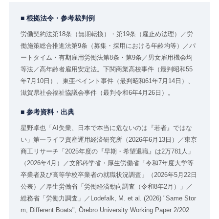
■ 根拠法令・参考裁判例
労働契約法第18条（無期転換）・第19条（雇止め法理）／労
働施策総合推進法第9条（募集・採用における年齢均等）／パ
ートタイム・有期雇用労働法第8条・第9条／男女雇用機会均
等法／高年齢者雇用安定法。下関商業高校事件（最判昭和55
年7月10日）、東亜ペイント事件（最判昭和61年7月14日）、
滋賀県社会福祉協議会事件（最判令和6年4月26日）。
■ 参考資料・出典
星野卓也「AI失業、日本で本当に危ないのは『若者』ではな
い」第一ライフ資産運用経済研究所（2026年6月13日）／東京
商工リサーチ「2025年度の『早期・希望退職』は2万781人」
（2026年4月）／文部科学省・厚生労働省「令和7年度大学等
卒業者及び高等学校卒業者の就職状況調査」（2026年5月22日
公表）／厚生労働省「労働経済動向調査（令和8年2月）」／
総務省「労働力調査」／Lodefalk, M. et al. (2026) "Same Stor
m, Different Boats", Örebro University Working Paper 2/202