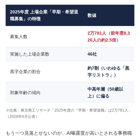
2025年度 上場企業「早期・希望退
数値
職募集」の特徴
2万781人（前年度8,3
募集人数
26人の約2.5倍）
実施した上場企業数
46社
約7割（いわゆる「黒
黒字企業の割合
字リストラ」）
中高年層（50歳以
対象年齢の傾向
上）に偏る
※出典：東京商工リサーチ「2025年度の『早期・希望退職』は2万781人」
（2026年4月公表）
もう一つ見落とせないのが、AI曝露度が高いとされる事務職