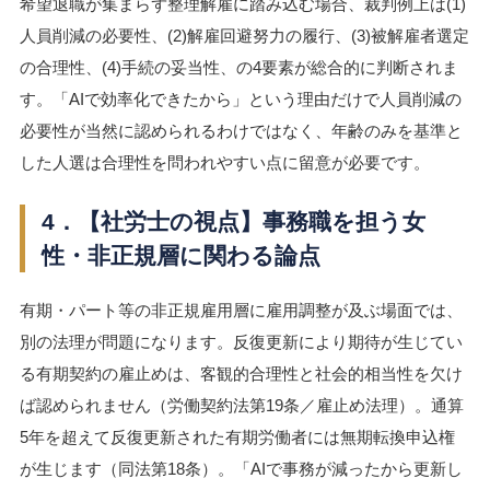
希望退職が集まらず整理解雇に踏み込む場合、裁判例上は(1)
人員削減の必要性、(2)解雇回避努力の履行、(3)被解雇者選定
の合理性、(4)手続の妥当性、の4要素が総合的に判断されま
す。「AIで効率化できたから」という理由だけで人員削減の
必要性が当然に認められるわけではなく、年齢のみを基準と
した人選は合理性を問われやすい点に留意が必要です。
4．【社労士の視点】事務職を担う女
性・非正規層に関わる論点
有期・パート等の非正規雇用層に雇用調整が及ぶ場面では、
別の法理が問題になります。反復更新により期待が生じてい
る有期契約の雇止めは、客観的合理性と社会的相当性を欠け
ば認められません（労働契約法第19条／雇止め法理）。通算
5年を超えて反復更新された有期労働者には無期転換申込権
が生じます（同法第18条）。「AIで事務が減ったから更新し