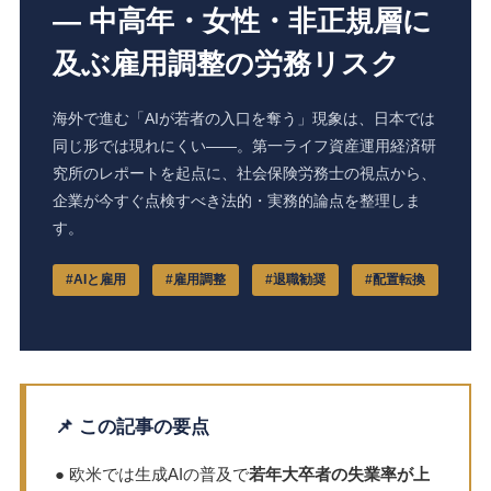
― 中高年・女性・非正規層に
及ぶ雇用調整の労務リスク
海外で進む「AIが若者の入口を奪う」現象は、日本では
同じ形では現れにくい――。第一ライフ資産運用経済研
究所のレポートを起点に、社会保険労務士の視点から、
企業が今すぐ点検すべき法的・実務的論点を整理しま
す。
#AIと雇用
#雇用調整
#退職勧奨
#配置転換
📌 この記事の要点
● 欧米では生成AIの普及で
若年大卒者の失業率が上