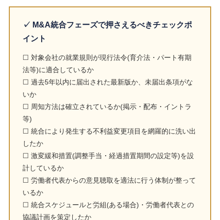
✓ M&A統合フェーズで押さえるべきチェックポ
イント
☐ 対象会社の就業規則が現行法令(育介法・パート有期
法等)に適合しているか
☐ 過去5年以内に届出された最新版か、未届出条項がな
いか
☐ 周知方法は確立されているか(掲示・配布・イントラ
等)
☐ 統合により発生する不利益変更項目を網羅的に洗い出
したか
☐ 激変緩和措置(調整手当・経過措置期間の設定等)を設
計しているか
☐ 労働者代表からの意見聴取を適法に行う体制が整って
いるか
☐ 統合スケジュールと労組(ある場合)・労働者代表との
協議計画を策定したか