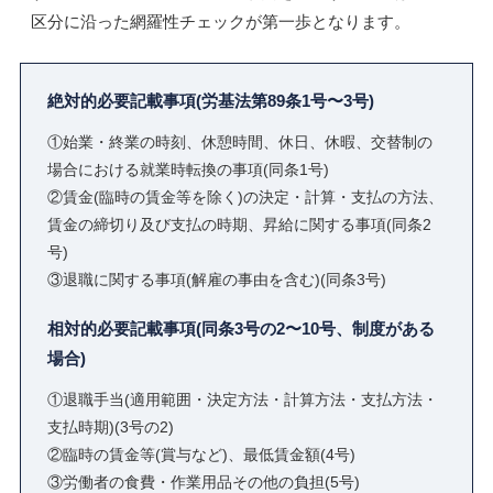
区分に沿った網羅性チェックが第一歩となります。
絶対的必要記載事項(労基法第89条1号〜3号)
①始業・終業の時刻、休憩時間、休日、休暇、交替制の
場合における就業時転換の事項(同条1号)
②賃金(臨時の賃金等を除く)の決定・計算・支払の方法、
賃金の締切り及び支払の時期、昇給に関する事項(同条2
号)
③退職に関する事項(解雇の事由を含む)(同条3号)
相対的必要記載事項(同条3号の2〜10号、制度がある
場合)
①退職手当(適用範囲・決定方法・計算方法・支払方法・
支払時期)(3号の2)
②臨時の賃金等(賞与など)、最低賃金額(4号)
③労働者の食費・作業用品その他の負担(5号)