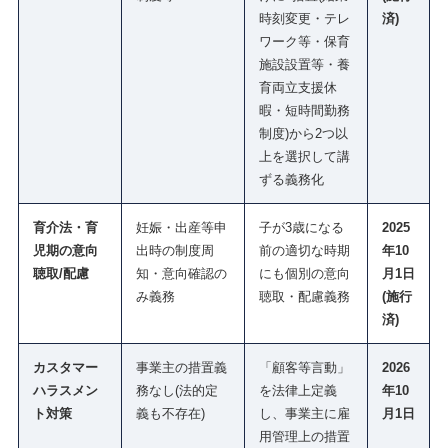
時刻変更・テレ
済)
ワーク等・保育
施設設置等・養
育両立支援休
暇・短時間勤務
制度)から2つ以
上を選択して講
ずる義務化
育介法・育
妊娠・出産等申
子が3歳になる
2025
児期の意向
出時の制度周
前の適切な時期
年10
聴取/配慮
知・意向確認の
にも個別の意向
月1日
み義務
聴取・配慮義務
(施行
済)
カスタマー
事業主の措置義
「顧客等言動」
2026
ハラスメン
務なし(法的定
を法律上定義
年10
ト対策
義も不存在)
し、事業主に雇
月1日
用管理上の措置