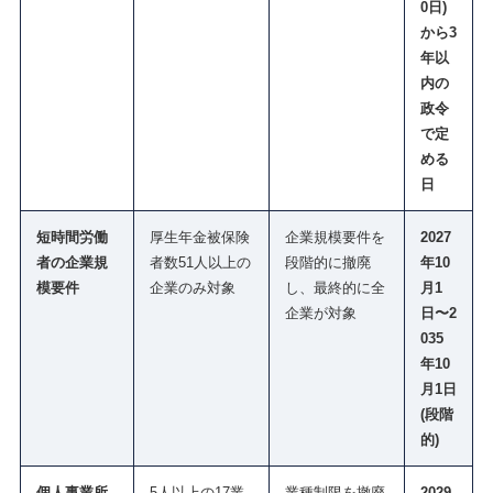
0日)
から3
年以
内の
政令
で定
める
日
短時間労働
厚生年金被保険
企業規模要件を
2027
者の企業規
者数51人以上の
段階的に撤廃
年10
模要件
企業のみ対象
し、最終的に全
月1
企業が対象
日〜2
035
年10
月1日
(段階
的)
個人事業所
5人以上の17業
業種制限を撤廃
2029