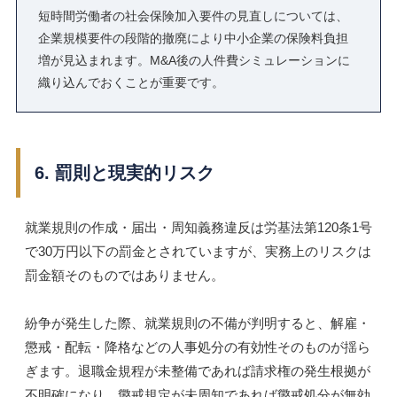
短時間労働者の社会保険加入要件の見直しについては、
企業規模要件の段階的撤廃により中小企業の保険料負担
増が見込まれます。M&A後の人件費シミュレーションに
織り込んでおくことが重要です。
6. 罰則と現実的リスク
就業規則の作成・届出・周知義務違反は労基法第120条1号
で30万円以下の罰金とされていますが、実務上のリスクは
罰金額そのものではありません。
紛争が発生した際、就業規則の不備が判明すると、解雇・
懲戒・配転・降格などの人事処分の有効性そのものが揺ら
ぎます。退職金規程が未整備であれば請求権の発生根拠が
不明確になり、懲戒規定が未周知であれば懲戒処分が無効