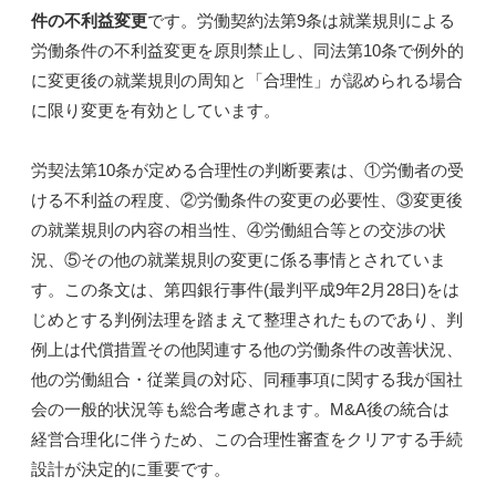
件の不利益変更
です。労働契約法第9条は就業規則による
労働条件の不利益変更を原則禁止し、同法第10条で例外的
に変更後の就業規則の周知と「合理性」が認められる場合
に限り変更を有効としています。
労契法第10条が定める合理性の判断要素は、①労働者の受
ける不利益の程度、②労働条件の変更の必要性、③変更後
の就業規則の内容の相当性、④労働組合等との交渉の状
況、⑤その他の就業規則の変更に係る事情とされていま
す。この条文は、第四銀行事件(最判平成9年2月28日)をは
じめとする判例法理を踏まえて整理されたものであり、判
例上は代償措置その他関連する他の労働条件の改善状況、
他の労働組合・従業員の対応、同種事項に関する我が国社
会の一般的状況等も総合考慮されます。M&A後の統合は
経営合理化に伴うため、この合理性審査をクリアする手続
設計が決定的に重要です。