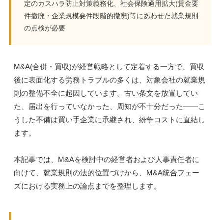
定のカスハラ防止対策義務化、社会保険適用拡大(賃金要
件撤廃・企業規模要件段階的撤廃)等にあわせた就業規則
の点検が必要
M&A(合併・買収)が経営戦略として定着する一方で、買収
後に表面化する労務トラブルの多くは、対象会社の就業規
則の整備不全に起因しています。古い条文を放置してい
た、届出を行っていなかった、周知が不十分だった——こ
うした不備は買い手企業に承継され、紛争コストに直結し
ます。
本記事では、M&Aを検討中の経営者および人事責任者に
向けて、就業規則の法的位置づけから、M&A統合フェー
ズにおける実務上の論点までを整理します。