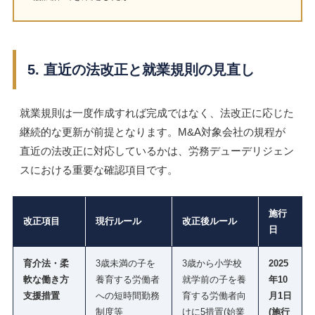
5. 直近の法改正と就業規則の見直し
就業規則は一度作成すれば完成ではなく、法改正に応じた
継続的な更新が前提となります。M&A対象会社の規程が
直近の法改正に対応しているかは、労務デューデリジェン
スにおける重要な確認項目です。
施行
改正項目
現行ルール
改正後ルール
日
育介法・柔
3歳未満の子を
3歳から小学校
2025
軟な働き方
養育する労働者
就学前の子を養
年10
支援措置
への短時間勤務
育する労働者向
月1日
制度等
けに5措置(始業
(施行