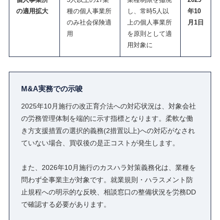
の適用拡大
種の個人事業所
し、常時5人以
年10
のみ社会保険適
上の個人事業所
月1日
用
を原則として適
用対象に
M&A実務での示唆
2025年10月施行の改正育介法への対応状況は、対象会社
の労務管理体制を端的に示す指標となります。柔軟な働
き方支援措置の選択的義務(2措置以上)への対応がなされ
ていない場合、買収後の是正コストが発生します。
また、2026年10月施行のカスハラ対策義務化は、業種を
問わず全事業主が対象です。就業規則・ハラスメント防
止規程への明示的な反映、相談窓口の整備状況を労務DD
で確認する必要があります。