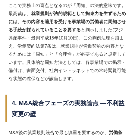
ここで実務上の盲点となるのが「周知」の法的意味です。
最高裁は、
就業規則が法的規範として拘束力を生ずるため
には、その内容を適用を受ける事業場の労働者に周知させ
る手続が採られていることを要する
と判示しました(フジ
興産事件・最判平成15年10月10日)。この判例法理を踏ま
え、労働契約法第7条は、就業規則が労働契約の内容とな
るためには「周知」と「合理性」が必要であると規定して
います。具体的な周知方法としては、各事業場での掲示・
備付け、書面交付、社内イントラネットでの常時閲覧可能
な状態の確保などが該当します。
4. M&A統合フェーズの実務論点 ―不利益
変更の壁
M&A後の就業規則統合で最も慎重を要するのが、
労働条