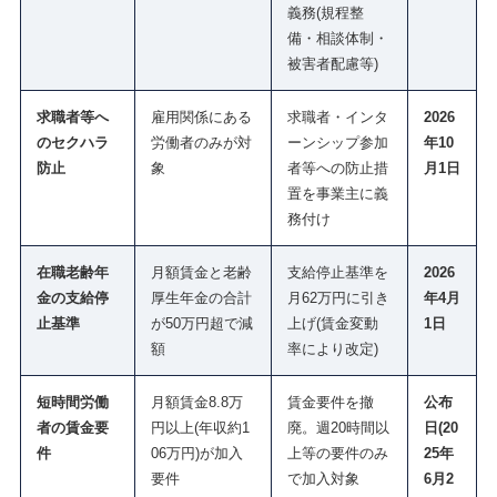
義務(規程整
備・相談体制・
被害者配慮等)
求職者等へ
雇用関係にある
求職者・インタ
2026
のセクハラ
労働者のみが対
ーンシップ参加
年10
防止
象
者等への防止措
月1日
置を事業主に義
務付け
在職老齢年
月額賃金と老齢
支給停止基準を
2026
金の支給停
厚生年金の合計
月62万円に引き
年4月
止基準
が50万円超で減
上げ(賃金変動
1日
額
率により改定)
短時間労働
月額賃金8.8万
賃金要件を撤
公布
者の賃金要
円以上(年収約1
廃。週20時間以
日(20
件
06万円)が加入
上等の要件のみ
25年
要件
で加入対象
6月2