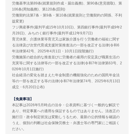
労働基準法第89条(就業規則作成・届出義務)、第90条(意見聴取)、第
106条(周知義務)、第120条(罰則)
労働契約法第7条・第9条・第10条(就業規則と労働契約の関係、不利
益変更)
フジ興産事件(最判平成15年10月10日)、第四銀行事件(最判平成9年2
月28日)、みちのく銀行事件(最判平成12年9月7日)
育児休業、介護休業等育児又は家族介護を行う労働者の福祉に関す
る法律及び次世代育成支援対策推進法の一部を改正する法律(令和6
年法律第42号、2025年4月1日・10月1日段階施行)
労働施策の総合的な推進並びに労働者の雇用の安定及び職業生活の
充実等に関する法律等の一部を改正する法律(令和7年法律第63号、2
026年10月1日施行)
社会経済の変化を踏まえた年金制度の機能強化のための国民年金法
等の一部を改正する等の法律(令和7年法律第74号、2025年6月13日
成立・6月20日公布)
【免責事項】
本記事は2026年5月時点の法令・公表資料に基づく一般的な解説で
あり、特定事案への適用を保証するものではありません。法改正の
施行日・政令制定状況は変動しうるため、最新の公的情報を確認の
うえ、個別の判断は社会保険労務士・弁護士等の専門家にご相談く
ださい。