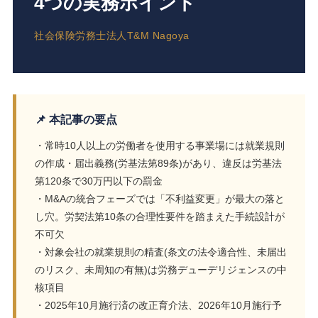
4つの実務ポイント
社会保険労務士法人T&M Nagoya
📌 本記事の要点
・常時10人以上の労働者を使用する事業場には就業規則
の作成・届出義務(労基法第89条)があり、違反は労基法
第120条で30万円以下の罰金
・M&Aの統合フェーズでは「不利益変更」が最大の落と
し穴。労契法第10条の合理性要件を踏まえた手続設計が
不可欠
・対象会社の就業規則の精査(条文の法令適合性、未届出
のリスク、未周知の有無)は労務デューデリジェンスの中
核項目
・2025年10月施行済の改正育介法、2026年10月施行予