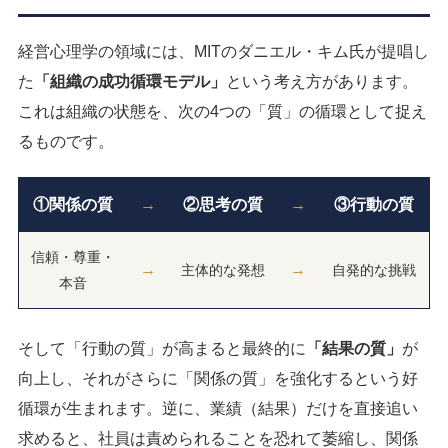
経営心理学の領域には、MITのダニエル・キム氏が提唱し
た
「組織の成功循環モデル」
という考え方があります。
これは組織の状態を、次の4つの「質」の循環として捉え
るものです。
①関係の質
→
②思考の質
→
③行動の質
信頼・尊重・
→
→
主体的な発想
自発的な挑戦
本音
そして「行動の質」が高まると最終的に
「結果の質」
が
向上し、それがさらに「関係の質」を強化するという好
循環が生まれます。逆に、業績（結果）だけを直接追い
求めると、社員は責められることを恐れて萎縮し、関係