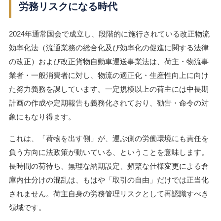
労務リスクになる時代
2024年通常国会で成立し、段階的に施行されている改正物流
効率化法（流通業務の総合化及び効率化の促進に関する法律
の改正）および改正貨物自動車運送事業法は、荷主・物流事
業者・一般消費者に対し、物流の適正化・生産性向上に向け
た努力義務を課しています。一定規模以上の荷主には中長期
計画の作成や定期報告も義務化されており、勧告・命令の対
象にもなり得ます。
これは、「荷物を出す側」が、運ぶ側の労働環境にも責任を
負う方向に法政策が動いている、ということを意味します。
長時間の荷待ち、無理な納期設定、頻繁な仕様変更による倉
庫内仕分けの混乱は、もはや「取引の自由」だけでは正当化
されません。荷主自身の労務管理リスクとして再認識すべき
領域です。