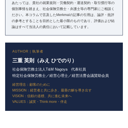
あたっては、貴社の就業規則・労働契約・運送契約・取引慣行等の
個別事情を踏まえ、社会保険労務士・弁護士等の専門家にご相談く
ださい。本コラムで言及したMerkmalの記事の引用は、論評・批評
の参考とすることを目的とした最小限のものであり、評価および結
論はすべて当法人の責任において記載しています。
AUTHOR｜執筆者
三重 英則（みえ ひでのり）
社会保険労務士法人T&M Nagoya 代表社員
特定社会保険労務士／経営心理士／経営法曹会議賛助会員
経営理念：顧客のために
MISSION：経営者と共に歩き、最善の解を導き出す
VISION：信頼の道標、共に進む未来へ
VALUES：誠実・Think more・伴走