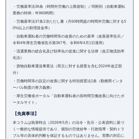
・労働基準法36条（時間外労働の上限規制）／同附則（自動車運転
業務の特例：年960時間）
・労働基準法37条1項ただし書（月60時間超の時間外労働に対する5
0%以上の割増賃金率）
・自動車運転者の労働時間等の改善のための基準（改善基準告示／
令和4年厚生労働省告示第367号、令和6年4月1日適用）
・流通業務の総合化及び効率化の促進に関する法律（改正物流効率
化法）
・貨物自動車運送事業法（荷主に対する措置を含む2024年改正部
分）
・労働時間等の設定の改善に関する特別措置法2条（勤務間インタ
ーバル制度の努力義務）
・厚生労働省ポータル「自動車運転者の長時間労働改善に向けたポ
ータルサイト」
【免責事項】
本コラムは執筆時点（2026年5月）の法令・告示・公表資料に基づ
く一般的な情報提供であり、個別の労使紛争・行政指導・契約トラ
ブル等の具体的判断を保証するものではありません。実際の対応に