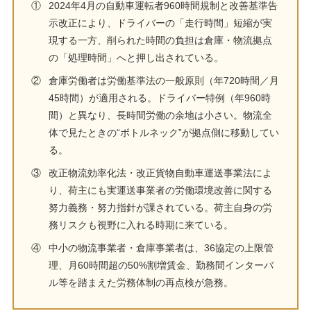
①
2024年4月の自動車運転者960時間規制と改善基準告
示改正により、ドライバーの「走行時間」短縮が実
現する一方、削られた時間の負担は倉庫・物流拠点
の「処理時間」へと押し出されている。
②
倉庫労働者は労働基準法の一般原則（年720時間／月
45時間）が適用される。ドライバー特例（年960時
間）と異なり、長時間労働の余地は小さい。物流全
体で見たときの“ボトルネック”が拠点側に移動してい
る。
③
改正物流効率化法・改正貨物自動車運送事業法によ
り、荷主にも実運送事業者の労働環境改善に関する
努力義務・努力指針が課されている。荷主自身の労
務リスクも視野に入れる時期に来ている。
④
中小の物流事業者・倉庫事業者は、36協定の上限管
理、月60時間超の50%割増賃金、勤務間インターバ
ル等を踏まえた労務体制の再点検が急務。