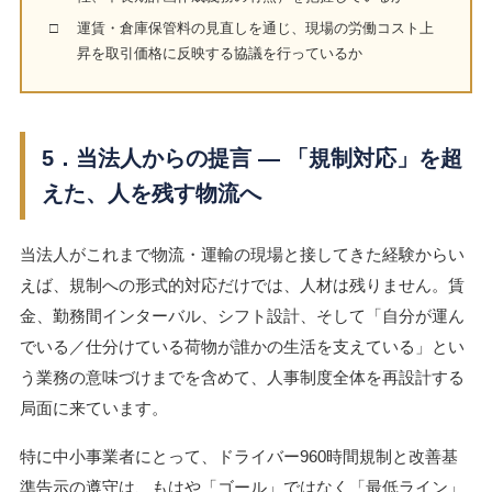
□
運賃・倉庫保管料の見直しを通じ、現場の労働コスト上
昇を取引価格に反映する協議を行っているか
5．当法人からの提言 ― 「規制対応」を超
えた、人を残す物流へ
当法人がこれまで物流・運輸の現場と接してきた経験からい
えば、規制への形式的対応だけでは、人材は残りません。賃
金、勤務間インターバル、シフト設計、そして「自分が運ん
でいる／仕分けている荷物が誰かの生活を支えている」とい
う業務の意味づけまでを含めて、人事制度全体を再設計する
局面に来ています。
特に中小事業者にとって、ドライバー960時間規制と改善基
準告示の遵守は、もはや「ゴール」ではなく「最低ライン」