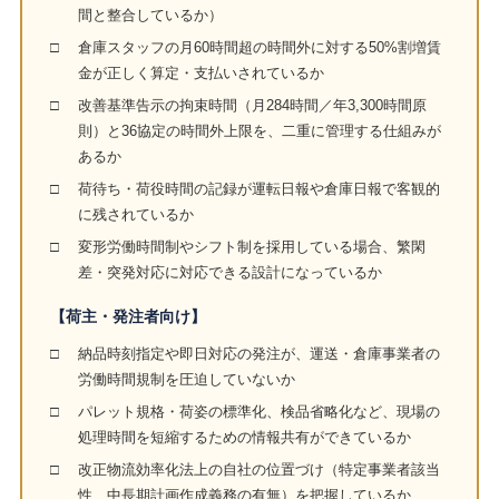
間と整合しているか）
□
倉庫スタッフの月60時間超の時間外に対する50%割増賃
金が正しく算定・支払いされているか
□
改善基準告示の拘束時間（月284時間／年3,300時間原
則）と36協定の時間外上限を、二重に管理する仕組みが
あるか
□
荷待ち・荷役時間の記録が運転日報や倉庫日報で客観的
に残されているか
□
変形労働時間制やシフト制を採用している場合、繁閑
差・突発対応に対応できる設計になっているか
【荷主・発注者向け】
□
納品時刻指定や即日対応の発注が、運送・倉庫事業者の
労働時間規制を圧迫していないか
□
パレット規格・荷姿の標準化、検品省略化など、現場の
処理時間を短縮するための情報共有ができているか
□
改正物流効率化法上の自社の位置づけ（特定事業者該当
性、中長期計画作成義務の有無）を把握しているか