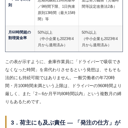
息期間継続11時間基本
度は努力義務（労働時
則
／9時間下限、1日拘束
間等設定改善法2条）
原則13時間（最大15時
間）等
月60時間超の
50%以上
50%以上
割増賃金率
（中小企業も2023年4
（中小企業も2023年4
月から適用済み）
月から適用済み）
この表が示すように、倉庫作業員に「ドライバーで吸収でき
なくなった時間」を肩代わりさせるという発想は、そもそも
法的にも持続可能ではありません。一般労働者の年720時
間・月100時間未満という上限は、ドライバーの960時間より
厳しく、また「2～6か月平均80時間以内」という複数月の縛
りもあるためです。
3．荷主にも及ぶ責任 ― 「発注の仕方」が