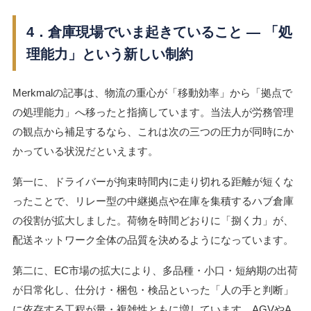
4．倉庫現場でいま起きていること ― 「処
理能力」という新しい制約
Merkmalの記事は、物流の重心が「移動効率」から「拠点で
の処理能力」へ移ったと指摘しています。当法人が労務管理
の観点から補足するなら、これは次の三つの圧力が同時にか
かっている状況だといえます。
第一に、ドライバーが拘束時間内に走り切れる距離が短くな
ったことで、リレー型の中継拠点や在庫を集積するハブ倉庫
の役割が拡大しました。荷物を時間どおりに「捌く力」が、
配送ネットワーク全体の品質を決めるようになっています。
第二に、EC市場の拡大により、多品種・小口・短納期の出荷
が日常化し、仕分け・梱包・検品といった「人の手と判断」
に依存する工程が量・複雑性ともに増しています。AGVやA