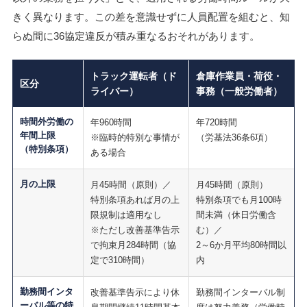
きく異なります。この差を意識せずに人員配置を組むと、知
らぬ間に36協定違反が積み重なるおそれがあります。
トラック運転者（ド
倉庫作業員・荷役・
区分
ライバー）
事務（一般労働者）
時間外労働の
年960時間
年720時間
年間上限
※臨時的特別な事情が
（労基法36条6項）
（特別条項）
ある場合
月の上限
月45時間（原則）／
月45時間（原則）
特別条項あれば月の上
特別条項でも月100時
限規制は適用なし
間未満（休日労働含
※ただし改善基準告示
む）／
で拘束月284時間（協
2～6か月平均80時間以
定で310時間）
内
勤務間インタ
改善基準告示により休
勤務間インターバル制
ーバル等の特