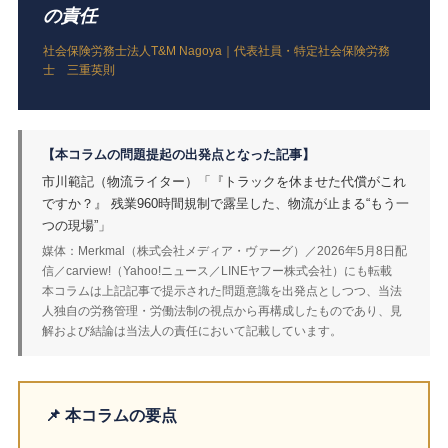
の責任
社会保険労務士法人T&M Nagoya｜代表社員・特定社会保険労務
士 三重英則
【本コラムの問題提起の出発点となった記事】
市川範記（物流ライター）「『トラックを休ませた代償がこれ
ですか？』 残業960時間規制で露呈した、物流が止まる“もう一
つの現場”」
媒体：Merkmal（株式会社メディア・ヴァーグ）／2026年5月8日配
信／carview!（Yahoo!ニュース／LINEヤフー株式会社）にも転載
本コラムは上記記事で提示された問題意識を出発点としつつ、当法
人独自の労務管理・労働法制の視点から再構成したものであり、見
解および結論は当法人の責任において記載しています。
📌 本コラムの要点