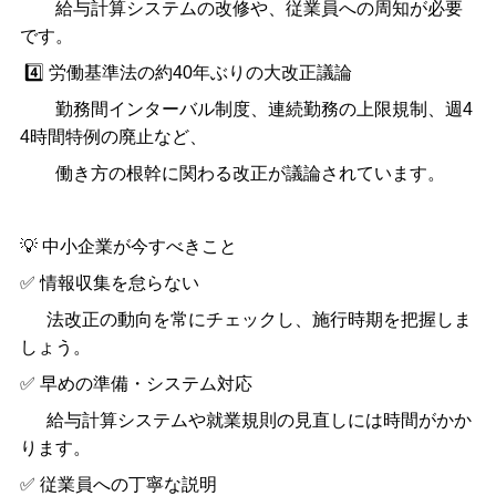
給与計算システムの改修や、従業員への周知が必要
です。
4️⃣
労働基準法の約
40
年ぶりの大改正議論
勤務間インターバル制度、連続勤務の上限規制、週
4
4
時間特例の廃止など、
働き方の根幹に関わる改正が議論されています。
💡
中小企業が今すべきこと
✅
情報収集を怠らない
法改正の動向を常にチェックし、施行時期を把握しま
しょう。
✅
早めの準備・システム対応
給与計算システムや就業規則の見直しには時間がかか
ります。
✅
従業員への丁寧な説明