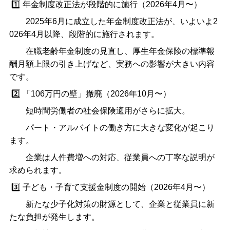
1️⃣
年金制度改正法が段階的に施行（
2026
年
4
月〜）
2025
年
6
月に成立した年金制度改正法が、いよいよ
2
026
年
4
月以降、段階的に施行されます。
在職老齢年金制度の見直し、厚生年金保険の標準報
酬月額上限の引き上げなど、実務への影響が大きい内容
です。
2️⃣
「
106
万円の壁」撤廃（
2026
年
10
月〜）
短時間労働者の社会保険適用がさらに拡大。
パート・アルバイトの働き方に大きな変化が起こり
ます。
企業は人件費増への対応、従業員への丁寧な説明が
求められます。
3️⃣
子ども・子育て支援金制度の開始（
2026
年
4
月〜）
新たな少子化対策の財源として、企業と従業員に新
たな負担が発生します。