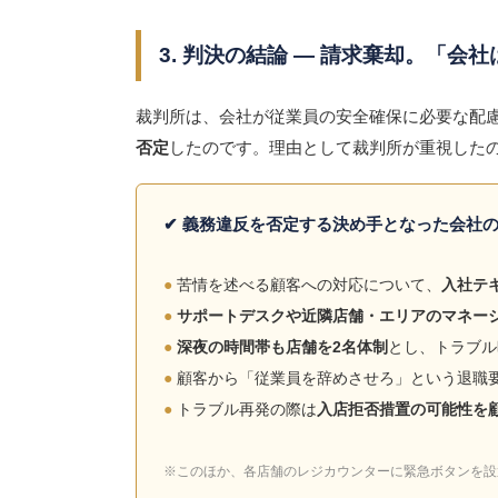
3. 判決の結論 ― 請求棄却。「
裁判所は、会社が従業員の安全確保に必要な配
否定
したのです。理由として裁判所が重視した
✔ 義務違反を否定する決め手となった会社
●
苦情を述べる顧客への対応について、
入社テ
●
サポートデスクや近隣店舗・エリアのマネー
●
深夜の時間帯も店舗を2名体制
とし、トラブル
●
顧客から「従業員を辞めさせろ」という退職
●
トラブル再発の際は
入店拒否措置の可能性を
※このほか、各店舗のレジカウンターに緊急ボタンを設