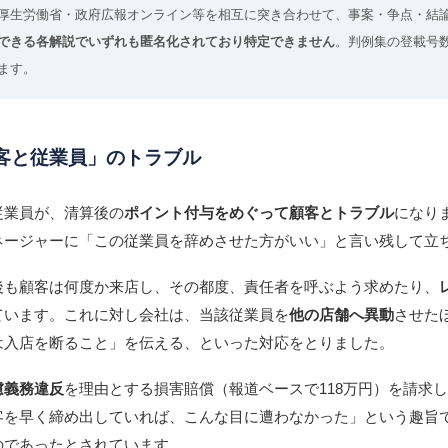
厚生労働省・政府広報オンライン等を相互に突き合わせて、事案・争点・結
できる各解説でいずれも匿名化されており特定できません
。判例集の登載号
ます。
「客と従業員」のトラブル
従業員が、清算後の
ポイント付与をめぐって顧客とトラブル
になり
ネージャーに「この従業員を辞めさせた方がいい」と言い残して立
後も顧客は何度か来店し、その都度、責任者を呼ぶよう求めたり、
ています。これに対し会社は、当該従業員を
他の店舗へ異動
させた
は入店を断ること」を伝える、といった対応をとりました。
慮義務違反
を理由とする損害賠償（報道ベースで118万円）を請求
客を早く締め出していれば、こんな目に遭わなかった」という趣旨
のであったとされています。