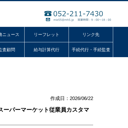
務ニュース
リーフレット
リンク先
監査顧問
給与計算代行
手続代行・手続監査
作成日：2026/06/22
スーパーマーケット従業員カスタマ