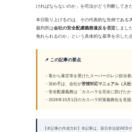
ければならないのか」を司法がどう判断してき
本日取り上げるのは、その代表的な先例である
裁判所は
会社の安全配慮義務違反を否定
しまし
免れられるのか」という具体的な基準を示した
📌 この記事の要点
・客から暴言等を受けたスーパーのレジ担当者
・決め手は、会社が
苦情対応マニュアル（入社
・安全配慮義務は「カスハラを完全に防げたか
・2026年10月1日のカスハラ対策義務化を
【本記事の作成方針】本記事は、新日本法規WEB