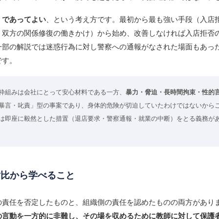
」であってよい
、という考え方です。最初から最も強い手段（入店
・双方の関係修復の働きかけ）から始め、改善しなければ入店拒否
一部の解説では迷惑行為に対し警察への通報がなされた場面もあっ
です。
枠組みは会社にとって安心材料である一方、
暴力・脅迫・長時間拘束・性的
暴言・叱責」型の事案であり、身体的危険が切迫していたわけではないから
は即座に毅然とした措置（退店要求・警察通報・就業の中断）をとる義務が
対比から学べること
の責任を否定したものと、組織側の責任を認めたものの両方があり
の言動を一方的に非難し、その場を収めるために教師に対して保護