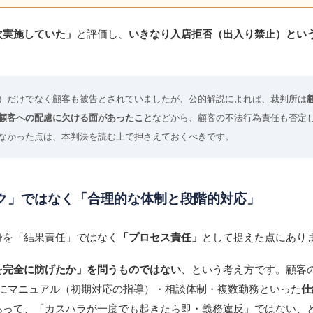
次実施していた」
と評価し、
いきなり入店拒否（出入り禁止）とい
）だけでなく顧客も被告とされていましたが、公的解説によれば、裁判所は
顧客への配慮に欠ける面があったこと
などから、顧客の不法行為責任も否定
なかった点は、本判決を読む上で押さえておくべきです。
リスク」ではなく「合理的な体制と段階的対応」
身を「結果責任」ではなく
「プロセス責任」
として捉えた点にあり
を完全に防げたか」を問うものではない
、という考え方です。顧客
事前にマニュアル（初期対応の指導）・相談体制・複数勤務といった
仕
あって、「カスハラが一度でも起きたら即・義務違反」ではない、