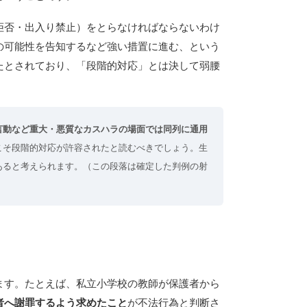
拒否・出入り禁止）をとらなければならないわけ
の可能性を告知するなど強い措置に進む、という
たとされており、「段階的対応」とは決して弱腰
言動など重大・悪質なカスハラの場面では同列に通用
こそ段階的対応が許容されたと読むべきでしょう。生
あると考えられます。（この段落は確定した判例の射
ます。たとえば、私立小学校の教師が保護者から
者へ謝罪するよう求めたこと
が不法行為と判断さ