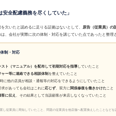
会社は安全配慮義務を尽くしていた」
慮を欠いたと認めるに足りる証拠はないとして、
原告（従業員）の
のは、会社が実際に次の体制・対応を講じていた点であったと整理
の体制・対応
キスト（マニュアル）を配布して初期対応を指導
していたこと
ジャー等に連絡できる相談体制
を整えていたこと
時に他の店員が相談・通報等の対応をできるようにしていたこと
要求があっても会社はこれに
応じず
、双方に
関係修復を働きかけた
こと
顧客に伝え
、その結果として当該顧客が来店しなくなっていたこと
置し従業員に周知していたこと、問題の従業員を他店舗へ配置換えしたことなどを