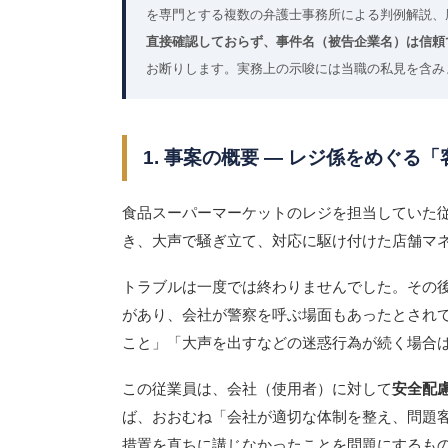
を専門とする複数の弁護士事務所による判例解説、
直接確認しておらず、事件名（被告企業名）は信頼
お断りします。実務上の示唆には当職の私見を含み
1. 事案の概要 ― レジ係をめぐる
食品スーパーマーケットのレジを担当していた
き、大声で騒ぎ立て、対応に駆け付けた店舗マ
トラブルは一度では終わりませんでした。その
があり、会社が警察を呼ぶ場面もあったとされ
こと」「大声を出すなどの迷惑行為が続く場合
この従業員は、会社（使用者）に対して
安全配
ば、おおむね「会社が適切な体制を整え、問題
措置を直ちに講じなかったことを問題にするも