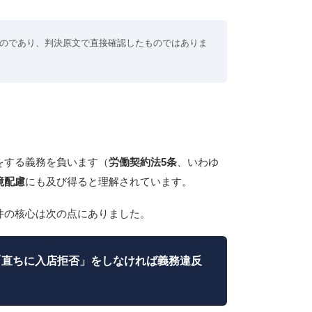
ものであり、判決原文で直接確認したものではありま
をする義務を負います（
労働契約法5条
、いわゆ
境配慮
にも及び得ると理解されています。
件の核心は次の点にありました。
「直ちに入店拒否」をしなければ義務違反