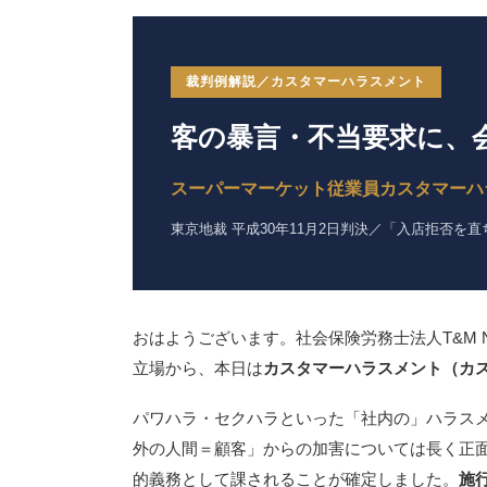
裁判例解説／カスタマーハラスメント
客の暴言・不当要求に、
スーパーマーケット従業員カスタマーハ
東京地裁 平成30年11月2日判決／「入店拒否を
おはようございます。社会保険労務士法人T&M
立場から、本日は
カスタマーハラスメント（カ
パワハラ・セクハラといった「社内の」ハラスメ
外の人間＝顧客」からの加害については長く正面
的義務として課されることが確定しました。
施行