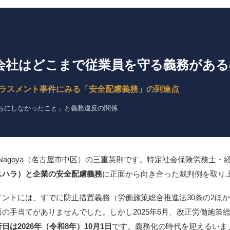
会社はどこまで従業員を守る義務がある
ラスメント事件にみる「安全配慮義務」の到達点
直ちにしなかったこと」と義務違反の関係
 Nagoya（名古屋市中区）の三重英則です。特定社会保険労務士
スハラ）と企業の安全配慮義務
に正面から向き合った裁判例を取り
ントには、すでに防止措置義務（労働施策総合推進法30条の2ほ
の手当てがありませんでした。しかし2025年6月、改正労働施策
日は2026年（令和8年）10月1日
です。義務化の時代を迎えるいま