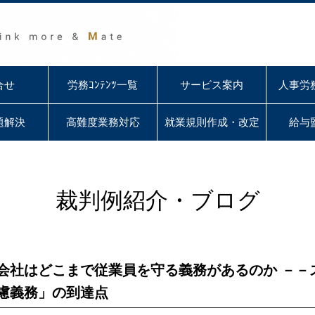
合せ
労務ｺﾝﾃﾝﾂ一覧
サービス案内
人事労
題解決
高難度業務対応
就業規則作成・改定
給与
裁判例紹介・ブログ
会社はどこまで従業員を守る義務があるのか －－
慮義務」の到達点