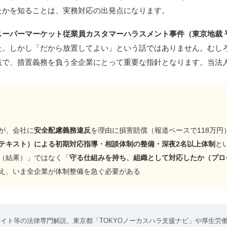
たかを知ることは、実務対応の出発点になります。
スーパーマーケット従業員カスタマーハラスメント事件（東京地裁 平
た。しかし「だから放置してよい」という話ではありません。むし
点で、措置義務を負う全企業にとって重要な指針となります。当法
が、会社に
安全配慮義務違反
を理由に損害賠償（報道ベースで118万円
テキスト）による初期対応指導・相談体制の整備・深夜2名以上体制
と
（結果）」ではなく「
守る仕組みを持ち、組織として対応したか（プロ
見据え、いま全企業が体制整備を急ぐ必要がある
サイト等の法律専門解説、東京都「TOKYOノーカスハラ支援ナビ」や厚生労