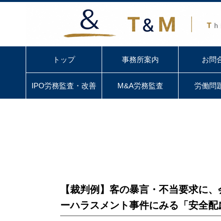
トップ
事務所案内
お問
IPO労務監査・改善
M&A労務監査
労働問
【裁判例】客の暴言・不当要求に、
ーハラスメント事件にみる「安全配