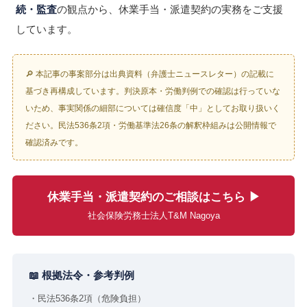
続・監査
の観点から、休業手当・派遣契約の実務をご支援
しています。
🔎 本記事の事案部分は出典資料（弁護士ニュースレター）の記載に
基づき再構成しています。判決原本・労働判例での確認は行っていな
いため、事実関係の細部については確信度「中」としてお取り扱いく
ださい。民法536条2項・労働基準法26条の解釈枠組みは公開情報で
確認済みです。
休業手当・派遣契約のご相談はこちら ▶
社会保険労務士法人T&M Nagoya
📖 根拠法令・参考判例
・民法536条2項（危険負担）