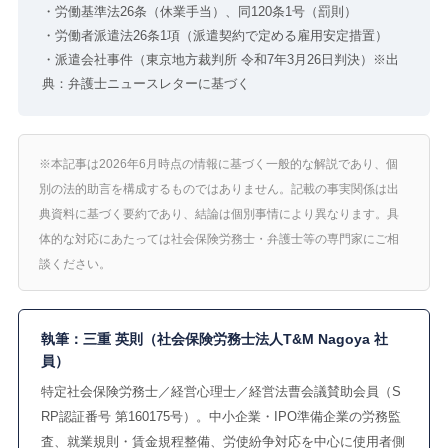
・労働基準法26条（休業手当）、同120条1号（罰則）
・労働者派遣法26条1項（派遣契約で定める雇用安定措置）
・派遣会社事件（東京地方裁判所 令和7年3月26日判決）※出
典：弁護士ニュースレターに基づく
※本記事は2026年6月時点の情報に基づく一般的な解説であり、個
別の法的助言を構成するものではありません。記載の事実関係は出
典資料に基づく要約であり、結論は個別事情により異なります。具
体的な対応にあたっては社会保険労務士・弁護士等の専門家にご相
談ください。
執筆：三重 英則（社会保険労務士法人T&M Nagoya 社
員）
特定社会保険労務士／経営心理士／経営法曹会議賛助会員（S
RP認証番号 第160175号）。中小企業・IPO準備企業の労務監
査、就業規則・賃金規程整備、労使紛争対応を中心に使用者側