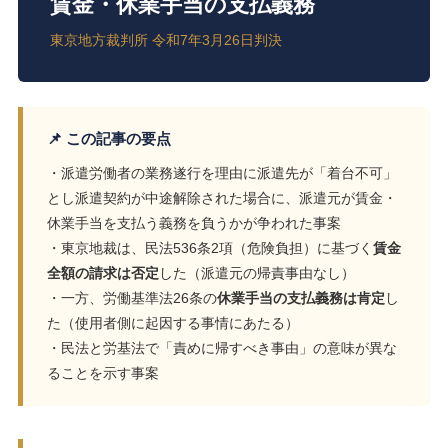
賃金・休業手当の支払義務
東京地方裁判所 令和7年3月26日判決
📌 この記事の要点
・派遣労働者の業務遂行を理由に派遣先が「着台不可」
とし派遣契約が中途解除された場合に、派遣元が賃金・
休業手当を支払う義務を負うかが争われた事案
・東京地裁は、民法536条2項（危険負担）に基づく
賃金
全額の請求は否定
した（派遣元の帰責事由なし）
・一方、労働基準法26条の
休業手当の支払義務は肯定
し
た（使用者側に起因する事情にあたる）
・民法と労基法で「責めに帰すべき事由」の意味が異な
ることを示す事案