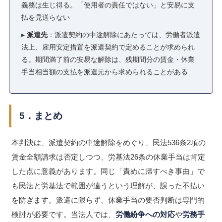
義務は生じ得る。「使用者の責任ではない」と安易に支
払を見送らない
▸
派遣先
：派遣契約の中途解除にあたっては、労働者派遣
法上、雇用安定措置を派遣契約で定めることが求められ
る。期間満了前の安易な解除は、残期間分の賃金・休業
手当相当額の支払を派遣元から求められることがある
5．まとめ
本判決は、派遣契約の中途解除をめぐり、民法536条2項の
賃金全額請求は否定しつつ、労基法26条の休業手当は肯定
した点に意義があります。同じ「責めに帰すべき事由」で
も民法と労基法で範囲が違うという理解が、誤った不払い
を防ぎます。派遣に限らず、休業手当の要否判断は専門的
検討が必要です。当法人では、
労働紛争への対応
や
労務手