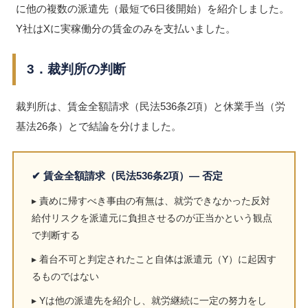
に他の複数の派遣先（最短で6日後開始）を紹介しました。
Y社はXに実稼働分の賃金のみを支払いました。
3．裁判所の判断
裁判所は、賃金全額請求（民法536条2項）と休業手当（労
基法26条）とで結論を分けました。
✔ 賃金全額請求（民法536条2項）― 否定
▸ 責めに帰すべき事由の有無は、就労できなかった反対
給付リスクを派遣元に負担させるのが正当かという観点
で判断する
▸ 着台不可と判定されたこと自体は派遣元（Y）に起因す
るものではない
▸ Yは他の派遣先を紹介し、就労継続に一定の努力をし