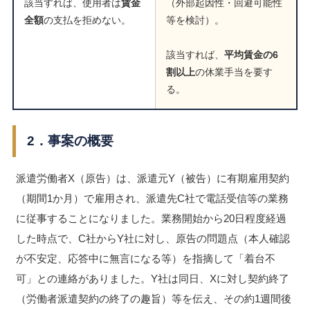
該当すれば、使用者は
賃金
（外部起因性・回避可能性
全額
の支払を拒めない。
等を検討）。
該当すれば、
平均賃金の6
割以上
の休業手当を要す
る。
2．事案の概要
派遣労働者X（原告）は、派遣元Y（被告）に有期雇用契約
（期間1か月）で雇用され、派遣先C社で電話受信等の業務
に従事することになりました。業務開始から20日程度経過
した時点で、C社からY社に対し、原告の問題点（本人確認
が不安定、応答中に無言になる等）を指摘して「着台不
可」との連絡がありました。Y社は同日、Xに対し契約終了
（労働者派遣契約の終了の趣旨）等を伝え、その約1週間後