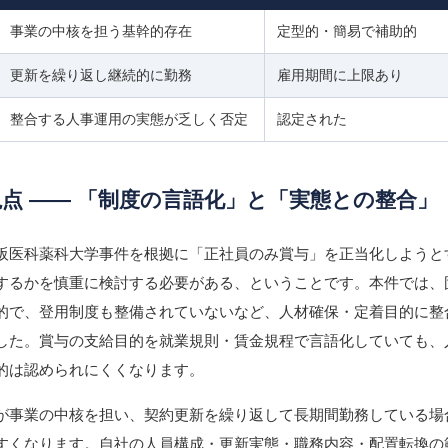
事業の中核を担う基幹的存在
定型的・簡易で補助的
更新を繰り返し継続的に勤務
雇用期間に上限あり
整合する人事運用の実態が乏しく否定
認定された
視点 ―― 「制度の言語化」と「実態との整合」
阪医科薬科大学事件を根拠に「正社員のみ賞与」を正当化しようと
するかを慎重に検討する必要がある、ということです。本件では、
的で、登用制度も整備されていないなど、人材確保・定着目的に整
した。賞与の支給目的を就業規則・賃金規程で言語化していても、
的は認められにくくなります。
が事業の中核を担い、契約更新を繰り返して長期間勤務している場
すくなります。自社の人員構成・更新実態・職務内容・配置転換の