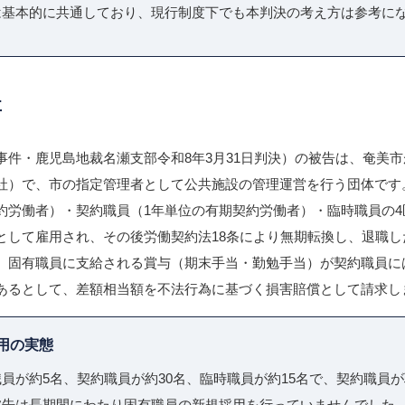
は基本的に共通しており、現行制度下でも本判決の考え方は参考に
要
事件・鹿児島地裁名瀬支部令和8年3月31日判決）の被告は、奄美
社）で、市の指定管理者として公共施設の管理運営を行う団体です
約労働者）・契約職員（1年単位の有期契約労働者）・臨時職員の4
として雇用され、その後労働契約法18条により無期転換し、退職し
、固有職員に支給される賞与（期末手当・勤勉手当）が契約職員に
あるとして、差額相当額を不法行為に基づく損害賠償として請求し
用の実態
員が約5名、契約職員が約30名、臨時職員が約15名で、契約職員が
被告は長期間にわたり固有職員の新規採用を行っていませんでした