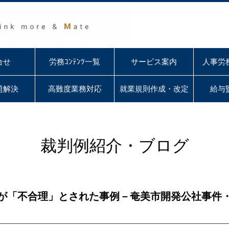
合せ
労務ｺﾝﾃﾝﾂ一覧
サービス案内
人事労
題解決
高難度業務対応
就業規則作成・改定
給与
裁判例紹介・ブログ
が「不合理」とされた事例－奄美市開発公社事件・