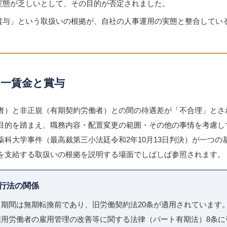
実態が乏しいとして、その目的が否定されました。
賞与」という取扱いの根拠が、自社の人事運用の実態と整合してい
同一賃金と賞与
者）と非正規（有期契約労働者）との間の待遇差が「不合理」とさ
目的を踏まえ、職務内容・配置変更の範囲・その他の事情を考慮し
薬科大学事件（最高裁第三小法廷令和2年10月13日判決）が一つの
を支給する取扱いの根拠を説明する場面でしばしば参照されます。
現行法の関係
期間は無期転換前であり、旧労働契約法20条が適用されています
雇用労働者の雇用管理の改善等に関する法律（パート有期法）8条に