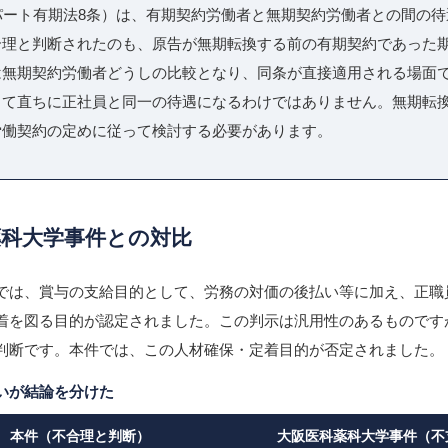
パート有期法8条）は、有期契約労働者と無期契約労働者との間の
合理と判断されたのも、原告が無期転換する前の有期契約であった
は無期契約労働者どうしの比較となり、同条が直接適用される場面
って直ちに正社員と同一の待遇になるわけではありません。無期転
労働契約の定めに従って検討する必要があります。
薬科大学事件との対比
では、賞与の支給目的として、労務の対価の後払い等に加え、正職
着を図る目的が認定されました。この判示は汎用性のあるものです
判断です。本件では、この人材確保・定着目的が否定されました。
いが結論を分けた
本件（不合理と判断）
大阪医科薬科大学事件（不