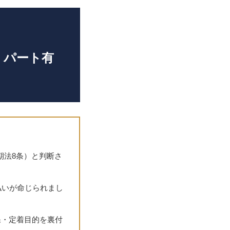
｜パート有
期法8条）と判断さ
払いが命じられまし
保・定着目的を裏付