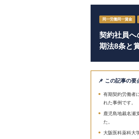
同一労働同一賃金
契約社員へ
期法8条と
📌 この記事の要
●
有期契約労働者
れた事例です。
●
鹿児島地裁名瀬支
た。
●
大阪医科薬科大学