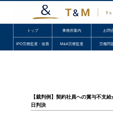
トップ
事務所案内
お問
IPO労務監査・改善
M&A労務監査
労働問
【裁判例】契約社員への賞与不支給
日判決