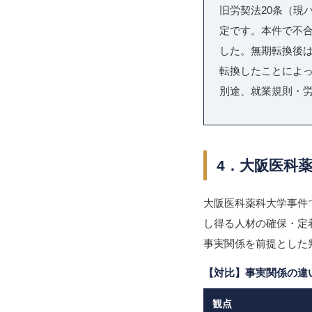
旧労契法20条（現
定です。本件で不
した。無期転換後
転換したことによ
別途、就業規則・
4．大阪医科
大阪医科薬科大学事件
し得る人材の確保・定
事実関係を前提とした
【対比】事実関係の違
観点