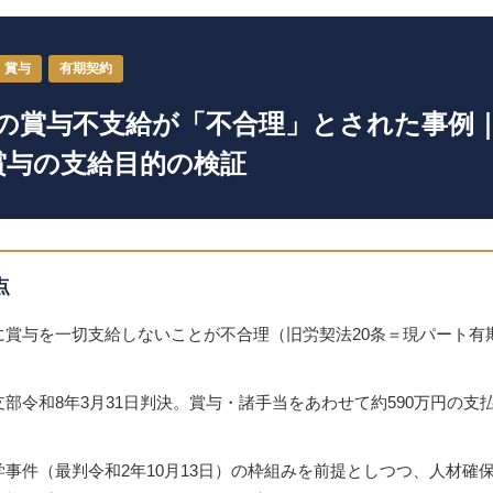
賞与
有期契約
の賞与不支給が「不合理」とされた事例
賞与の支給目的の検証
点
に賞与を一切支給しないことが不合理（旧労契法20条＝現パート有
部令和8年3月31日判決。賞与・諸手当をあわせて約590万円の支
事件（最判令和2年10月13日）の枠組みを前提としつつ、人材確