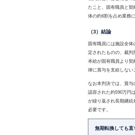
たこと、固有職員と契
体の約6割を占め業務
（3）結論
固有職員には施設全体
定されたものの、裁判
本給が固有職員より契
律に賞与を支給しない
なお本判決では、賞与
認容された約590万
が繰り返され長期継続
必要です。
無期転換しても直