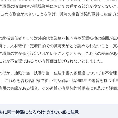
約職員の職務内容が現場業務において共通する部分が少なくないこ
に占める割合が大きいことを挙げ、賞与の趣旨は契約職員にも当て
の統括責任者として対外的代表業務を担う点や配置転換の範囲が広
所は、人材確保・定着目的での賞与支給とは認められないこと、賞
約職員の方が低く設定されていることなどから、これらの差異があ
ことが不合理であるという評価は妨げられないとしました。
のほか、通勤手当・扶養手当・住居手当の各相違についても不合理
円は、これらを含む合計額です。生活保障・福利厚生の趣旨を持つ手
雇用の実態がある場合、その趣旨が有期契約労働者にも及ぶと評価
ちに同一待遇になるわけではない点に注意