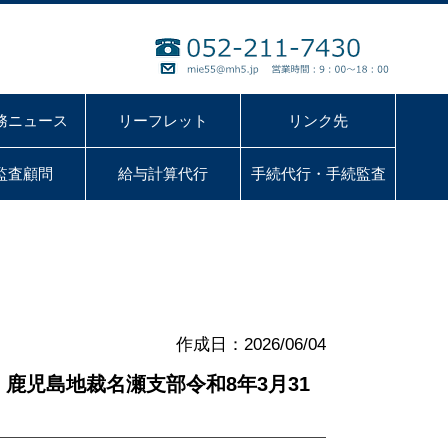
務ニュース
リーフレット
リンク先
監査顧問
給与計算代行
手続代行・手続監査
作成日：2026/06/04
鹿児島地裁名瀬支部令和8年3月31