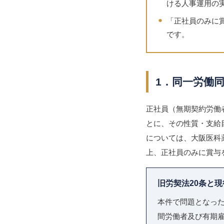
ける人事運用の
●
「正社員のみに
です。
1．同一労働
正社員（無期契約労働
とに、その性質・支給
については、大阪医科
上、正社員のみに賞与
旧労契法20条と
本件で問題となった
間労働者及び有期