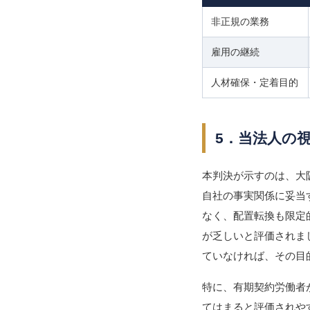
非正規の業務
雇用の継続
人材確保・定着目的
5．当法人の
本判決が示すのは、大
自社の事実関係に妥当
なく、配置転換も限定
が乏しいと評価されま
ていなければ、その目
特に、有期契約労働者
てはまると評価されや