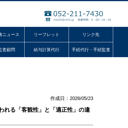
務ニュース
リーフレット
リンク先
監査顧問
給与計算代行
手続代行・手続監査
作成日：2026/05/23
問われる「客観性」と「適正性」の違