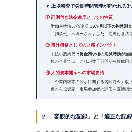
▼ 上場審査で労働時間管理が問われる3
① 罰則付き法令違反としての性質
労働基準法37条違反は
6か月以下の拘禁刑ま
「拘禁刑」へ統一されました。罰則付き法
② 簿外債務としての財務インパクト
未払い残業代は
賃金請求権の消滅時効が当面
模の企業では、これが数千万円から数億円
③ 人的資本開示への市場要請
「企業内容等の開示に関する内閣府令」改
点から投資家・市場参加者の評価を直接損
2. 「客観的な記録」と「適正な記