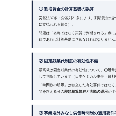
① 割増賃金の計算基礎の誤算
労基法37条・労基則21条により、割増賃金の
に支払われる賃金）。
問題は「名称ではなく実質で判断される」点に
価であれば計算基礎に含めなければなりません
② 固定残業代制度の有効性不備
最高裁は固定残業代の有効性について、
①通常
して判断しています（日本ケミカル事件・最判平成3
「時間数の明示」は独立した有効要件ではなく
間を超える分の
差額精算規程と実際の運用
が伴
③ 事業場外みなし労働時間制の適用要件