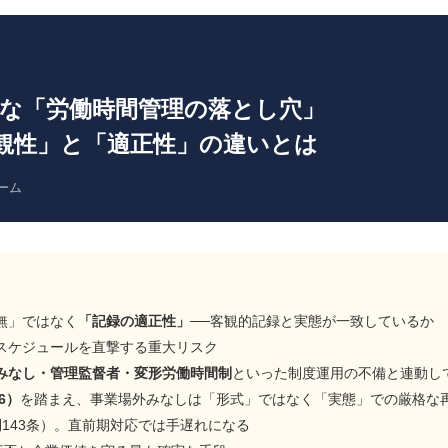
ちな「労働時間管理の落とし穴」
観性」と「適正性」の違いとは
チーム
無」ではなく
「記録の適正性」
──客観的記録と実態が一致しているか
スケジュールを直撃する重大リスク
みなし・管理監督者・変形労働時間制
といった制度運用の不備と連動し
6）
を踏まえ、事業場外みなしは「形式」ではなく「実態」での厳格な
143条）。直前期対応では手遅れになる