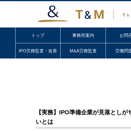
トップ
事務所案内
お問
IPO労務監査・改善
M&A労務監査
労働問
【実務】IPO準備企業が見落としが
いとは