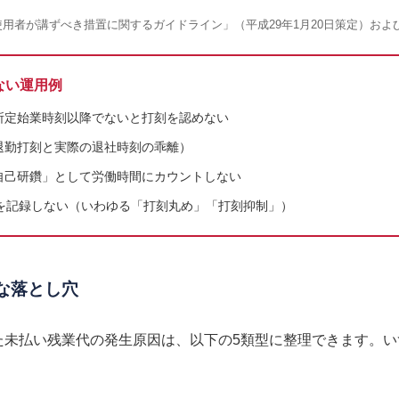
用者が講ずべき措置に関するガイドライン」（平成29年1月20日策定）およ
ない運用例
所定始業時刻以降でないと打刻を認めない
退勤打刻と実際の退社時刻の乖離）
自己研鑽」として労働時間にカウントしない
間を記録しない（いわゆる「打刻丸め」「打刻抑制」）
的な落とし穴
きた未払い残業代の発生原因は、以下の5類型に整理できます。