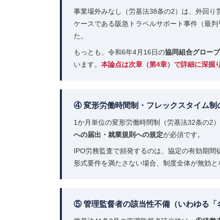
事業場外みなし（労基法38条の2）は、外回
ケースである阪急トラベルサポート事件（最判平
た。
もっとも、令和6年4月16日の
協同組合グローブ
います。
本論点は次章（第4章）で詳細に深掘
④ 変形労働時間制・フレックスタイム制
1か月単位の変形労働時間制（労基法32条の2
への届出・就業規則への規定
が必須です。
IPO労務監査で頻発するのは、協定の有効期
形式要件を満たさない場合、制度全体が無効と
⑤ 管理監督者の該当性不備（いわゆる「