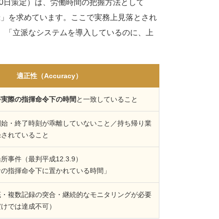
20日策定）は、労働時間の把握方法として
録」を求めています。ここで実務上見落とされ
、「立派なシステムを導入しているのに、上
適正性（Accuracy）
が
実際の指揮命令下の時間
と一致していること
開始・終了時刻が乖離していないこと／持ち帰り業
録されていること
事件（最判平成12.3.9）
者の指揮命令下に置かれている時間」
底・複数記録の突合・継続的なモニタリングが必要
だけでは達成不可）