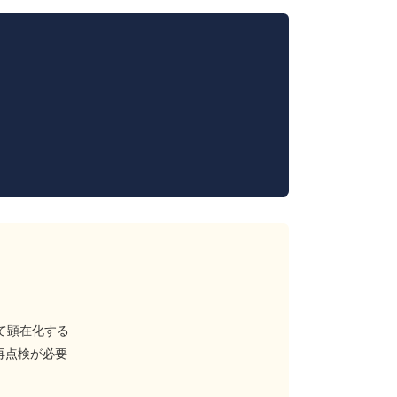
て顕在化する
再点検が必要