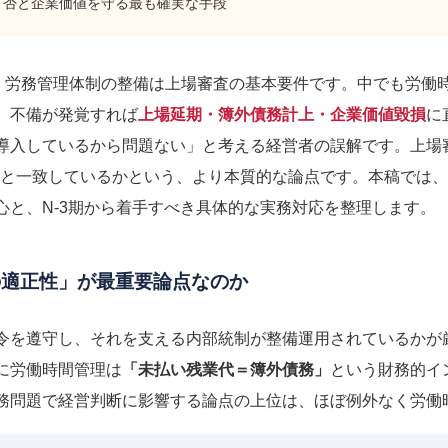
可否と企業価値を守る最も確実な手段
て、労務管理体制の整備は上場審査の基本要件です。中でも労働
、不備が発覚すれば
上場延期・簿外債務計上・企業価値毀損
に
導入しているから問題ない」と考える経営者の誤解です。上場
態と一致しているかという、より本質的な論点です。本稿では、
心と、N-3期から着手すべき具体的な実務対応を整理します。
の適正性」が最重要論点なのか
令を遵守し、それを支える内部統制が整備運用されているかが
に労働時間管理は
「未払い残業代＝簿外債務」
という財務的イ
務問題で経営判断に影響する論点の上位は、ほぼ例外なく労働