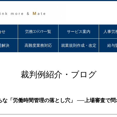
合せ
労務ｺﾝﾃﾝﾂ一覧
サービス案内
人事労
題解決
高難度業務対応
就業規則作成・改定
給与
裁判例紹介・ブログ
ちな「労働時間管理の落とし穴」 ──上場審査で