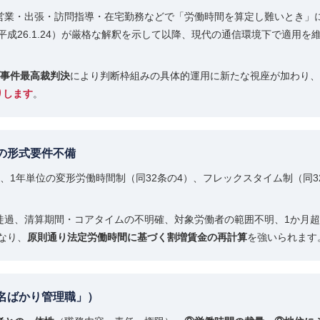
り営業・出張・訪問指導・在宅勤務などで「労働時間を算定し難いとき」
成26.1.24）が厳格な解釈を示して以降、現代の通信環境下で適用
事件最高裁判決
により判断枠組みの具体的運用に新たな視座が加わり、
りします
。
の形式要件不備
）、1年単位の変形労働時間制（同32条の4）、フレックスタイム制（同3
間徒過、清算期間・コアタイムの不明確、対象労働者の範囲不明、1か月
なり、
原則通り法定労働時間に基づく割増賃金の再計算
を強いられます
名ばかり管理職」）