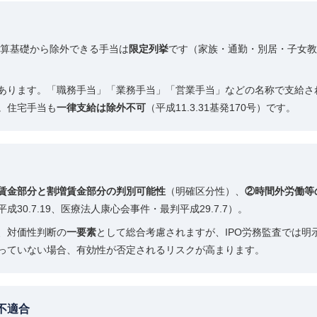
計算基礎から除外できる手当は
限定列挙
です（家族・通勤・別居・子女教
あります。「職務手当」「業務手当」「営業手当」などの名称で支給さ
。住宅手当も
一律支給は除外不可
（平成11.3.31基発170号）です。
賃金部分と割増賃金部分の判別可能性
（明確区分性）、
②時間外労働等
0.7.19、医療法人康心会事件・最判平成29.7.7）。
、対価性判断の
一要素
として総合考慮されますが、IPO労務監査では
っていない場合、有効性が否定されるリスクが高まります。
不適合