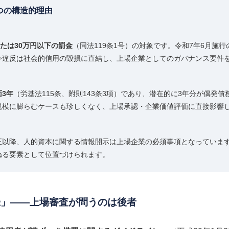
つの構造的理由
たは30万円以下の罰金
（同法119条1号）の対象です。令和7年6月施
令違反は社会的信用の毀損に直結し、上場企業としてのガバナンス要件
3年
（労基法115条、附則143条3項）であり、潜在的に3年分が偶発
規模に膨らむケースも珍しくなく、上場承認・企業価値評価に直接影響
正以降、人的資本に関する情報開示は上場企業の必須事項となっていま
ねる要素として位置づけられます。
録」――上場審査が問うのは後者