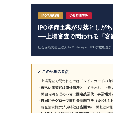
IPO労務監査
労働時間管理
IPO準備企業が見落としが
──上場審査で問われる「客
社会保険労務士法人T&M Nagoya｜IPO労務監査
📌 この記事の要点
・上場審査で問われるのは「タイムカードの有
・
未払い残業代は簿外債務
として扱われ、上場
・労働時間管理の不備は
固定残業代・事業場外
・
協同組合グローブ事件最高裁判決（令和6.4.1
・賃金請求権の消滅時効は
当面3年
（労基法附則