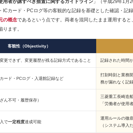
使用者が講ずべき措置に関するガイドライン
」（平成29年1月
・ICカード・PCログ等の客観的な記録を基礎とした確認・記
元の概念
であるという点です。両者を混同したまま運用すると
陥ります。
客観性（Objectivity）
変更できず、変更履歴が残る記録方式であること
記録された時間
打刻時刻と業務
Cカード・PCログ・入退館記録など
務が漏れなく記
三菱重工長崎造船所
ざん不可・履歴保存）
「労働者が使用
運用ルールの徹
入で
一定程度
達成可能
（システム導入