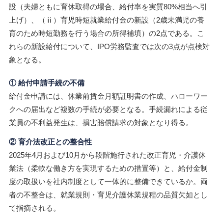
設（夫婦ともに育休取得の場合、給付率を実質80%相当へ引
上げ）、（ⅱ）育児時短就業給付金の新設（2歳未満児の養
育のため時短勤務を行う場合の所得補填）の2点である。こ
れらの新設給付について、IPO労務監査では次の3点が点検対
象となる。
① 給付申請手続の不備
給付金申請には、休業前賃金月額証明書の作成、ハローワー
クへの届出など複数の手続が必要となる。手続漏れによる従
業員の不利益発生は、損害賠償請求の対象となり得る。
② 育介法改正との整合性
2025年4月および10月から段階施行された改正育児・介護休
業法（柔軟な働き方を実現するための措置等）と、給付金制
度の取扱いを社内制度として一体的に整備できているか。両
者の不整合は、就業規則・育児介護休業規程の品質欠如とし
て指摘される。