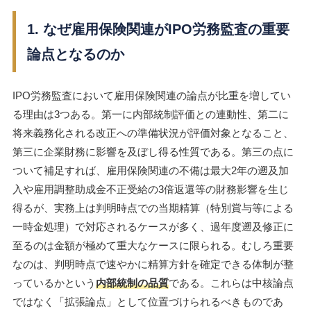
1. なぜ雇用保険関連がIPO労務監査の重要
論点となるのか
IPO労務監査において雇用保険関連の論点が比重を増してい
る理由は3つある。第一に内部統制評価との連動性、第二に
将来義務化される改正への準備状況が評価対象となること、
第三に企業財務に影響を及ぼし得る性質である。第三の点に
ついて補足すれば、雇用保険関連の不備は最大2年の遡及加
入や雇用調整助成金不正受給の3倍返還等の財務影響を生じ
得るが、実務上は判明時点での当期精算（特別賞与等による
一時金処理）で対応されるケースが多く、過年度遡及修正に
至るのは金額が極めて重大なケースに限られる。むしろ重要
なのは、判明時点で速やかに精算方針を確定できる体制が整
っているかという
内部統制の品質
である。これらは中核論点
ではなく「拡張論点」として位置づけられるべきものであ