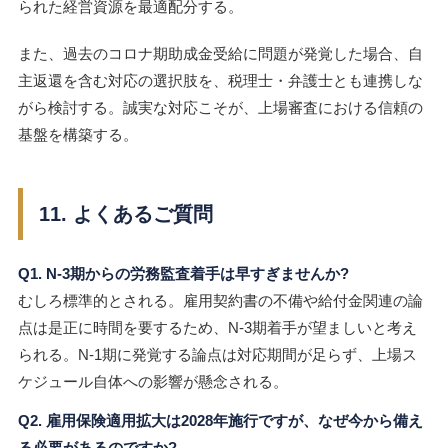
られた経営資源を最適配分する。
また、過去のコロナ期助成金受給に問題が発覚した場合、自
主返還を含む対応の選択肢を、税理士・弁護士とも連携しな
がら検討する。誠実な対応こそが、上場審査における信頼の
基盤を構築する。
11. よくあるご質問
Q1. N-3期からの労務監査着手は早すぎませんか?
むしろ標準的とされる。雇用契約書の不備や給付金関連の論
点は是正に時間を要するため、N-3期着手が望ましいと考え
られる。N-1期に発覚する論点は対応期間が足らず、上場ス
ケジュール自体への影響が懸念される。
Q2. 雇用保険適用拡大は2028年施行ですが、なぜ今から備え
る必要があるのですか?