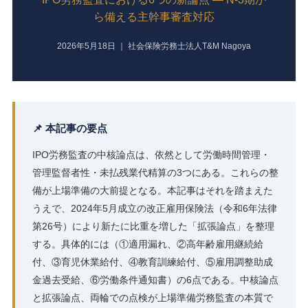
ら備える主幹事審査対応
2026年5月18日 ｜ 社会保険労務士法人T&M Nagoya
📌 本記事の要点
IPO労務監査の中核論点は、依然として労働時間管理・
管理監督者性・未払残業代精算の3つにある。これらの整
備が上場準備の大前提となる。本記事はそれを踏まえた
うえで、2024年5月成立の改正雇用保険法（令和6年法律
第26号）により新たに比重を増した「拡張論点」を整理
する。具体的には（①適用漏れ、②高年齢雇用継続給
付、③育児休業給付、④教育訓練給付、⑤雇用調整助成
金過去受給、⑥労働条件通知書）の6点である。中核論点
と拡張論点、両輪での点検が上場準備労務監査の本質で