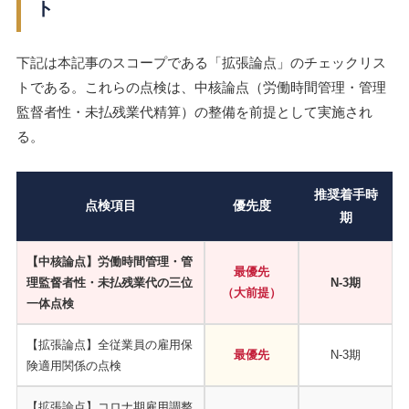
ト
下記は本記事のスコープである「拡張論点」のチェックリス
トである。これらの点検は、中核論点（労働時間管理・管理
監督者性・未払残業代精算）の整備を前提として実施され
る。
推奨着手時
点検項目
優先度
期
【中核論点】労働時間管理・管
最優先
理監督者性・未払残業代の三位
N-3期
（大前提）
一体点検
【拡張論点】全従業員の雇用保
最優先
N-3期
険適用関係の点検
【拡張論点】コロナ期雇用調整