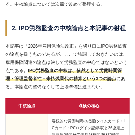
る。中核論点については次節で改めて整理する。
2. IPO労務監査の中核論点と本記事の射程
本記事は「2026年雇用保険法改正」を切り口にIPO労務監査
の論点を扱うものであるが、ここで強調しておきたいのは、
雇用保険関連の論点は決して労務監査の中心ではないという
点である。
IPO労務監査の中核は、依然として労働時間管
理・管理監督者性・未払残業代の精算という3つの論点
にあ
る。本論点の整備なくして上場準備は進まない。
中核論点
点検の核心
客観的な労働時間の把握(タイムカード・I
Cカード・PCログイン記録等)と36協定上
限規制(時間外労働月45時間/年360時間、