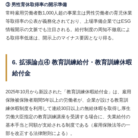
③ 男性育休取得率の開示準備
常時雇用労働者数1,000人超の事業主は男性労働者の育児休業
等取得率の公表が義務化されており、上場準備企業ではESG
情報開示の文脈でも注目される。給付制度の周知不徹底によ
る取得率低迷は、開示上のマイナス要因となり得る。
6. 拡張論点④ 教育訓練給付・教育訓練休暇
給付金
2025年10月から新設された「教育訓練休暇給付金」は、雇用
保険被保険者期間5年以上の労働者が、企業が設ける教育訓
練休暇制度を利用して連続30日以上の無給休暇を取得し厚生
労働大臣指定の教育訓練講座を受講する場合に、失業給付の
基本手当と同額が支給される制度である（雇用保険法等の一
部を改正する法律附則による）。