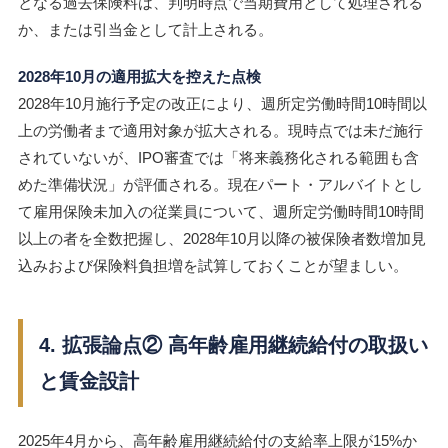
となる過去保険料は、判明時点で当期費用として処理される
か、または引当金として計上される。
2028年10月の適用拡大を控えた点検
2028年10月施行予定の改正により、週所定労働時間10時間以
上の労働者まで適用対象が拡大される。現時点では未だ施行
されていないが、IPO審査では「将来義務化される範囲も含
めた準備状況」が評価される。現在パート・アルバイトとし
て雇用保険未加入の従業員について、週所定労働時間10時間
以上の者を全数把握し、2028年10月以降の被保険者数増加見
込みおよび保険料負担増を試算しておくことが望ましい。
4. 拡張論点② 高年齢雇用継続給付の取扱い
と賃金設計
2025年4月から、高年齢雇用継続給付の支給率上限が15%か