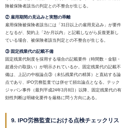
険被保険者該当の判定との不整合が生じる。
② 雇用期間の見込みと実態の乖離
雇用保険被保険者該当には「31日以上の雇用見込み」が要件
となるが、契約上「2か月以内」と記載しながら反復更新し
ている場合、被保険者該当判定との不整合が生じる。
③ 固定残業代の記載不備
固定残業代制度を採用する場合の記載要件（時間数・金額・
超過分の取扱い）が明示されているか。固定残業代の記載不
備は、上記の中核論点③（未払残業代の精算）と直結する論
点であり、IPO労務監査では併せて頻出論点となる。テック
ジャパン事件（最判平成24年3月8日）以降、固定残業代の有
効性判断は明確化要件を厳格に問う方向にある。
9. IPO労務監査における点検チェックリス