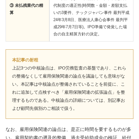
③ 未払残業代の精
代制度の適正性(時間数・金額・差額支払
算
いの3要件、テックジャパン事件 最判平成
24年3月8日、医療法人康心会事件 最判平
成29年7月7日等)。IPO準備で発覚した場
合の自主精算方針の決定。
本記事の射程
上記3つの中核論点は、IPO労務監査の基盤であり、これら
の整備なくして雇用保険関連の論点を議論しても意味がな
い。本記事は中核論点が整備されていることを前提に、こ
れに追加して点検すべき「雇用保険関連の拡張論点」を整
理するものである。中核論点の詳細については、別記事お
よび顧問先個別のご相談で扱う。
なお、雇用保険関連の論点は、是正に時間を要するものが多
い。雇用契約書の遡及的整備、過去受給助成金の検証、給付