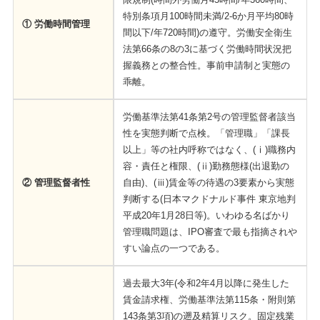
特別条項月100時間未満/2-6か月平均80時
① 労働時間管理
間以下/年720時間)の遵守。労働安全衛生
法第66条の8の3に基づく労働時間状況把
握義務との整合性。事前申請制と実態の
乖離。
労働基準法第41条第2号の管理監督者該当
性を実態判断で点検。「管理職」「課長
以上」等の社内呼称ではなく、(ⅰ)職務内
容・責任と権限、(ⅱ)勤務態様(出退勤の
② 管理監督者性
自由)、(ⅲ)賃金等の待遇の3要素から実態
判断する(日本マクドナルド事件 東京地判
平成20年1月28日等)。いわゆる名ばかり
管理職問題は、IPO審査で最も指摘されや
すい論点の一つである。
過去最大3年(令和2年4月以降に発生した
賃金請求権、労働基準法第115条・附則第
143条第3項)の遡及精算リスク。固定残業