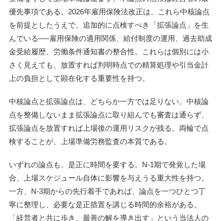
優先事項である。2026年雇用保険法改正は、これら中核論点
を前提としたうえで、追加的に点検すべき「拡張論点」を生
んでいる──雇用保険の適用関係、給付制度の運用、過去助成
金受給履歴、労働条件通知書の整合性。これらは個別には小
さく見えても、放置すれば判明時点での精算処理や引当金計
上の負担として顕在化する重要性を持つ。
中核論点と拡張論点は、どちらか一方では足りない。中核論
点を整備しないまま拡張論点に取り組んでも審査は通らず、
拡張論点を放置すれば上場後の運用リスクが残る。両輪で点
検することが、上場準備労務監査の本質である。
いずれの論点も、是正に時間を要する。N-1期で発覚した場
合、上場スケジュール自体に影響を与えうる重大性を持つ。
一方、N-3期からの先行着手であれば、論点を一つひとつ丁
寧に整理し、必要な是正措置を講じる時間的余裕がある。
「経営者と共に歩き、最善の解を導き出す」という当法人の