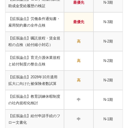
最優先
N-3期
助成金受給履歴の検証
【拡張論点】労働条件通知書・
最優先
N-3期
雇用契約書の全件点検
【拡張論点】嘱託規程・賃金規
高
N-2期
程の点検（給付縮小対応）
【拡張論点】育児介護休業規程
高
N-2期
と給付制度の整合点検
【拡張論点】2028年10月適用
高
N-2期
拡大に向けた被保険者数試算
【拡張論点】教育訓練休暇制度
中
N-1期
の社内規程化検討
【拡張論点】給付申請手続のフ
中
N-1期
ロー文書化