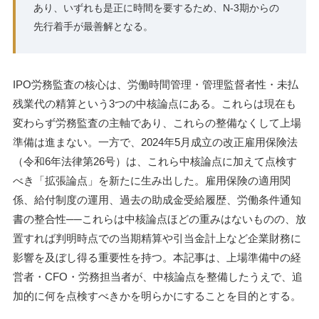
あり、いずれも是正に時間を要するため、N-3期からの
先行着手が最善解となる。
IPO労務監査の核心は、労働時間管理・管理監督者性・未払
残業代の精算という3つの中核論点にある。これらは現在も
変わらず労務監査の主軸であり、これらの整備なくして上場
準備は進まない。一方で、2024年5月成立の改正雇用保険法
（令和6年法律第26号）は、これら中核論点に加えて点検す
べき「拡張論点」を新たに生み出した。雇用保険の適用関
係、給付制度の運用、過去の助成金受給履歴、労働条件通知
書の整合性──これらは中核論点ほどの重みはないものの、放
置すれば判明時点での当期精算や引当金計上など企業財務に
影響を及ぼし得る重要性を持つ。本記事は、上場準備中の経
営者・CFO・労務担当者が、中核論点を整備したうえで、追
加的に何を点検すべきかを明らかにすることを目的とする。