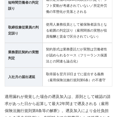
短時間労働者の判定
フト変動が考慮されていない／所定外労
誤り
働の常態化が見落とされる
使用人兼務役員として被保険者該当とな
取締役兼従業員の判
る範囲の判定誤り（雇用関係の実態が役
定誤り
員報酬と賃金で区分されていない）
契約形式は業務委託だが実態は労働者性
業務委託契約の実態
が認められるケース（フリーランス保護
判定
法との関連も論点化）
取得届を翌月10日までに提出する義務
入社月の届出遅延
（雇用保険法施行規則第6条）の不遵守
適用漏れが発覚した場合の遡及加入は、原則として確認の請
求があった日から起算して最大2年間まで遡及される（雇用
保険法施行規則第8条等の解釈）。遡及加入により会社負担