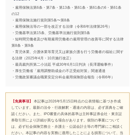
・雇用保険法第6条・第7条・第13条・第61条・第61条の6・第61条
の12
・雇用保険法施行規則第5条〜第8条
・雇用保険法等の一部を改正する法律（令和6年法律第26号）
・労働基準法第15条、労働基準法施行規則第5条
・短時間労働者及び有期雇用労働者の雇用管理の改善等に関する法律
第8条・第9条
・育児休業、介護休業等育児又は家族介護を行う労働者の福祉に関す
る法律（2025年4月・10月施行改正）
・最高裁判所第二小法廷 平成30年6月1日判決（長澤運輸事件）
・厚生労働省「雇用調整助成金の不正受給対策」関連通達
・労働政策審議会職業安定分科会雇用保険部会報告（令和6年）
【免責事項】
本記事は2026年5月15日時点の公表情報に基づき作成
しています。最新の法令・行政解釈・通達の内容は、必ず原典をご確
認ください。また、IPO審査の具体的基準は主幹事証券会社・東京証
券取引所により詳細が異なる場合があります。個別の事案について
は、必ず社会保険労務士・弁護士・公認会計士等の専門家にご相談く
ださい。本記事の内容を実務に適用したことによる損害について、当