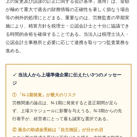
上の変更及び誤謬の訂正に関する会計基準」適用）は、金額
が極めて重大で過去の財務情報の正確性を著しく損なう場合
等の例外的処理にとどまる。重要なのは、労務監査の早期実
施により、精算方針を税理士・公認会計士と十分に協議でき
る時間的余裕を確保することである。当法人は税理士法人・
公認会計士事務所と必要に応じて連携を取りつつ監査業務を
進める。
✓ 当法人から上場準備企業に伝えたい3つのメッセー
ジ
① 「N-1期発覚」が最大のリスク
労務関連の論点は、N-1期に発覚すると是正期間が足ら
ず、上場スケジュールに影響を与えうる。N-3期からの先
行着手が、経営者にとって最も誠実な選択である。
② 過去の助成金受給は「自主検証」が分かれ目