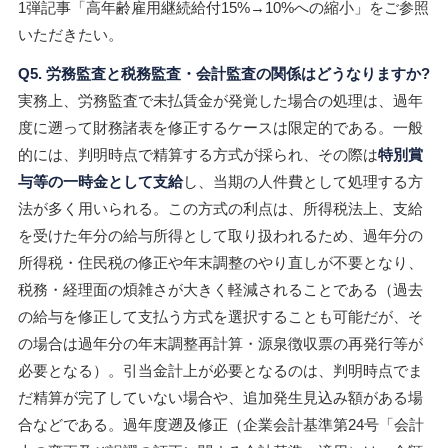
1弾記事「高年齢雇用継続給付15%→10%への縮小」をご参照
いただきたい。
Q5. 労務監査と税務監査・会計監査の関係はどうなりますか?
実務上、労務監査で未払賃金が発覚した場合の処理は、過年
度に遡って財務諸表を修正するケースは限定的である。一般
的には、判明時点で精算する方式が採られ、その際は
特別賞
与等の一時金として支給
し、当期の人件費として処理する方
法が多く用いられる。この方式の利点は、所得税法上、支給
を受けた年分の給与所得として取り扱われるため、過年分の
所得税・住民税の修正や年末調整のやり直しが不要となり、
税務・経理面の煩雑さが大きく軽減されることである（過去
の給与を修正して支払う方式を選択することも可能だが、そ
の場合は過年分の年末調整再計算・源泉徴収票の再発行等が
必要となる）。引当金計上が必要となるのは、判明時点でま
だ精算が完了していない場合や、追加発生見込み額がある場
合などである。過年度遡及修正（企業会計基準第24号「会計