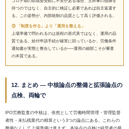
コロナ期の助成金受給に不安がある場合、主幹事の指摘を
待つのではなく、自主的に検証し必要であれば自主返還す
る。この姿勢が、内部統制の品質として高く評価される。
③ 「制度を作る」より「運用を整える」
上場準備で問われるのは規程の形式美ではなく、運用の品
質である。給付申請手続が確実に回っているか、労働条件
通知書が実態と整合しているか──運用の細部こそが審査
の本質である。
12. まとめ ― 中核論点の整備と拡張論点の
点検、両輪で
IPO労務監査の中核は、依然として労働時間管理・管理監督
者性・未払残業代の精算という3つの論点にある。これらの
整備なくして上場準備は進まず、本論点の点検は経営者の最