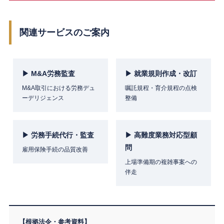
関連サービスのご案内
▶ M&A労務監査
▶ 就業規則作成・改訂
M&A取引における労務デュ
嘱託規程・育介規程の点検
ーデリジェンス
整備
▶ 労務手続代行・監査
▶ 高難度業務対応型顧
問
雇用保険手続の品質改善
上場準備期の複雑事案への
伴走
【根拠法令・参考資料】