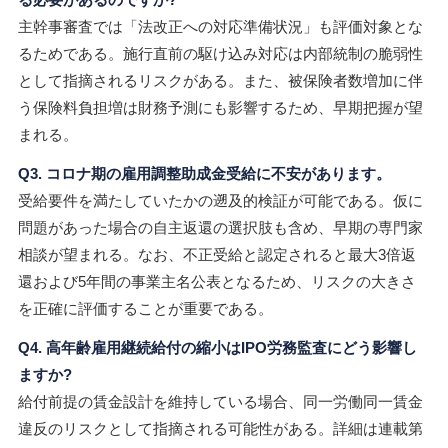
主幹事審査では「法改正への対応準備状況」も評価対象とな
るためである。施行直前の駆け込み対応は内部統制の脆弱性
として指摘されるリスクがある。また、被保険者数増加に伴
う保険料負担増は財務予測にも影響するため、早期把握が望
まれる。
Q3. コロナ期の雇用調整助成金受給に不安があります。
受給要件を満たしていたかの遡及的検証が可能である。仮に
問題があった場合の自主返還の選択肢も含め、早期の専門家
相談が望まれる。なお、不正受給と認定されると最大3倍返
還および5年間の事業主名公表となるため、リスクの大きさ
を正確に評価することが重要である。
Q4. 高年齢雇用継続給付の縮小はIPO労務監査にどう影響し
ますか?
給付前提の賃金設計を維持している場合、同一労働同一賃金
違反のリスクとして指摘される可能性がある。詳細は連載第