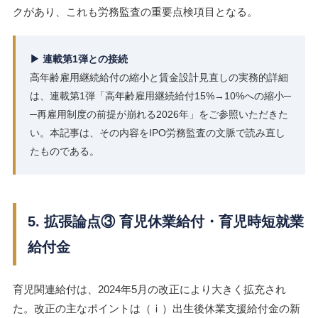
クがあり、これも労務監査の重要点検項目となる。
▶ 連載第1弾との接続
高年齢雇用継続給付の縮小と賃金設計見直しの実務的詳細
は、連載第1弾「高年齢雇用継続給付15%→10%への縮小─
─再雇用制度の前提が崩れる2026年」をご参照いただきた
い。本記事は、その内容をIPO労務監査の文脈で読み直し
たものである。
5. 拡張論点③ 育児休業給付・育児時短就業
給付金
育児関連給付は、2024年5月の改正により大きく拡充され
た。改正の主なポイントは（ⅰ）出生後休業支援給付金の新