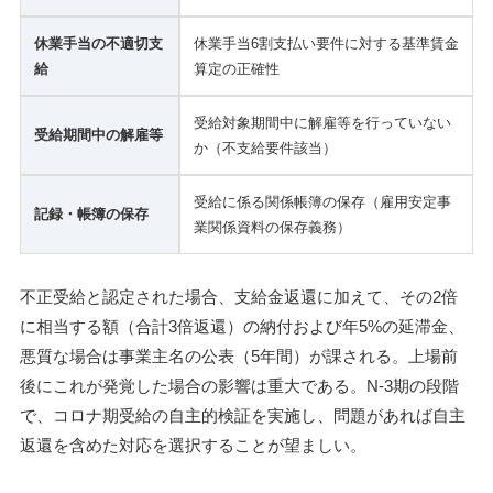
休業手当の不適切支
休業手当6割支払い要件に対する基準賃金
給
算定の正確性
受給対象期間中に解雇等を行っていない
受給期間中の解雇等
か（不支給要件該当）
受給に係る関係帳簿の保存（雇用安定事
記録・帳簿の保存
業関係資料の保存義務）
不正受給と認定された場合、支給金返還に加えて、その2倍
に相当する額（合計3倍返還）の納付および年5%の延滞金、
悪質な場合は事業主名の公表（5年間）が課される。上場前
後にこれが発覚した場合の影響は重大である。N-3期の段階
で、コロナ期受給の自主的検証を実施し、問題があれば自主
返還を含めた対応を選択することが望ましい。