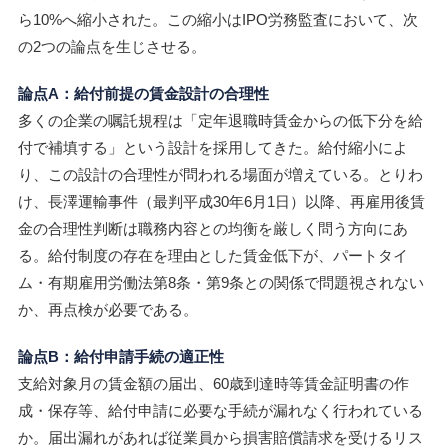
ら10%へ縮小された。この縮小はIPO労務監査において、次
の2つの論点を生じさせる。
論点A：給付前提の賃金設計の合理性
多くの企業の嘱託規程は「定年退職時賃金からの低下分を給
付で補填する」という設計を採用してきた。給付縮小によ
り、この設計の合理性が問われる場面が増えている。とりわ
け、長澤運輸事件（最判平成30年6月1日）以降、再雇用後賃
金の合理性判断は職務内容との均衡を厳しく問う方向にあ
る。給付制度の存在を理由とした賃金低下が、パートタイ
ム・有期雇用労働法第8条・第9条との関係で問題視されない
か、再点検が必要である。
論点B：給付申請手続の適正性
支給対象月の賃金額の届出、60歳到達時等賃金証明書の作
成・保存等、給付申請に必要な手続が漏れなく行われている
か。届出漏れがあれば従業員から損害賠償請求を受けるリス