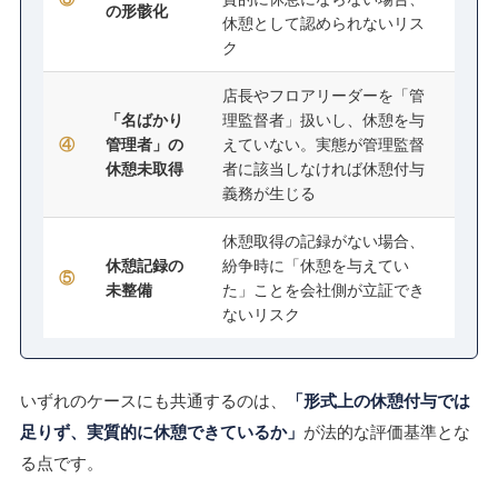
の形骸化
休憩として認められないリス
ク
店長やフロアリーダーを「管
「名ばかり
理監督者」扱いし、休憩を与
④
管理者」の
えていない。実態が管理監督
休憩未取得
者に該当しなければ休憩付与
義務が生じる
休憩取得の記録がない場合、
休憩記録の
紛争時に「休憩を与えてい
⑤
未整備
た」ことを会社側が立証でき
ないリスク
いずれのケースにも共通するのは、
「形式上の休憩付与では
足りず、実質的に休憩できているか」
が法的な評価基準とな
る点です。