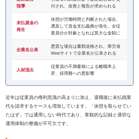
指導
付され、改善と報告が求められる
休憩が労働時間と判断された場合、
未払賃金の
遡及して賃金支払義務が発生。全従
発生
業員分が対象となれば莫大な金額に
悪質な場合は書類送検され、厚労省
企業名公表
Webサイトで企業名が公表される
従業員の不満蓄積による離職率上
人材流出
昇、採用難への悪影響
近年は従業員の権利意識の高まりに加え、退職後に未払残業
代を請求するケースも増加しています。「休憩を取らせてい
たはず」では通用しない時代であり、客観的な記録と適切な
運用体制の整備が不可欠です。