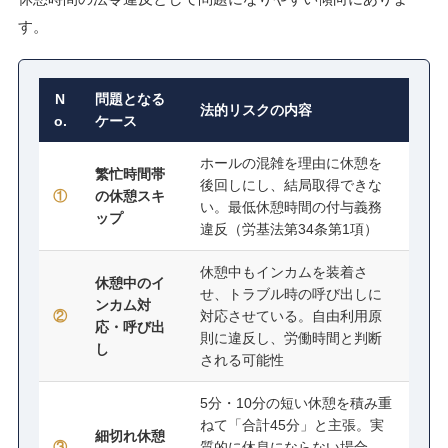
す。
N
問題となる
法的リスクの内容
o.
ケース
ホールの混雑を理由に休憩を
繁忙時間帯
後回しにし、結局取得できな
①
の休憩スキ
い。最低休憩時間の付与義務
ップ
違反（労基法第34条第1項）
休憩中もインカムを装着さ
休憩中のイ
せ、トラブル時の呼び出しに
ンカム対
②
対応させている。自由利用原
応・呼び出
則に違反し、労働時間と判断
し
される可能性
5分・10分の短い休憩を積み重
ねて「合計45分」と主張。実
細切れ休憩
③
質的に休息にならない場合、