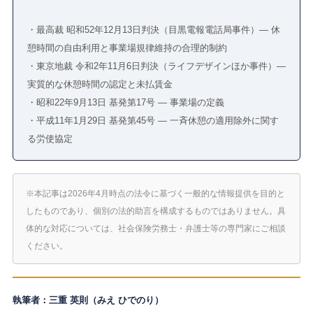
・最高裁 昭和52年12月13日判決（目黒電報電話局事件）― 休
憩時間の自由利用と事業場規律維持の合理的制約
・東京地裁 令和2年11月6日判決（ライフデザインほか事件）―
実質的な休憩時間の認定と未払賃金
・昭和22年9月13日 基発第17号 ― 事業場の定義
・平成11年1月29日 基発第45号 ― 一斉休憩の適用除外に関す
る労使協定
※本記事は2026年4月時点の法令に基づく一般的な情報提供を目的と
したものであり、個別の法的助言を構成するものではありません。具
体的な対応については、社会保険労務士・弁護士等の専門家にご相談
ください。
執筆者：三重 英則（みえ ひでのり）