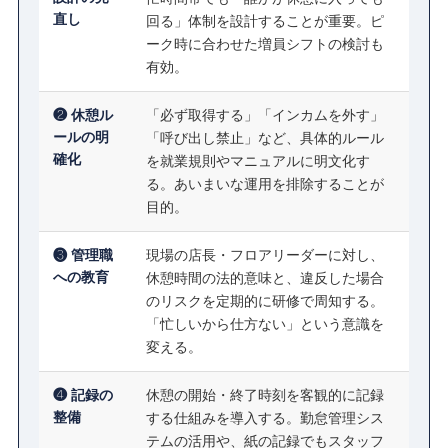
直し
回る」体制を設計することが重要。ピ
ーク時に合わせた増員シフトの検討も
有効。
❷ 休憩ル
「必ず取得する」「インカムを外す」
ールの明
「呼び出し禁止」など、具体的ルール
確化
を就業規則やマニュアルに明文化す
る。あいまいな運用を排除することが
目的。
❸ 管理職
現場の店長・フロアリーダーに対し、
への教育
休憩時間の法的意味と、違反した場合
のリスクを定期的に研修で周知する。
「忙しいから仕方ない」という意識を
変える。
❹ 記録の
休憩の開始・終了時刻を客観的に記録
整備
する仕組みを導入する。勤怠管理シス
テムの活用や、紙の記録でもスタッフ