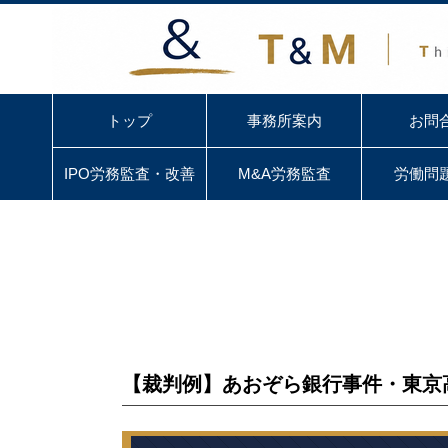
トップ
事務所案内
お問
IPO労務監査・改善
M&A労務監査
労働問
【裁判例】あおぞら銀行事件・東京