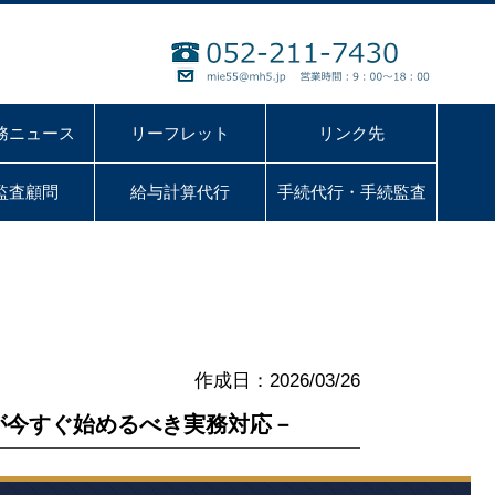
務ニュース
リーフレット
リンク先
監査顧問
給与計算代行
手続代行・手続監査
作成日：2026/03/26
が今すぐ始めるべき実務対応－