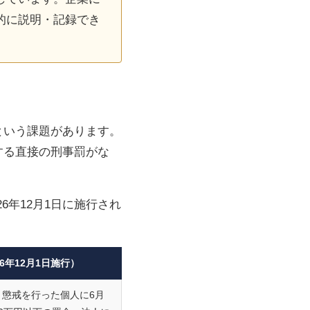
的に説明・記録でき
という課題があります。
する直接の刑事罰がな
26年12月1日に施行され
6年12月1日施行）
・懲戒を行った個人に6月