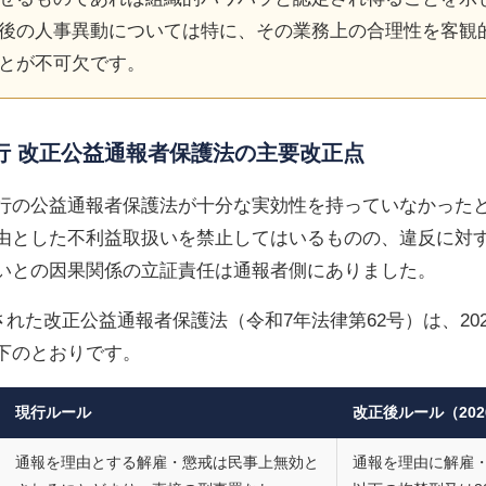
後の人事異動については特に、その業務上の合理性を客観
とが不可欠です。
2月施行 改正公益通報者保護法の主要改正点
行の公益通報者保護法が十分な実効性を持っていなかった
由とした不利益取扱いを禁止してはいるものの、違反に対
いとの因果関係の立証責任は通報者側にありました。
布された改正公益通報者保護法（令和7年法律第62号）は、20
下のとおりです。
現行ルール
改正後ルール（202
通報を理由とする解雇・懲戒は民事上無効と
通報を理由に解雇