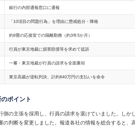
銀行の内部通報窓口に通報
「10項目の問題行為」を理由に懲戒処分・降格
約8畳の応接室での隔離勤務（約3年3か月）
行員が東京地裁に損害賠償等を求めて提訴
一審・東京地裁が行員の請求を全面棄却
東京高裁が逆転判決、計約840万円の支払いを命令
断のポイント
行側の主張を採用し、行員の請求を退けていました。しか
審の判断を変更しました。報道各社の情報を総合すると、