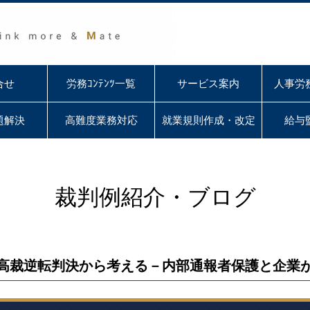
合せ
労務ｺﾝﾃﾝﾂ一覧
サービス案内
人事労
題解決
高難度業務対応
就業規則作成・改定
給与
裁判例紹介・ブログ
高裁逆転判決から考える－内部通報者保護と企業