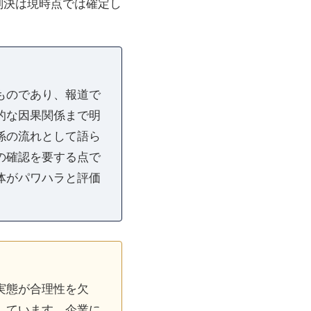
判決は現時点では確定し
ものであり、報道で
的な因果関係まで明
係の流れとして語ら
の確認を要する点で
体がパワハラと評価
実態が合理性を欠
しています。企業に