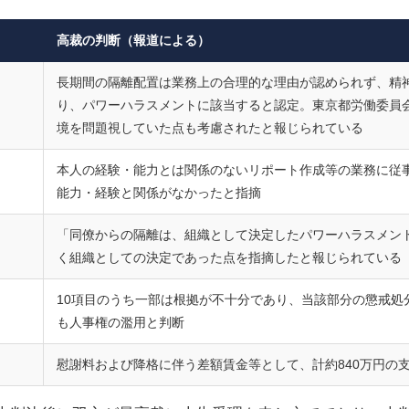
高裁の判断（報道による）
長期間の隔離配置は業務上の合理的な理由が認められず、精
り、パワーハラスメントに該当すると認定。東京都労働委員
境を問題視していた点も考慮されたと報じられている
本人の経験・能力とは関係のないリポート作成等の業務に従
能力・経験と関係がなかったと指摘
「同僚からの隔離は、組織として決定したパワーハラスメン
く組織としての決定であった点を指摘したと報じられている
10項目のうち一部は根拠が不十分であり、当該部分の懲戒処
も人事権の濫用と判断
慰謝料および降格に伴う差額賃金等として、計約840万円の