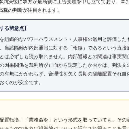
本判決後に双方が最高裁に上告受理を申し立てており、本
高裁の判断が注目されます。
する留意点】
を組織的なパワーハラスメント・人事権の濫用と評価した
、当該隔離が内部通報に対する「報復」であるという直接
とは必ずしも読み取れません。内部通報との関連は事実関
の因果関係を裁判所が正面から認定したか否かは、判決文
の有無にかかわらず、合理性を欠く長期の隔離配置それ自
おくのが安全です。
配置転換」「業務命令」という形式を取っていても、その
せるものであれば組織的パワハラと認定され得ることを示