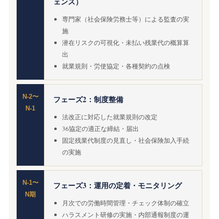
ェンス）
専門家（社会保険労務士等）による監査の実
施
潜在リスクの可視化・未払い残業代の概算算
出
就業規則・労使協定・各種契約の点検
N-2〜
フェーズ2：制度整備
N-1
法改正に対応した就業規則の改定
36協定の適正な締結・届出
固定残業代制度の見直し・社会保険加入手続
の実施
N-1〜
フェーズ3：運用の定着・モニタリング
N期
月次での労働時間管理・チェック体制の確立
ハラスメント研修の実施・内部通報制度の運