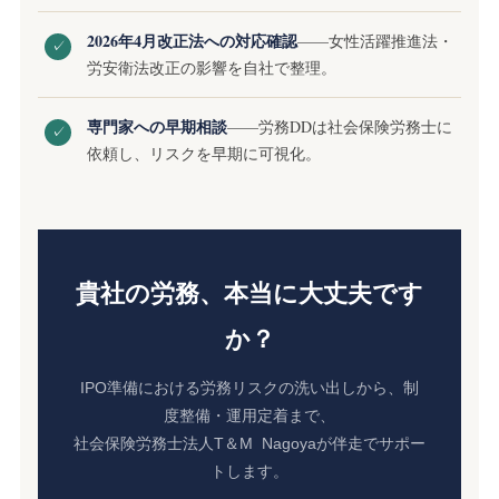
2026年4月改正法への対応確認
——女性活躍推進法・
✓
労安衛法改正の影響を自社で整理。
専門家への早期相談
——労務DDは社会保険労務士に
✓
依頼し、リスクを早期に可視化。
貴社の労務、本当に大丈夫です
か？
IPO準備における労務リスクの洗い出しから、制
度整備・運用定着まで、
社会保険労務士法人T＆M Nagoyaが伴走でサポー
トします。