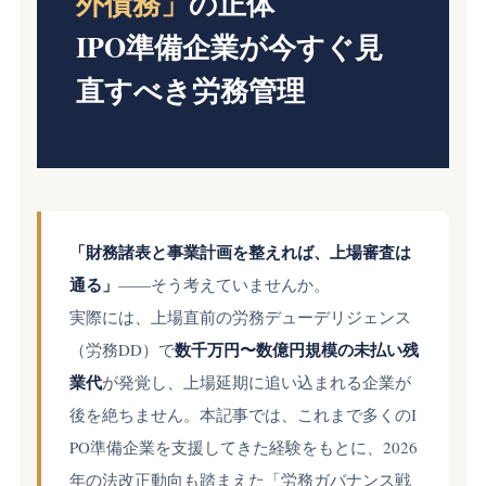
外債務」
の正体
IPO準備企業が今すぐ見
直すべき労務管理
「財務諸表と事業計画を整えれば、上場審査は
通る」
——そう考えていませんか。
実際には、上場直前の労務デューデリジェンス
数千万円〜数億円規模の未払い残
（労務DD）で
業代
が発覚し、上場延期に追い込まれる企業が
後を絶ちません。本記事では、これまで多くのI
PO準備企業を支援してきた経験をもとに、2026
年の法改正動向も踏まえた「労務ガバナンス戦