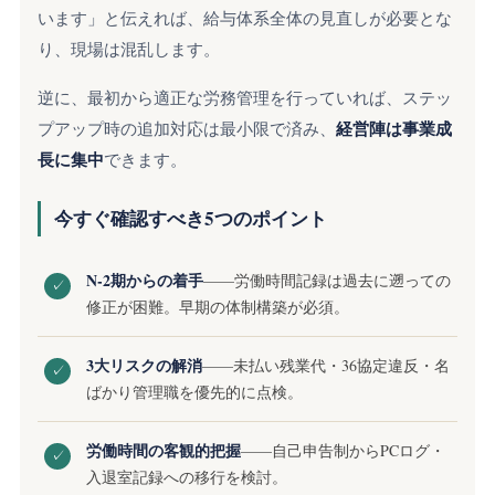
います」と伝えれば、給与体系全体の見直しが必要とな
り、現場は混乱します。
逆に、最初から適正な労務管理を行っていれば、ステッ
経営陣は事業成
プアップ時の追加対応は最小限で済み、
長に集中
できます。
今すぐ確認すべき5つのポイント
N-2期からの着手
——労働時間記録は過去に遡っての
✓
修正が困難。早期の体制構築が必須。
3大リスクの解消
——未払い残業代・36協定違反・名
✓
ばかり管理職を優先的に点検。
労働時間の客観的把握
——自己申告制からPCログ・
✓
入退室記録への移行を検討。