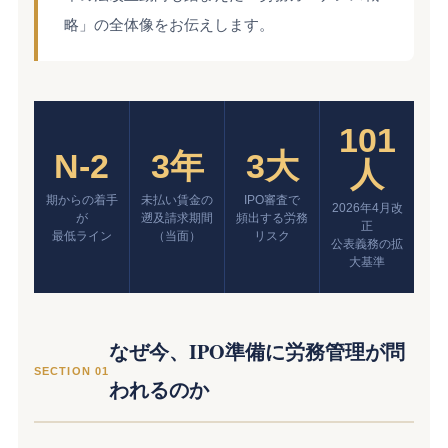
略」の全体像をお伝えします。
101
N-2
3年
3大
人
期からの着手
未払い賃金の
IPO審査で
2026年4月改
が
遡及請求期間
頻出する労務
正
最低ライン
（当面）
リスク
公表義務の拡
大基準
なぜ今、IPO準備に労務管理が問
SECTION 01
われるのか