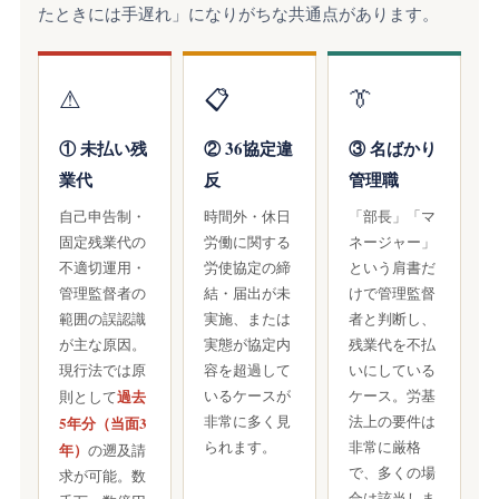
たときには手遅れ」になりがちな共通点があります。
⚠
📋
👔
① 未払い残
② 36協定違
③ 名ばかり
業代
反
管理職
自己申告制・
時間外・休日
「部長」「マ
固定残業代の
労働に関する
ネージャー」
不適切運用・
労使協定の締
という肩書だ
管理監督者の
結・届出が未
けで管理監督
範囲の誤認識
実施、または
者と判断し、
が主な原因。
実態が協定内
残業代を不払
現行法では原
容を超過して
いにしている
過去
いるケースが
ケース。労基
則として
非常に多く見
法上の要件は
5年分（当面3
られます。
非常に厳格
年）
の遡及請
で、多くの場
求が可能。数
合は該当しま