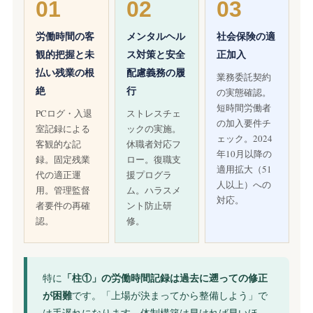
01
02
03
労働時間の客
メンタルヘル
社会保険の適
観的把握と未
ス対策と安全
正加入
払い残業の根
配慮義務の履
業務委託契約
絶
行
の実態確認。
短時間労働者
PCログ・入退
ストレスチェ
の加入要件チ
室記録による
ックの実施。
ェック。2024
客観的な記
休職者対応フ
年10月以降の
録。固定残業
ロー。復職支
適用拡大（51
代の適正運
援プログラ
人以上）への
用。管理監督
ム。ハラスメ
対応。
者要件の再確
ント防止研
認。
修。
特に
「柱①」の労働時間記録は過去に遡っての修正
が困難
です。「上場が決まってから整備しよう」で