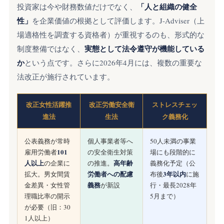
「人と組織の健全
投資家は今や財務数値だけでなく、
性」
を企業価値の根拠として評価します。J-Adviser（上
場適格性を調査する資格者）が重視するのも、形式的な
実態として法令遵守が機能している
制度整備ではなく、
か
という点です。さらに2026年4月には、複数の重要な
法改正が施行されています。
改正女性活躍推
改正労働安全衛
ストレスチェッ
進法
生法
ク義務化
公表義務が常時
個人事業者等へ
50人未満の事業
101
雇用労働者
の安全衛生対策
場にも段階的に
人以上
高年齢
の企業に
の推進。
義務化予定（公
労働者への配慮
3年以内
拡大。男女間賃
布後
に施
義務
金差異・女性管
が新設
行・最長2028年
理職比率の開示
5月まで）
が必要（旧：30
1人以上）