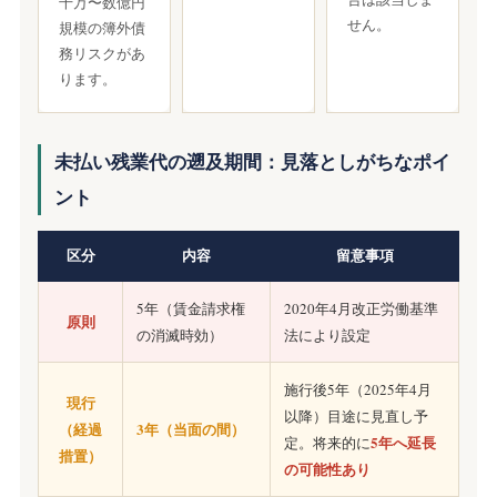
千万〜数億円
せん。
規模の簿外債
務リスクがあ
ります。
未払い残業代の遡及期間：見落としがちなポイ
ント
区分
内容
留意事項
5年（賃金請求権
2020年4月改正労働基準
原則
の消滅時効）
法により設定
施行後5年（2025年4月
現行
以降）目途に見直し予
（経過
3年（当面の間）
5年へ延長
定。将来的に
措置）
の可能性あり