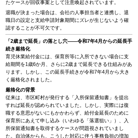
たケースが回収事案として注意喚起されています。
退職が決まった場合は、会社の人事担当者と連携し、退
職日の設定と支給申請対象期間にズレが生じないよう確
認することが不可欠です。
「2歳まで延長」の落とし穴――令和7年4月からの延長手
続き厳格化
育児休業給付金には、保育所等に入所できない場合に支
給期間を1歳6か月、さらに2歳まで延長できる仕組みがあ
ります。しかし、この延長手続きが令和7年4月から大き
く厳格化されました。
厳格化の背景
従来は、市区町村が発行する「入所保留通知書」を提出
すれば延長が認められていました。しかし、実際には復
職する意思がないにもかかわらず、給付金延長のために
保育所にあえて申し込み（いわゆる「落選狙い」）、入
所保留通知書を取得するケースが問題視されていまし
た。自治体からも、こうした対応に伴う事務負担の増加