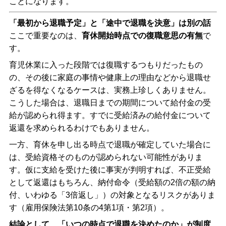
ことになります。
「最初から退職予定」と「途中で退職を決意」は別の話
ここで重要なのは、
育休開始時点での復職意思の有無
で
す。
育児休業に入った段階では復職するつもりだったもの
の、その後に家庭の事情や健康上の理由などから退職せ
ざるを得なくなるケースは、実務上珍しくありません。
こうした場合は、退職日までの期間について給付金の受
給が認められ得ます。すでに受給済みの給付金について
返還を求められるわけでもありません。
一方、育休を申し出る時点で退職が確定していた場合に
は、受給資格そのものが認められない可能性がありま
す。仮に支給を受けた後に事実が判明すれば、不正受給
として返還はもちろん、納付命令（受給額の2倍の額の納
付、いわゆる「3倍返し」）の対象となるリスクがありま
す（雇用保険法第10条の4第1項・第2項）。
結論として、「いつの時点で退職を決めたのか」が制度