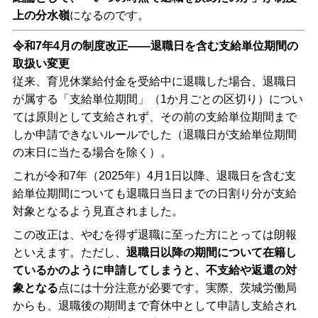
上の分水嶺
になるのです。
令和7年4月の制度改正――退職日を含む支給単位期間の
取扱い変更
従来、育児休業給付金を受給中に退職した場合、退職日
が属する「支給単位期間」（1か月ごとの区切り）につい
ては原則として支給されず、その前の支給単位期間まで
しか申請できないルールでした（退職日が支給単位期間
の末日に当たる場合を除く）。
これが令和7年（2025年）4月1日以降、退職日を含む支
給単位期間についても退職日当日までの日割り分が支給
対象となるよう見直されました。
この改正は、やむを得ず退職に至った方にとっては朗報
といえます。ただし、
退職日以降の期間について在籍し
ているかのように申請してしまうと、不支給や返還の対
象となる
点には十分注意が必要です。実際、茨城労働局
からも、退職後の期間まで育休中として申請し支給され