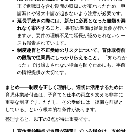
正で退職日を含む期間の取扱いが変わったため、申
請漏れや過大申請が起きないよう注意が必要です。
延長手続きの際には、新たに必要となった書類を漏
れなく案内すること。
書類の準備は従業員側が行い
ますが、要件の理解不足で延長が認められないケー
スも報告されています。
制度趣旨と不正受給のリスクについて、育休取得前
の段階で従業員にしっかり伝えること。
「知らなか
った」では済まされない場面を防ぐためにも、事前
の情報提供が大切です。
まとめ――制度を正しく理解し、適切に活用するために
育児休業給付金は、子育てと仕事の両立を支える非常に
重要な制度です。ただし、その受給には「復職を前提と
している」という根本的な条件があります。
整理すると、以下の3点が特に重要です。
育休開始時点で退職が確定している場合は、支給対