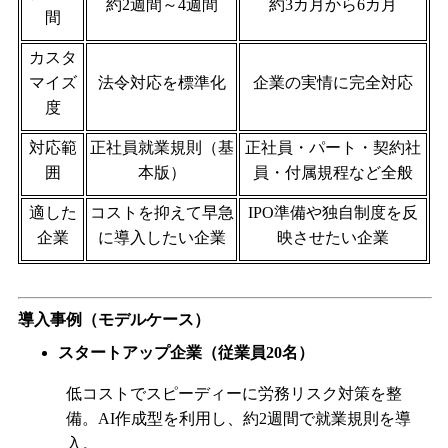
約
2
週間～4週間
約3カ月から6カ月
間
カスタ
マイズ
法令対応を標準化
企業の実情に完全対応
度
対応範
正社員就業規則（基
正社員・パート・契約社
囲
本版）
員・付属規程など全般
適した
コストを抑えて早急
IPO
準備や独自制度を反
企業
に導入したい企業
映させたい企業
導入事例（モデルケース）
スタートアップ企業（従業員
20
名）
低コストでスピーディーに労務リスク対策を整
備。
AI
作成型を利用し、約
2
週間で就業規則を導
入。