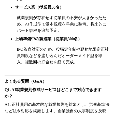
サービス業（従業員
50
名）
就業規則が存在せず従業員の不安が大きかったた
め、
AI
作成型で基本規程を早急に整備。将来的に
パート規程を追加予定。
上場準備中の製造業（従業員
300
名）
IPO
監査対応のため、役職定年制や勤務地限定正社
員制度などを盛り込んだオーダーメイド型を導
入。複数回の打合せを経て完成。
よくある質問（
Q&A
）
Q1. AI
就業規則作成サービスはどこまで対応できます
か？
A1.
正社員用の基本的な就業規則を対象とし、労働基準法
など法令対応を網羅します。企業独自の人事制度を反映