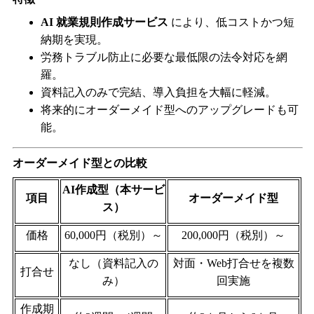
AI
就業規則作成サービス
により、低コストかつ短
納期を実現。
労務トラブル防止に必要な最低限の法令対応を網
羅。
資料記入のみで完結、導入負担を大幅に軽減。
将来的にオーダーメイド型へのアップグレードも可
能。
オーダーメイド型との比較
AI
作成型（本サービ
項目
オーダーメイド型
ス）
価格
60,000
円（税別）～
200,000
円（税別）～
なし（資料記入の
対面・
Web
打合せを複数
打合せ
み）
回実施
作成期