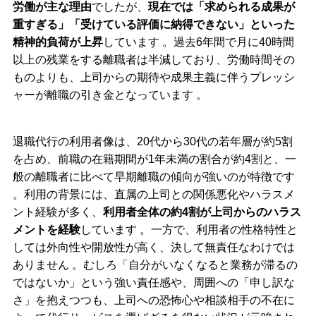
労働が主な理由
でしたが、
現在では「求められる成果が
重すぎる」「受けている評価に納得できない」といった
精神的負荷が上昇
しています 。過去
6
年間で月に
40
時間
以上の残業をする離職者は半減しており、労働時間その
ものよりも、上司からの期待や成果主義に伴うプレッシ
ャーが離職の引き金となっています 。
退職代行の利用者像は、
20
代から
30
代の若年層が約
5
割
を占め、前職の在籍期間が
1
年未満の割合が約
4
割と、一
般の離職者に比べて早期離職の傾向が強いのが特徴です
。利用の背景には、直属の上司との関係悪化やハラスメ
ント経験が多く、
利用者全体の約
4
割が上司からのハラス
メントを経験
しています 。一方で、利用者の性格特性と
しては外向性や開放性が高く、決して無責任なわけでは
ありません 。むしろ「自分がいなくなると業務が滞るの
ではないか」という強い責任感や、周囲への「申し訳な
さ」を抱えつつも、上司への恐怖心や相談相手の不在に