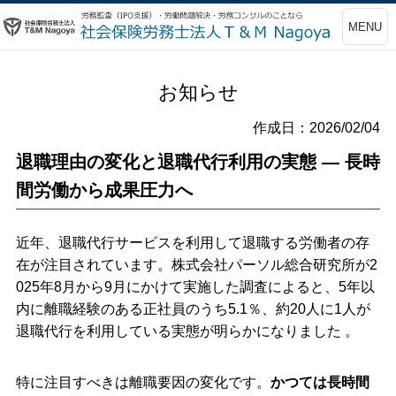
MENU
お知らせ
作成日：2026/02/04
退職理由の変化と退職代行利用の実態 ― 長時
間労働から成果圧力へ
近年、退職代行サービスを利用して退職する労働者の存
在が注目されています。株式会社パーソル総合研究所が
2
025
年
8
月から
9
月にかけて実施した調査によると、
5
年以
内に離職経験のある正社員のうち
5.1
％、約
20
人に
1
人が
退職代行を利用している実態が明らかになりました 。
特に注目すべきは離職要因の変化です。
かつては長時間