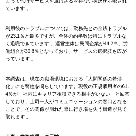
よって代行サービスを選ばざるを得ない状況が示唆され
ています 。
利用後のトラブルについては、勤務先との金銭トラブル
が
23.1
％と最多ですが、全体の約半数は特にトラブルな
く退職できています 。運営主体は民間企業が
44.2
％、労
働組合が
30.8
％となっており、サービスの選択肢も広が
っています 。
本調査は、現在の職場環境における「人間関係の希薄
化」にも警鐘を鳴らしています。現役の正規雇用者の
61.
4
％が「社内にキャリア相談できる相手がいない」と回答
しており、上司一人がコミュニケーションの窓口となる
ことで、その関係が崩れた際に行き場を失う構造が見て
取れます 。